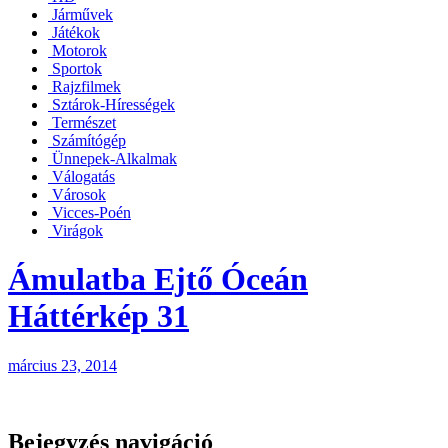
Járművek
Játékok
Motorok
Sportok
Rajzfilmek
Sztárok-Hírességek
Természet
Számítógép
Ünnepek-Alkalmak
Válogatás
Városok
Vicces-Poén
Virágok
Ámulatba Ejtő Óceán
Háttérkép 31
március 23, 2014
Bejegyzés navigáció