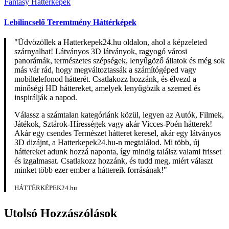
Fantasy Háttérképek
Lebilincselő Teremtmény Háttérképek
"Üdvözöllek a Hatterkepek24.hu oldalon, ahol a képzeleted
szárnyalhat! Látványos 3D látványok, ragyogó városi
panorámák, természetes szépségek, lenyűgöző állatok és még sok
más vár rád, hogy megváltoztassák a számítógéped vagy
mobiltelefonod hátterét. Csatlakozz hozzánk, és élvezd a
minőségi HD háttereket, amelyek lenyűgözik a szemed és
inspirálják a napod.
Válassz a számtalan kategóriánk közül, legyen az Autók, Filmek,
Játékok, Sztárok-Hírességek vagy akár Vicces-Poén hátterek!
Akár egy csendes Természet hátteret keresel, akár egy látványos
3D dizájnt, a Hatterkepek24.hu-n megtalálod. Mi több, új
háttereket adunk hozzá naponta, így mindig találsz valami frisset
és izgalmasat. Csatlakozz hozzánk, és tudd meg, miért választ
minket több ezer ember a háttereik forrásának!"
HÁTTÉRKÉPEK24.hu
Utolsó Hozzászólások