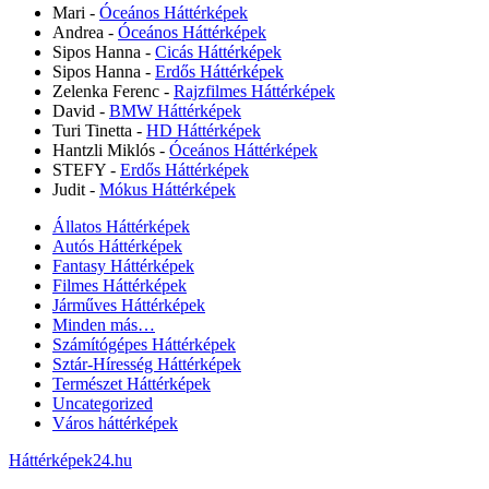
Mari
-
Óceános Háttérképek
Andrea
-
Óceános Háttérképek
Sipos Hanna
-
Cicás Háttérképek
Sipos Hanna
-
Erdős Háttérképek
Zelenka Ferenc
-
Rajzfilmes Háttérképek
David
-
BMW Háttérképek
Turi Tinetta
-
HD Háttérképek
Hantzli Miklós
-
Óceános Háttérképek
STEFY
-
Erdős Háttérképek
Judit
-
Mókus Háttérképek
Állatos Háttérképek
Autós Háttérképek
Fantasy Háttérképek
Filmes Háttérképek
Járműves Háttérképek
Minden más…
Számítógépes Háttérképek
Sztár-Híresség Háttérképek
Természet Háttérképek
Uncategorized
Város háttérképek
Háttérképek24.hu