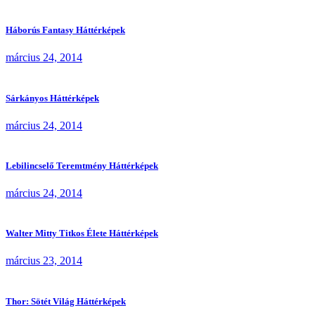
Háborús Fantasy Háttérképek
március 24, 2014
Sárkányos Háttérképek
március 24, 2014
Lebilincselő Teremtmény Háttérképek
március 24, 2014
Walter Mitty Titkos Élete Háttérképek
március 23, 2014
Thor: Sötét Világ Háttérképek