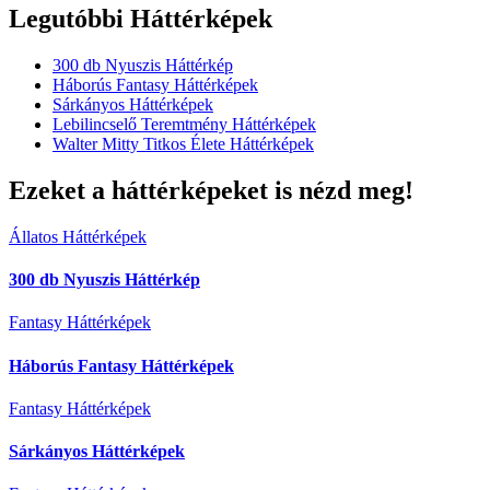
Legutóbbi Háttérképek
300 db Nyuszis Háttérkép
Háborús Fantasy Háttérképek
Sárkányos Háttérképek
Lebilincselő Teremtmény Háttérképek
Walter Mitty Titkos Élete Háttérképek
Ezeket a háttérképeket is nézd meg!
Állatos Háttérképek
300 db Nyuszis Háttérkép
Fantasy Háttérképek
Háborús Fantasy Háttérképek
Fantasy Háttérképek
Sárkányos Háttérképek