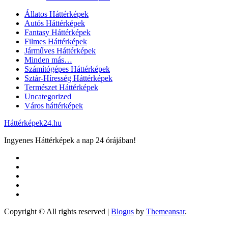
Állatos Háttérképek
Autós Háttérképek
Fantasy Háttérképek
Filmes Háttérképek
Járműves Háttérképek
Minden más…
Számítógépes Háttérképek
Sztár-Híresség Háttérképek
Természet Háttérképek
Uncategorized
Város háttérképek
Háttérképek24.hu
Ingyenes Háttérképek a nap 24 órájában!
Copyright © All rights reserved
|
Blogus
by
Themeansar
.