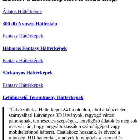
Állatos Háttérképek
300 db Nyuszis Háttérkép
Fantasy Háttérképek
Háborús Fantasy Háttérképek
Fantasy Háttérképek
Sárkányos Háttérképek
Fantasy Háttérképek
Lebilincselő Teremtmény Háttérképek
"Üdvözöllek a Hatterkepek24.hu oldalon, ahol a képzeleted
szárnyalhat! Látványos 3D látványok, ragyogó városi
panorámák, természetes szépségek, lenyűgöző állatok és még sok
más vár rád, hogy megváltoztassák a számítógéped vagy
mobiltelefonod hátterét. Csatlakozz hozzánk, és élvezd a
minőségi HD háttereket, amelyek lenyűgözik a szemed és