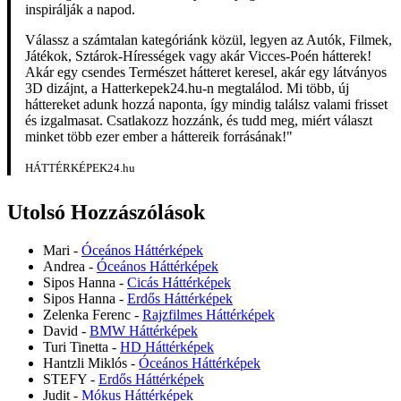
inspirálják a napod.
Válassz a számtalan kategóriánk közül, legyen az Autók, Filmek,
Játékok, Sztárok-Hírességek vagy akár Vicces-Poén hátterek!
Akár egy csendes Természet hátteret keresel, akár egy látványos
3D dizájnt, a Hatterkepek24.hu-n megtalálod. Mi több, új
háttereket adunk hozzá naponta, így mindig találsz valami frisset
és izgalmasat. Csatlakozz hozzánk, és tudd meg, miért választ
minket több ezer ember a háttereik forrásának!"
HÁTTÉRKÉPEK24.hu
Utolsó Hozzászólások
Mari
-
Óceános Háttérképek
Andrea
-
Óceános Háttérképek
Sipos Hanna
-
Cicás Háttérképek
Sipos Hanna
-
Erdős Háttérképek
Zelenka Ferenc
-
Rajzfilmes Háttérképek
David
-
BMW Háttérképek
Turi Tinetta
-
HD Háttérképek
Hantzli Miklós
-
Óceános Háttérképek
STEFY
-
Erdős Háttérképek
Judit
-
Mókus Háttérképek