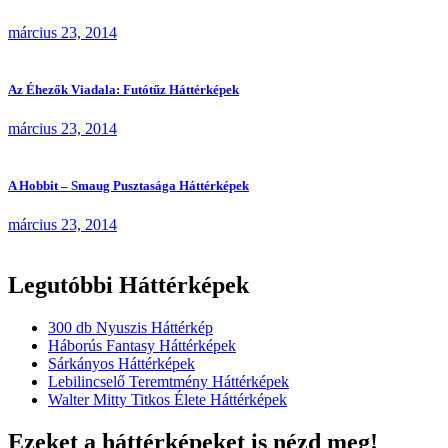
március 23, 2014
Az Éhezők Viadala: Futótűz Háttérképek
március 23, 2014
A Hobbit – Smaug Pusztasága Háttérképek
március 23, 2014
Legutóbbi Háttérképek
300 db Nyuszis Háttérkép
Háborús Fantasy Háttérképek
Sárkányos Háttérképek
Lebilincselő Teremtmény Háttérképek
Walter Mitty Titkos Élete Háttérképek
Ezeket a háttérképeket is nézd meg!