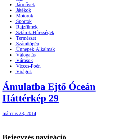
Járművek
Játékok
Motorok
Sportok
Rajzfilmek
Sztárok-Hírességek
Természet
Számítógép
Ünnepek-Alkalmak
Válogatás
Városok
Vicces-Poén
Virágok
Ámulatba Ejtő Óceán
Háttérkép 29
március 23, 2014
Bejegyzés navigáció