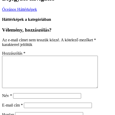
Óceános Háttérképek
Háttérképek a kategóriában
Vélemény, hozzászólás?
Az e-mail címet nem tesszük közzé.
A kötelező mezőket
*
karakterrel jelöltük
Hozzászólás
*
Név
*
E-mail cím
*
Honlap