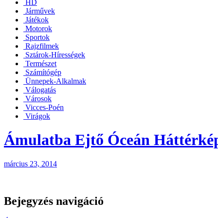
HD
Járművek
Játékok
Motorok
Sportok
Rajzfilmek
Sztárok-Hírességek
Természet
Számítógép
Ünnepek-Alkalmak
Válogatás
Városok
Vicces-Poén
Virágok
Ámulatba Ejtő Óceán Háttérké
március 23, 2014
Bejegyzés navigáció