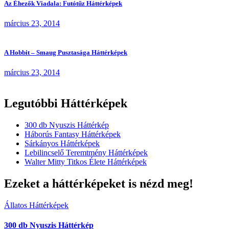
Az Éhezők Viadala: Futótűz Háttérképek
március 23, 2014
A Hobbit – Smaug Pusztasága Háttérképek
március 23, 2014
Legutóbbi Háttérképek
300 db Nyuszis Háttérkép
Háborús Fantasy Háttérképek
Sárkányos Háttérképek
Lebilincselő Teremtmény Háttérképek
Walter Mitty Titkos Élete Háttérképek
Ezeket a háttérképeket is nézd meg!
Állatos Háttérképek
300 db Nyuszis Háttérkép