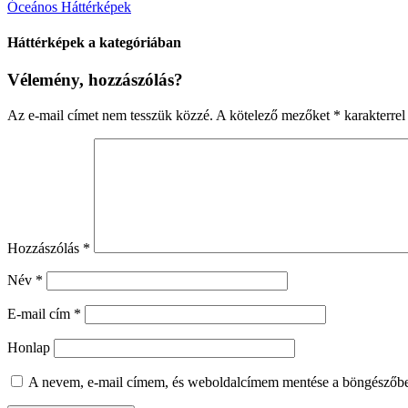
Óceános Háttérképek
Háttérképek a kategóriában
Vélemény, hozzászólás?
Az e-mail címet nem tesszük közzé.
A kötelező mezőket
*
karakterrel 
Hozzászólás
*
Név
*
E-mail cím
*
Honlap
A nevem, e-mail címem, és weboldalcímem mentése a böngészőb