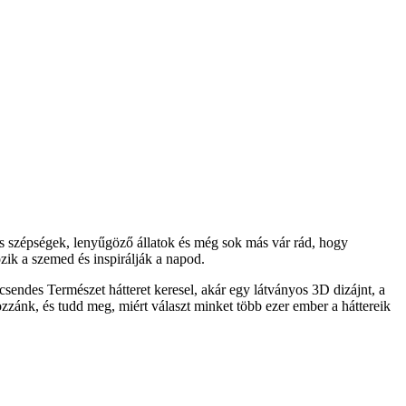
s szépségek, lenyűgöző állatok és még sok más vár rád, hogy
ik a szemed és inspirálják a napod.
sendes Természet hátteret keresel, akár egy látványos 3D dizájnt, a
ozzánk, és tudd meg, miért választ minket több ezer ember a háttereik