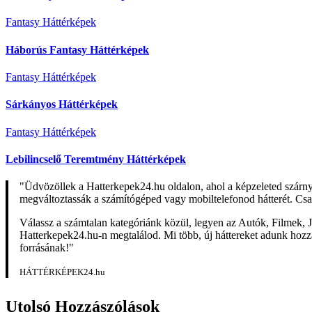
Fantasy Háttérképek
Háborús Fantasy Háttérképek
Fantasy Háttérképek
Sárkányos Háttérképek
Fantasy Háttérképek
Lebilincselő Teremtmény Háttérképek
"Üdvözöllek a Hatterkepek24.hu oldalon, ahol a képzeleted szárn
megváltoztassák a számítógéped vagy mobiltelefonod hátterét. Csa
Válassz a számtalan kategóriánk közül, legyen az Autók, Filmek, J
Hatterkepek24.hu-n megtalálod. Mi több, új háttereket adunk hozzá 
forrásának!"
HÁTTÉRKÉPEK24.hu
Utolsó Hozzászólások