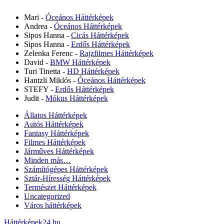
Mari
-
Óceános Háttérképek
Andrea
-
Óceános Háttérképek
Sipos Hanna
-
Cicás Háttérképek
Sipos Hanna
-
Erdős Háttérképek
Zelenka Ferenc
-
Rajzfilmes Háttérképek
David
-
BMW Háttérképek
Turi Tinetta
-
HD Háttérképek
Hantzli Miklós
-
Óceános Háttérképek
STEFY
-
Erdős Háttérképek
Judit
-
Mókus Háttérképek
Állatos Háttérképek
Autós Háttérképek
Fantasy Háttérképek
Filmes Háttérképek
Járműves Háttérképek
Minden más…
Számítógépes Háttérképek
Sztár-Híresség Háttérképek
Természet Háttérképek
Uncategorized
Város háttérképek
Háttérképek24.hu