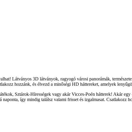
yalhat! Látványos 3D látványok, ragyogó városi panorámák, természete
tlakozz hozzánk, és élvezd a minőségi HD háttereket, amelyek lenyűgöz
átékok, Sztárok-Hírességek vagy akár Vicces-Poén hátterek! Akár egy c
naponta, így mindig találsz valami frisset és izgalmasat. Csatlakozz h