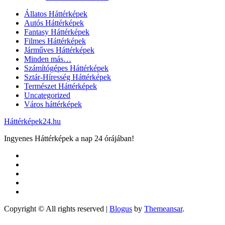
Állatos Háttérképek
Autós Háttérképek
Fantasy Háttérképek
Filmes Háttérképek
Járműves Háttérképek
Minden más…
Számítógépes Háttérképek
Sztár-Híresség Háttérképek
Természet Háttérképek
Uncategorized
Város háttérképek
Háttérképek24.hu
Ingyenes Háttérképek a nap 24 órájában!
Copyright © All rights reserved
|
Blogus
by
Themeansar
.