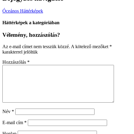
Óceános Háttérképek
Háttérképek a kategóriában
Vélemény, hozzászólás?
Az e-mail címet nem tesszük közzé.
A kötelező mezőket
*
karakterrel jelöltük
Hozzászólás
*
Név
*
E-mail cím
*
Honlap