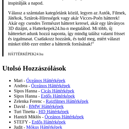
inspirálják a napod.
Válassz a számtalan kategóriánk közül, legyen az Autók, Filmek,
Játékok, Sztárok-Hírességek vagy akár Vicces-Poén hátterek!
Akár egy csendes Természet hátteret keresel, akár egy látványos
3D dizájnt, a Hatterkepek24.hu-n megtalálod. Mi több, új
háttereket adunk hozzá naponta, így mindig találsz valami frisset
és izgalmasat. Csatlakozz hozzánk, és tudd meg, miért választ
minket több ezer ember a háttereik forrásának!"
HÁTTÉRKÉPEK24.hu
Utolsó Hozzászólások
Mari
-
Óceános Háttérképek
Andrea
-
Óceános Háttérképek
Sipos Hanna
-
Cicás Háttérképek
Sipos Hanna
-
Erdős Háttérképek
Zelenka Ferenc
-
Rajzfilmes Háttérképek
David
-
BMW Háttérképek
Turi Tinetta
-
HD Háttérképek
Hantzli Miklós
-
Óceános Háttérképek
STEFY
-
Erdős Háttérképek
Judit
-
Mókus Háttérképek