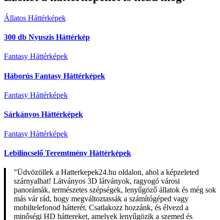
Állatos Háttérképek
300 db Nyuszis Háttérkép
Fantasy Háttérképek
Háborús Fantasy Háttérképek
Fantasy Háttérképek
Sárkányos Háttérképek
Fantasy Háttérképek
Lebilincselő Teremtmény Háttérképek
"Üdvözöllek a Hatterkepek24.hu oldalon, ahol a képzeleted
szárnyalhat! Látványos 3D látványok, ragyogó városi
panorámák, természetes szépségek, lenyűgöző állatok és még sok
más vár rád, hogy megváltoztassák a számítógéped vagy
mobiltelefonod hátterét. Csatlakozz hozzánk, és élvezd a
minőségi HD háttereket, amelyek lenyűgözik a szemed és