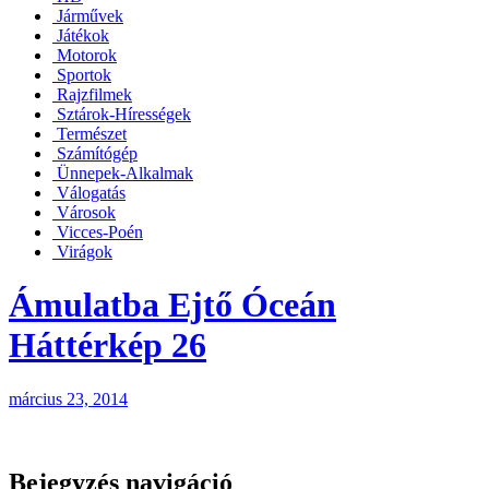
Járművek
Játékok
Motorok
Sportok
Rajzfilmek
Sztárok-Hírességek
Természet
Számítógép
Ünnepek-Alkalmak
Válogatás
Városok
Vicces-Poén
Virágok
Ámulatba Ejtő Óceán
Háttérkép 26
március 23, 2014
Bejegyzés navigáció