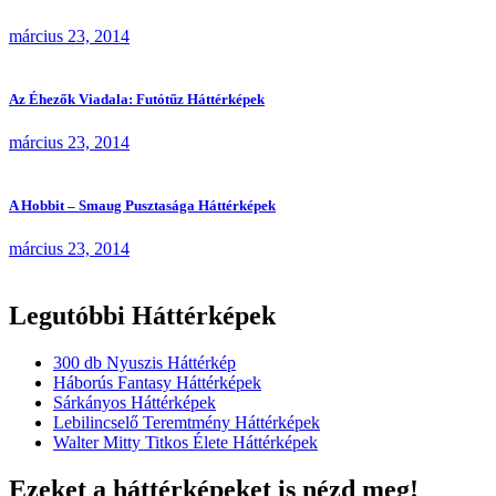
március 23, 2014
Az Éhezők Viadala: Futótűz Háttérképek
március 23, 2014
A Hobbit – Smaug Pusztasága Háttérképek
március 23, 2014
Legutóbbi Háttérképek
300 db Nyuszis Háttérkép
Háborús Fantasy Háttérképek
Sárkányos Háttérképek
Lebilincselő Teremtmény Háttérképek
Walter Mitty Titkos Élete Háttérképek
Ezeket a háttérképeket is nézd meg!