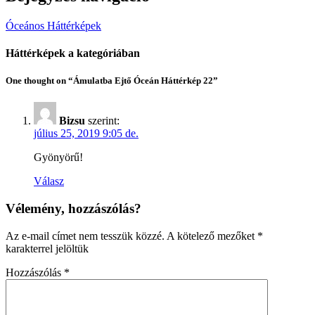
Óceános Háttérképek
Háttérképek a kategóriában
One thought on “Ámulatba Ejtő Óceán Háttérkép 22”
Bizsu
szerint:
július 25, 2019 9:05 de.
Gyönyörű!
Válasz
Vélemény, hozzászólás?
Az e-mail címet nem tesszük közzé.
A kötelező mezőket
*
karakterrel jelöltük
Hozzászólás
*