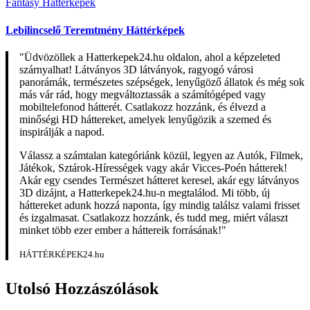
Fantasy Háttérképek
Lebilincselő Teremtmény Háttérképek
"Üdvözöllek a Hatterkepek24.hu oldalon, ahol a képzeleted
szárnyalhat! Látványos 3D látványok, ragyogó városi
panorámák, természetes szépségek, lenyűgöző állatok és még sok
más vár rád, hogy megváltoztassák a számítógéped vagy
mobiltelefonod hátterét. Csatlakozz hozzánk, és élvezd a
minőségi HD háttereket, amelyek lenyűgözik a szemed és
inspirálják a napod.
Válassz a számtalan kategóriánk közül, legyen az Autók, Filmek,
Játékok, Sztárok-Hírességek vagy akár Vicces-Poén hátterek!
Akár egy csendes Természet hátteret keresel, akár egy látványos
3D dizájnt, a Hatterkepek24.hu-n megtalálod. Mi több, új
háttereket adunk hozzá naponta, így mindig találsz valami frisset
és izgalmasat. Csatlakozz hozzánk, és tudd meg, miért választ
minket több ezer ember a háttereik forrásának!"
HÁTTÉRKÉPEK24.hu
Utolsó Hozzászólások