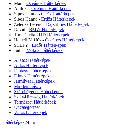
Mari
-
Óceános Háttérképek
Andrea
-
Óceános Háttérképek
Sipos Hanna
-
Cicás Háttérképek
Sipos Hanna
-
Erdős Háttérképek
Zelenka Ferenc
-
Rajzfilmes Háttérképek
David
-
BMW Háttérképek
Turi Tinetta
-
HD Háttérképek
Hantzli Miklós
-
Óceános Háttérképek
STEFY
-
Erdős Háttérképek
Judit
-
Mókus Háttérképek
Állatos Háttérképek
Autós Háttérképek
Fantasy Háttérképek
Filmes Háttérképek
Járműves Háttérképek
Minden más…
Számítógépes Háttérképek
Sztár-Híresség Háttérképek
Természet Háttérképek
Uncategorized
Város háttérképek
Háttérképek24.hu