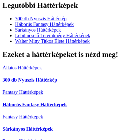
Legutóbbi Háttérképek
300 db Nyuszis Háttérkép
Háborús Fantasy Háttérképek
Sárkányos Háttérképek
Lebilincselő Teremtmény Háttérképek
Walter Mitty Titkos Élete Háttérképek
Ezeket a háttérképeket is nézd meg!
Állatos Háttérképek
300 db Nyuszis Háttérkép
Fantasy Háttérképek
Háborús Fantasy Háttérképek
Fantasy Háttérképek
Sárkányos Háttérképek