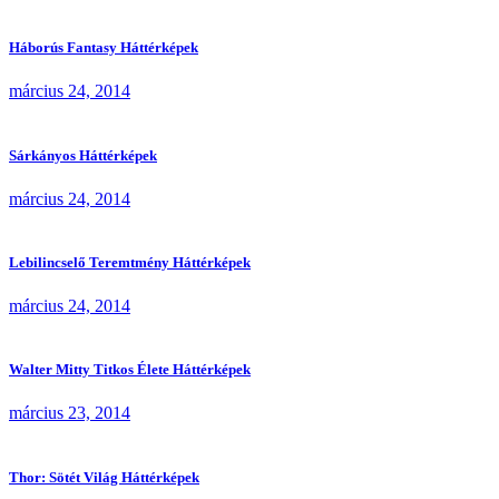
Háborús Fantasy Háttérképek
március 24, 2014
Sárkányos Háttérképek
március 24, 2014
Lebilincselő Teremtmény Háttérképek
március 24, 2014
Walter Mitty Titkos Élete Háttérképek
március 23, 2014
Thor: Sötét Világ Háttérképek