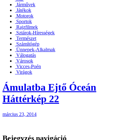
Járművek
Játékok
Motorok
Sportok
Rajzfilmek
Sztárok-Hírességek
Természet
Számítógép
Ünnepek-Alkalmak
Válogatás
Városok
Vicces-Poén
Virágok
Ámulatba Ejtő Óceán
Háttérkép 22
március 23, 2014
Bejegyzés navigáció