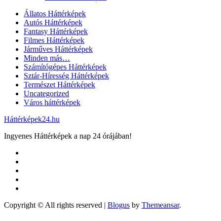
Állatos Háttérképek
Autós Háttérképek
Fantasy Háttérképek
Filmes Háttérképek
Járműves Háttérképek
Minden más…
Számítógépes Háttérképek
Sztár-Híresség Háttérképek
Természet Háttérképek
Uncategorized
Város háttérképek
Háttérképek24.hu
Ingyenes Háttérképek a nap 24 órájában!
Copyright © All rights reserved
|
Blogus
by
Themeansar
.