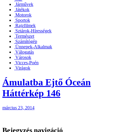
Járművek
Játékok
Motorok
Sportok
Rajzfilmek
Sztárok-Hírességek
Természet
Számítógép
Ünnepek-Alkalmak
Válogatás
Városok
Vicces-Poén
Virágok
Ámulatba Ejtő Óceán
Háttérkép 146
március 23, 2014
Bejegyzés navigáció