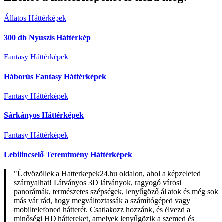
Állatos Háttérképek
300 db Nyuszis Háttérkép
Fantasy Háttérképek
Háborús Fantasy Háttérképek
Fantasy Háttérképek
Sárkányos Háttérképek
Fantasy Háttérképek
Lebilincselő Teremtmény Háttérképek
"Üdvözöllek a Hatterkepek24.hu oldalon, ahol a képzeleted
szárnyalhat! Látványos 3D látványok, ragyogó városi
panorámák, természetes szépségek, lenyűgöző állatok és még sok
más vár rád, hogy megváltoztassák a számítógéped vagy
mobiltelefonod hátterét. Csatlakozz hozzánk, és élvezd a
minőségi HD háttereket, amelyek lenyűgözik a szemed és