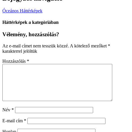
Óceános Háttérképek
Háttérképek a kategóriában
Vélemény, hozzászólás?
Az e-mail címet nem tesszük közzé.
A kötelező mezőket
*
karakterrel jelöltük
Hozzászólás
*
Név
*
E-mail cím
*
Honlap