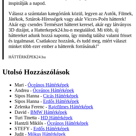
inspirálják a napod.
Válassz a számtalan kategóriánk közül, legyen az Autók, Filmek,
Játékok, Sztárok-Hírességek vagy akár Vicces-Poén hátterek!
Akár egy csendes Természet hátteret keresel, akár egy látványos
3D dizájnt, a Hatterkepek24.hu-n megtalálod. Mi több, új
háttereket adunk hozzá naponta, így mindig találsz valami frisset
és izgalmasat. Csatlakozz hozzánk, és tudd meg, miért választ
minket több ezer ember a háttereik forrásának!"
HÁTTÉRKÉPEK24.hu
Utolsó Hozzászólások
Mari
-
Óceános Háttérképek
Andrea
-
Óceános Háttérképek
Sipos Hanna
-
Cicás Háttérképek
Sipos Hanna
-
Erdős Háttérképek
Zelenka Ferenc
-
Rajzfilmes Háttérképek
David
-
BMW Háttérképek
Turi Tinetta
-
HD Háttérképek
Hantzli Miklós
-
Óceános Háttérképek
STEFY
-
Erdős Háttérképek
Judit
-
Mókus Háttérképek