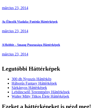
március 23, 2014
Az Éhezők Viadala: Futótűz Háttérképek
március 23, 2014
A Hobbit – Smaug Pusztasága Háttérképek
március 23, 2014
Legutóbbi Háttérképek
300 db Nyuszis Háttérkép
Háborús Fantasy Háttérképek
Sárkányos Háttérképek
Lebilincselő Teremtmény Háttérképek
Walter Mitty Titkos Élete Háttérképek
Ezeket a háttérképeket is nézd meg!