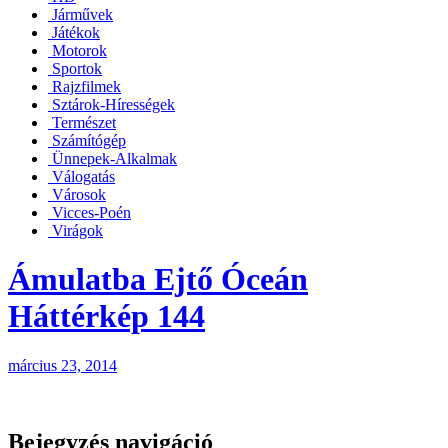
Járművek
Játékok
Motorok
Sportok
Rajzfilmek
Sztárok-Hírességek
Természet
Számítógép
Ünnepek-Alkalmak
Válogatás
Városok
Vicces-Poén
Virágok
Ámulatba Ejtő Óceán
Háttérkép 144
március 23, 2014
Bejegyzés navigáció