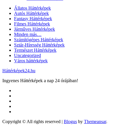
Állatos Háttérképek
Autós Háttérképek
Fantasy Háttérképek
Filmes Háttérképek
Járműves Háttérképek
Minden más…
Számítógépes Háttérképek
Sztár-Híresség Háttérképek
Természet Háttérképek
Uncategorized
Város háttérképek
Háttérképek24.hu
Ingyenes Háttérképek a nap 24 órájában!
Copyright © All rights reserved
|
Blogus
by
Themeansar
.