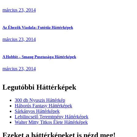
március 23, 2014
Az Éhezők Viadala: Futótűz Háttérképek
március 23, 2014
A Hobbit – Smaug Pusztasága Háttérképek
március 23, 2014
Legutóbbi Háttérképek
300 db Nyuszis Háttérkép
Háborús Fantasy Háttérképek
Sárkányos Háttérképek
Lebilincselő Teremtmény Háttérképek
Walter Mitty Titkos Élete Háttérképek
Ezeket a háttérképeket is nézd meg!