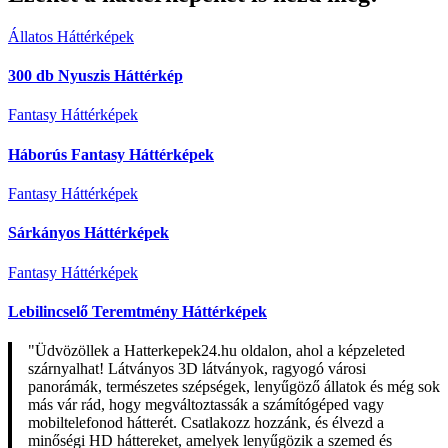
Állatos Háttérképek
300 db Nyuszis Háttérkép
Fantasy Háttérképek
Háborús Fantasy Háttérképek
Fantasy Háttérképek
Sárkányos Háttérképek
Fantasy Háttérképek
Lebilincselő Teremtmény Háttérképek
"Üdvözöllek a Hatterkepek24.hu oldalon, ahol a képzeleted
szárnyalhat! Látványos 3D látványok, ragyogó városi
panorámák, természetes szépségek, lenyűgöző állatok és még sok
más vár rád, hogy megváltoztassák a számítógéped vagy
mobiltelefonod hátterét. Csatlakozz hozzánk, és élvezd a
minőségi HD háttereket, amelyek lenyűgözik a szemed és