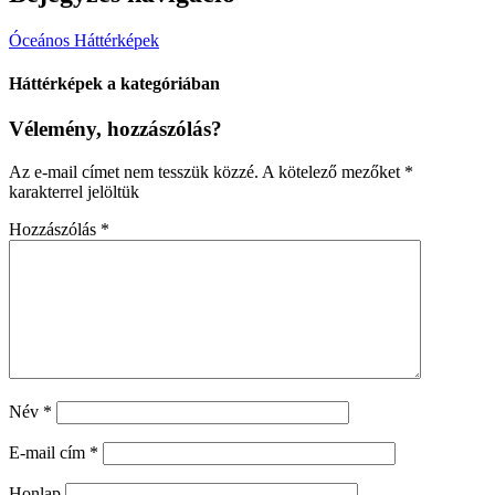
Óceános Háttérképek
Háttérképek a kategóriában
Vélemény, hozzászólás?
Az e-mail címet nem tesszük közzé.
A kötelező mezőket
*
karakterrel jelöltük
Hozzászólás
*
Név
*
E-mail cím
*
Honlap