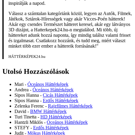
inspirálják a napod.
Válassz a számtalan kategóriánk közül, legyen az Autók, Filmek,
Játékok, Sztárok-Hírességek vagy akár Vicces-Poén hátterek!
Akár egy csendes Természet hátteret keresel, akár egy látványos
3D dizájnt, a Hatterkepek24.hu-n megtalálod. Mi több, új
háttereket adunk hozzá naponta, így mindig találsz valami frisset
és izgalmasat. Csatlakozz hozzánk, és tudd meg, miért választ
minket több ezer ember a háttereik forrásának!"
HÁTTÉRKÉPEK24.hu
Utolsó Hozzászólások
Mari
-
Óceános Háttérképek
Andrea
-
Óceános Háttérképek
Sipos Hanna
-
Cicás Háttérképek
Sipos Hanna
-
Erdős Háttérképek
Zelenka Ferenc
-
Rajzfilmes Háttérképek
David
-
BMW Háttérképek
Turi Tinetta
-
HD Háttérképek
Hantzli Miklós
-
Óceános Háttérképek
STEFY
-
Erdős Háttérképek
Judit
-
Mókus Háttérképek