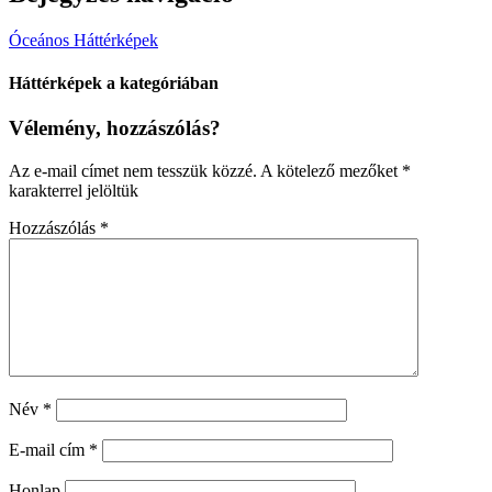
Óceános Háttérképek
Háttérképek a kategóriában
Vélemény, hozzászólás?
Az e-mail címet nem tesszük közzé.
A kötelező mezőket
*
karakterrel jelöltük
Hozzászólás
*
Név
*
E-mail cím
*
Honlap