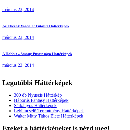
március 23, 2014
Az Éhezők Viadala: Futótűz Háttérképek
március 23, 2014
A Hobbit – Smaug Pusztasága Háttérképek
március 23, 2014
Legutóbbi Háttérképek
300 db Nyuszis Háttérkép
Háborús Fantasy Háttérképek
Sárkányos Háttérképek
Lebilincselő Teremtmény Háttérképek
Walter Mitty Titkos Élete Háttérképek
Ezeket a háttérképeket is nézd meg!