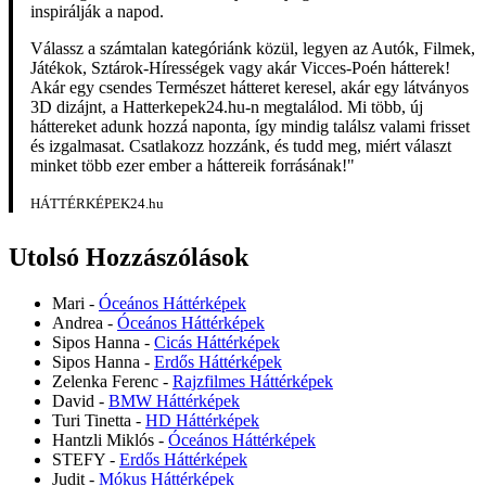
inspirálják a napod.
Válassz a számtalan kategóriánk közül, legyen az Autók, Filmek,
Játékok, Sztárok-Hírességek vagy akár Vicces-Poén hátterek!
Akár egy csendes Természet hátteret keresel, akár egy látványos
3D dizájnt, a Hatterkepek24.hu-n megtalálod. Mi több, új
háttereket adunk hozzá naponta, így mindig találsz valami frisset
és izgalmasat. Csatlakozz hozzánk, és tudd meg, miért választ
minket több ezer ember a háttereik forrásának!"
HÁTTÉRKÉPEK24.hu
Utolsó Hozzászólások
Mari
-
Óceános Háttérképek
Andrea
-
Óceános Háttérképek
Sipos Hanna
-
Cicás Háttérképek
Sipos Hanna
-
Erdős Háttérképek
Zelenka Ferenc
-
Rajzfilmes Háttérképek
David
-
BMW Háttérképek
Turi Tinetta
-
HD Háttérképek
Hantzli Miklós
-
Óceános Háttérképek
STEFY
-
Erdős Háttérképek
Judit
-
Mókus Háttérképek