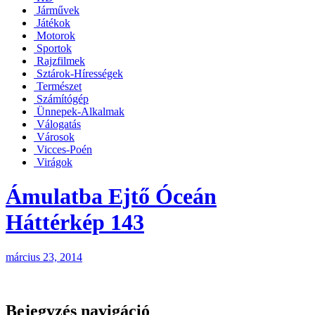
Járművek
Játékok
Motorok
Sportok
Rajzfilmek
Sztárok-Hírességek
Természet
Számítógép
Ünnepek-Alkalmak
Válogatás
Városok
Vicces-Poén
Virágok
Ámulatba Ejtő Óceán
Háttérkép 143
március 23, 2014
Bejegyzés navigáció