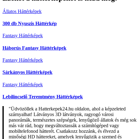
Állatos Háttérképek
300 db Nyuszis Háttérkép
Fantasy Háttérképek
Háborús Fantasy Háttérképek
Fantasy Háttérképek
Sárkányos Háttérképek
Fantasy Háttérképek
Lebilincselő Teremtmény Háttérképek
"Üdvözöllek a Hatterkepek24.hu oldalon, ahol a képzeleted
szárnyalhat! Látványos 3D látványok, ragyogó városi
panorámák, természetes szépségek, lenyűgöző állatok és még sok
más vár rád, hogy megváltoztassák a számítógéped vagy
mobiltelefonod hátterét. Csatlakozz hozzánk, és élvezd a
minőségi HD háttereket, amelyek lenyűgözik a szemed és