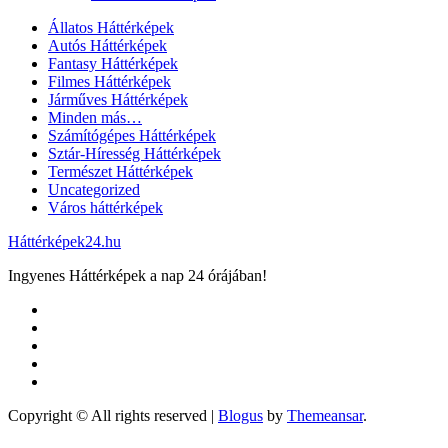
Állatos Háttérképek
Autós Háttérképek
Fantasy Háttérképek
Filmes Háttérképek
Járműves Háttérképek
Minden más…
Számítógépes Háttérképek
Sztár-Híresség Háttérképek
Természet Háttérképek
Uncategorized
Város háttérképek
Háttérképek24.hu
Ingyenes Háttérképek a nap 24 órájában!
Copyright © All rights reserved
|
Blogus
by
Themeansar
.