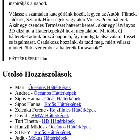
inspirálják a napod.
Válassz a számtalan kategóriánk közül, legyen az Autók, Filmek,
Játékok, Sztárok-Hírességek vagy akár Vicces-Poén hátterek!
Akár egy csendes Természet hátteret keresel, akár egy látványos
3D dizájnt, a Hatterkepek24.hu-n megtalálod. Mi több, új
háttereket adunk hozzá naponta, így mindig találsz valami frisset
és izgalmasat. Csatlakozz hozzánk, és tudd meg, miért választ
minket több ezer ember a háttereik forrásának!"
HÁTTÉRKÉPEK24.hu
Utolsó Hozzászólások
Mari
-
Óceános Háttérképek
Andrea
-
Óceános Háttérképek
Sipos Hanna
-
Cicás Háttérképek
Sipos Hanna
-
Erdős Háttérképek
Zelenka Ferenc
-
Rajzfilmes Háttérképek
David
-
BMW Háttérképek
Turi Tinetta
-
HD Háttérképek
Hantzli Miklós
-
Óceános Háttérképek
STEFY
-
Erdős Háttérképek
Judit
-
Mókus Háttérképek