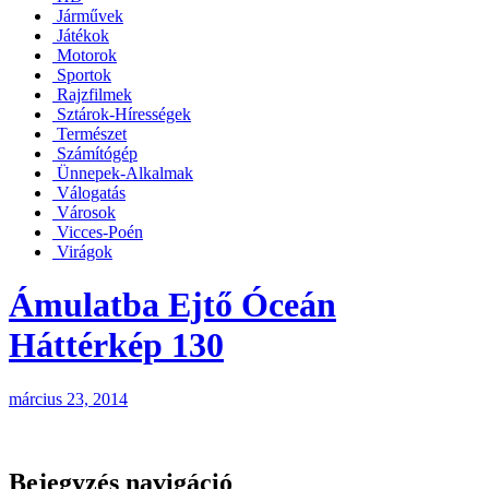
Járművek
Játékok
Motorok
Sportok
Rajzfilmek
Sztárok-Hírességek
Természet
Számítógép
Ünnepek-Alkalmak
Válogatás
Városok
Vicces-Poén
Virágok
Ámulatba Ejtő Óceán
Háttérkép 130
március 23, 2014
Bejegyzés navigáció