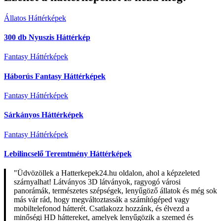
Állatos Háttérképek
300 db Nyuszis Háttérkép
Fantasy Háttérképek
Háborús Fantasy Háttérképek
Fantasy Háttérképek
Sárkányos Háttérképek
Fantasy Háttérképek
Lebilincselő Teremtmény Háttérképek
"Üdvözöllek a Hatterkepek24.hu oldalon, ahol a képzeleted
szárnyalhat! Látványos 3D látványok, ragyogó városi
panorámák, természetes szépségek, lenyűgöző állatok és még sok
más vár rád, hogy megváltoztassák a számítógéped vagy
mobiltelefonod hátterét. Csatlakozz hozzánk, és élvezd a
minőségi HD háttereket, amelyek lenyűgözik a szemed és