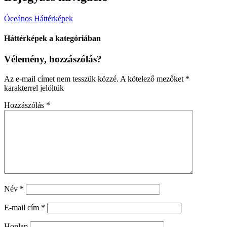
Óceános Háttérképek
Háttérképek a kategóriában
Vélemény, hozzászólás?
Az e-mail címet nem tesszük közzé.
A kötelező mezőket
*
karakterrel jelöltük
Hozzászólás
*
Név
*
E-mail cím
*
Honlap