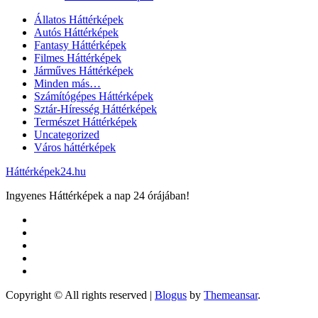
Állatos Háttérképek
Autós Háttérképek
Fantasy Háttérképek
Filmes Háttérképek
Járműves Háttérképek
Minden más…
Számítógépes Háttérképek
Sztár-Híresség Háttérképek
Természet Háttérképek
Uncategorized
Város háttérképek
Háttérképek24.hu
Ingyenes Háttérképek a nap 24 órájában!
Copyright © All rights reserved
|
Blogus
by
Themeansar
.