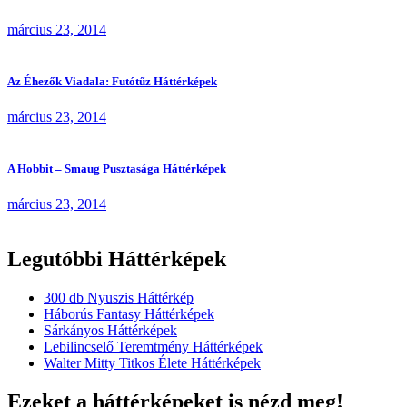
március 23, 2014
Az Éhezők Viadala: Futótűz Háttérképek
március 23, 2014
A Hobbit – Smaug Pusztasága Háttérképek
március 23, 2014
Legutóbbi Háttérképek
300 db Nyuszis Háttérkép
Háborús Fantasy Háttérképek
Sárkányos Háttérképek
Lebilincselő Teremtmény Háttérképek
Walter Mitty Titkos Élete Háttérképek
Ezeket a háttérképeket is nézd meg!