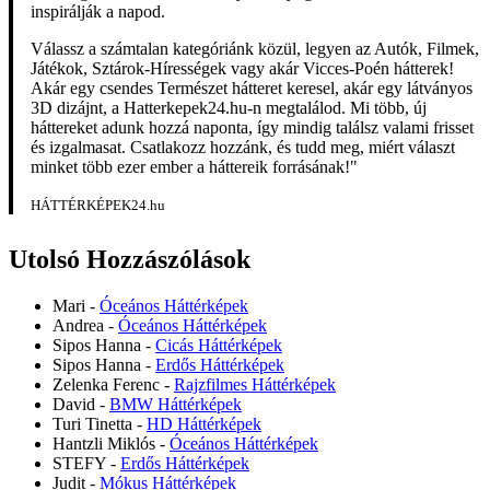
inspirálják a napod.
Válassz a számtalan kategóriánk közül, legyen az Autók, Filmek,
Játékok, Sztárok-Hírességek vagy akár Vicces-Poén hátterek!
Akár egy csendes Természet hátteret keresel, akár egy látványos
3D dizájnt, a Hatterkepek24.hu-n megtalálod. Mi több, új
háttereket adunk hozzá naponta, így mindig találsz valami frisset
és izgalmasat. Csatlakozz hozzánk, és tudd meg, miért választ
minket több ezer ember a háttereik forrásának!"
HÁTTÉRKÉPEK24.hu
Utolsó Hozzászólások
Mari
-
Óceános Háttérképek
Andrea
-
Óceános Háttérképek
Sipos Hanna
-
Cicás Háttérképek
Sipos Hanna
-
Erdős Háttérképek
Zelenka Ferenc
-
Rajzfilmes Háttérképek
David
-
BMW Háttérképek
Turi Tinetta
-
HD Háttérképek
Hantzli Miklós
-
Óceános Háttérképek
STEFY
-
Erdős Háttérképek
Judit
-
Mókus Háttérképek