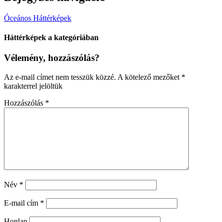
Óceános Háttérképek
Háttérképek a kategóriában
Vélemény, hozzászólás?
Az e-mail címet nem tesszük közzé.
A kötelező mezőket
*
karakterrel jelöltük
Hozzászólás
*
Név
*
E-mail cím
*
Honlap