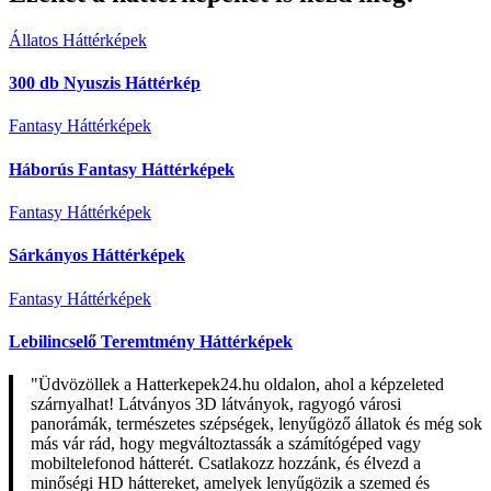
Állatos Háttérképek
300 db Nyuszis Háttérkép
Fantasy Háttérképek
Háborús Fantasy Háttérképek
Fantasy Háttérképek
Sárkányos Háttérképek
Fantasy Háttérképek
Lebilincselő Teremtmény Háttérképek
"Üdvözöllek a Hatterkepek24.hu oldalon, ahol a képzeleted
szárnyalhat! Látványos 3D látványok, ragyogó városi
panorámák, természetes szépségek, lenyűgöző állatok és még sok
más vár rád, hogy megváltoztassák a számítógéped vagy
mobiltelefonod hátterét. Csatlakozz hozzánk, és élvezd a
minőségi HD háttereket, amelyek lenyűgözik a szemed és