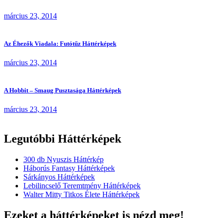
március 23, 2014
Az Éhezők Viadala: Futótűz Háttérképek
március 23, 2014
A Hobbit – Smaug Pusztasága Háttérképek
március 23, 2014
Legutóbbi Háttérképek
300 db Nyuszis Háttérkép
Háborús Fantasy Háttérképek
Sárkányos Háttérképek
Lebilincselő Teremtmény Háttérképek
Walter Mitty Titkos Élete Háttérképek
Ezeket a háttérképeket is nézd meg!