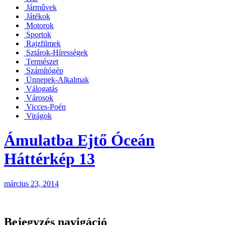
Járművek
Játékok
Motorok
Sportok
Rajzfilmek
Sztárok-Hírességek
Természet
Számítógép
Ünnepek-Alkalmak
Válogatás
Városok
Vicces-Poén
Virágok
Ámulatba Ejtő Óceán
Háttérkép 13
március 23, 2014
Bejegyzés navigáció