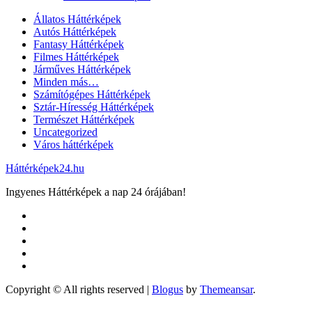
Állatos Háttérképek
Autós Háttérképek
Fantasy Háttérképek
Filmes Háttérképek
Járműves Háttérképek
Minden más…
Számítógépes Háttérképek
Sztár-Híresség Háttérképek
Természet Háttérképek
Uncategorized
Város háttérképek
Háttérképek24.hu
Ingyenes Háttérképek a nap 24 órájában!
Copyright © All rights reserved
|
Blogus
by
Themeansar
.