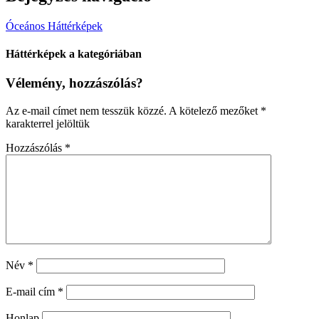
Óceános Háttérképek
Háttérképek a kategóriában
Vélemény, hozzászólás?
Az e-mail címet nem tesszük közzé.
A kötelező mezőket
*
karakterrel jelöltük
Hozzászólás
*
Név
*
E-mail cím
*
Honlap