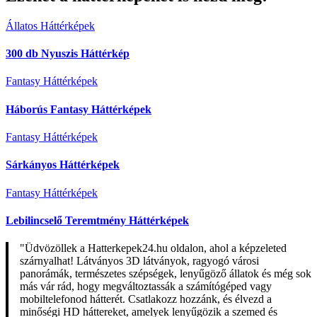
Állatos Háttérképek
300 db Nyuszis Háttérkép
Fantasy Háttérképek
Háborús Fantasy Háttérképek
Fantasy Háttérképek
Sárkányos Háttérképek
Fantasy Háttérképek
Lebilincselő Teremtmény Háttérképek
"Üdvözöllek a Hatterkepek24.hu oldalon, ahol a képzeleted
szárnyalhat! Látványos 3D látványok, ragyogó városi
panorámák, természetes szépségek, lenyűgöző állatok és még sok
más vár rád, hogy megváltoztassák a számítógéped vagy
mobiltelefonod hátterét. Csatlakozz hozzánk, és élvezd a
minőségi HD háttereket, amelyek lenyűgözik a szemed és