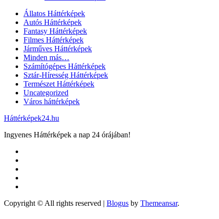
Állatos Háttérképek
Autós Háttérképek
Fantasy Háttérképek
Filmes Háttérképek
Járműves Háttérképek
Minden más…
Számítógépes Háttérképek
Sztár-Híresség Háttérképek
Természet Háttérképek
Uncategorized
Város háttérképek
Háttérképek24.hu
Ingyenes Háttérképek a nap 24 órájában!
Copyright © All rights reserved
|
Blogus
by
Themeansar
.