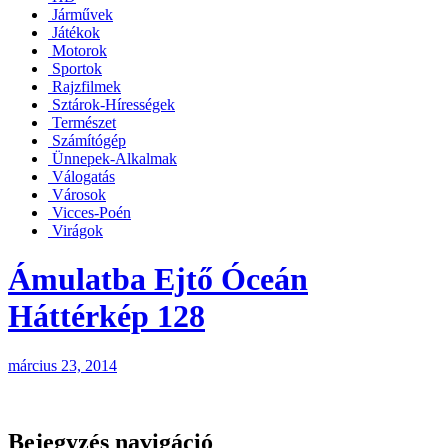
Járművek
Játékok
Motorok
Sportok
Rajzfilmek
Sztárok-Hírességek
Természet
Számítógép
Ünnepek-Alkalmak
Válogatás
Városok
Vicces-Poén
Virágok
Ámulatba Ejtő Óceán
Háttérkép 128
március 23, 2014
Bejegyzés navigáció