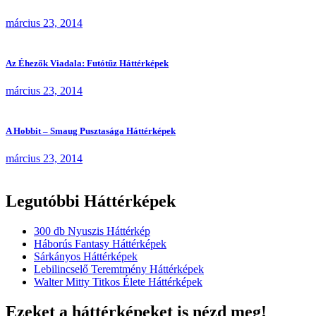
március 23, 2014
Az Éhezők Viadala: Futótűz Háttérképek
március 23, 2014
A Hobbit – Smaug Pusztasága Háttérképek
március 23, 2014
Legutóbbi Háttérképek
300 db Nyuszis Háttérkép
Háborús Fantasy Háttérképek
Sárkányos Háttérképek
Lebilincselő Teremtmény Háttérképek
Walter Mitty Titkos Élete Háttérképek
Ezeket a háttérképeket is nézd meg!