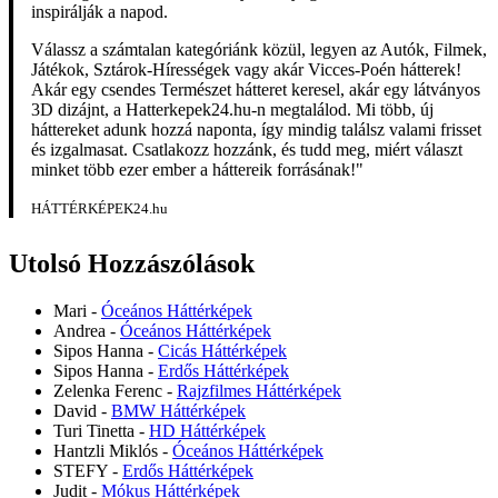
inspirálják a napod.
Válassz a számtalan kategóriánk közül, legyen az Autók, Filmek,
Játékok, Sztárok-Hírességek vagy akár Vicces-Poén hátterek!
Akár egy csendes Természet hátteret keresel, akár egy látványos
3D dizájnt, a Hatterkepek24.hu-n megtalálod. Mi több, új
háttereket adunk hozzá naponta, így mindig találsz valami frisset
és izgalmasat. Csatlakozz hozzánk, és tudd meg, miért választ
minket több ezer ember a háttereik forrásának!"
HÁTTÉRKÉPEK24.hu
Utolsó Hozzászólások
Mari
-
Óceános Háttérképek
Andrea
-
Óceános Háttérképek
Sipos Hanna
-
Cicás Háttérképek
Sipos Hanna
-
Erdős Háttérképek
Zelenka Ferenc
-
Rajzfilmes Háttérképek
David
-
BMW Háttérképek
Turi Tinetta
-
HD Háttérképek
Hantzli Miklós
-
Óceános Háttérképek
STEFY
-
Erdős Háttérképek
Judit
-
Mókus Háttérképek