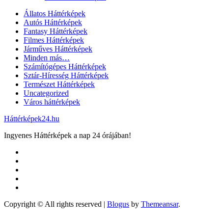
Állatos Háttérképek
Autós Háttérképek
Fantasy Háttérképek
Filmes Háttérképek
Járműves Háttérképek
Minden más…
Számítógépes Háttérképek
Sztár-Híresség Háttérképek
Természet Háttérképek
Uncategorized
Város háttérképek
Háttérképek24.hu
Ingyenes Háttérképek a nap 24 órájában!
Copyright © All rights reserved
|
Blogus
by
Themeansar
.