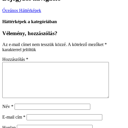
Óceános Háttérképek
Háttérképek a kategóriában
Vélemény, hozzászólás?
Az e-mail címet nem tesszük közzé.
A kötelező mezőket
*
karakterrel jelöltük
Hozzászólás
*
Név
*
E-mail cím
*
Honlap