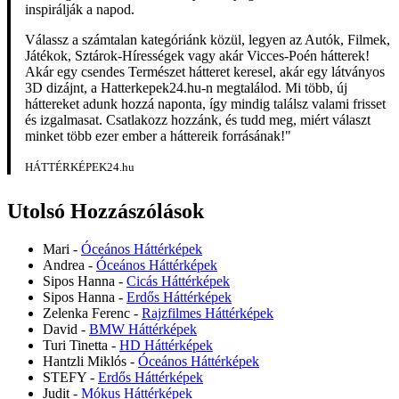
inspirálják a napod.
Válassz a számtalan kategóriánk közül, legyen az Autók, Filmek,
Játékok, Sztárok-Hírességek vagy akár Vicces-Poén hátterek!
Akár egy csendes Természet hátteret keresel, akár egy látványos
3D dizájnt, a Hatterkepek24.hu-n megtalálod. Mi több, új
háttereket adunk hozzá naponta, így mindig találsz valami frisset
és izgalmasat. Csatlakozz hozzánk, és tudd meg, miért választ
minket több ezer ember a háttereik forrásának!"
HÁTTÉRKÉPEK24.hu
Utolsó Hozzászólások
Mari
-
Óceános Háttérképek
Andrea
-
Óceános Háttérképek
Sipos Hanna
-
Cicás Háttérképek
Sipos Hanna
-
Erdős Háttérképek
Zelenka Ferenc
-
Rajzfilmes Háttérképek
David
-
BMW Háttérképek
Turi Tinetta
-
HD Háttérképek
Hantzli Miklós
-
Óceános Háttérképek
STEFY
-
Erdős Háttérképek
Judit
-
Mókus Háttérképek