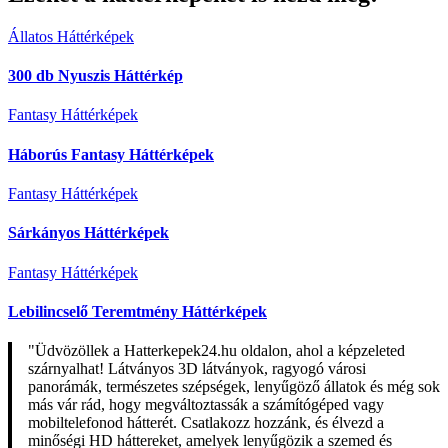
Állatos Háttérképek
300 db Nyuszis Háttérkép
Fantasy Háttérképek
Háborús Fantasy Háttérképek
Fantasy Háttérképek
Sárkányos Háttérképek
Fantasy Háttérképek
Lebilincselő Teremtmény Háttérképek
"Üdvözöllek a Hatterkepek24.hu oldalon, ahol a képzeleted
szárnyalhat! Látványos 3D látványok, ragyogó városi
panorámák, természetes szépségek, lenyűgöző állatok és még sok
más vár rád, hogy megváltoztassák a számítógéped vagy
mobiltelefonod hátterét. Csatlakozz hozzánk, és élvezd a
minőségi HD háttereket, amelyek lenyűgözik a szemed és