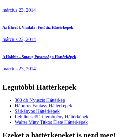
március 23, 2014
Az Éhezők Viadala: Futótűz Háttérképek
március 23, 2014
A Hobbit – Smaug Pusztasága Háttérképek
március 23, 2014
Legutóbbi Háttérképek
300 db Nyuszis Háttérkép
Háborús Fantasy Háttérképek
Sárkányos Háttérképek
Lebilincselő Teremtmény Háttérképek
Walter Mitty Titkos Élete Háttérképek
Ezeket a háttérképeket is nézd meg!