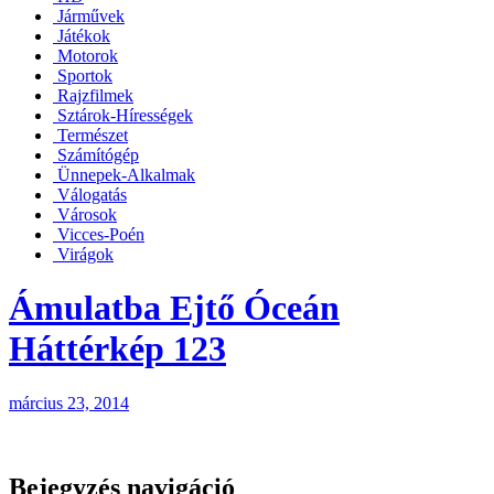
Járművek
Játékok
Motorok
Sportok
Rajzfilmek
Sztárok-Hírességek
Természet
Számítógép
Ünnepek-Alkalmak
Válogatás
Városok
Vicces-Poén
Virágok
Ámulatba Ejtő Óceán
Háttérkép 123
március 23, 2014
Bejegyzés navigáció