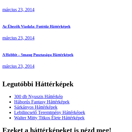
március 23, 2014
Az Éhezők Viadala: Futótűz Háttérképek
március 23, 2014
A Hobbit – Smaug Pusztasága Háttérképek
március 23, 2014
Legutóbbi Háttérképek
300 db Nyuszis Háttérkép
Háborús Fantasy Háttérképek
Sárkányos Háttérképek
Lebilincselő Teremtmény Háttérképek
Walter Mitty Titkos Élete Háttérképek
Ezeket a háttérképeket is nézd meg!