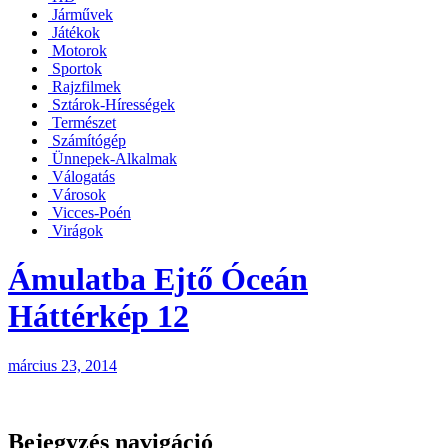
Járművek
Játékok
Motorok
Sportok
Rajzfilmek
Sztárok-Hírességek
Természet
Számítógép
Ünnepek-Alkalmak
Válogatás
Városok
Vicces-Poén
Virágok
Ámulatba Ejtő Óceán
Háttérkép 12
március 23, 2014
Bejegyzés navigáció