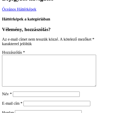
Óceános Háttérképek
Háttérképek a kategóriában
Vélemény, hozzászólás?
Az e-mail címet nem tesszük közzé.
A kötelező mezőket
*
karakterrel jelöltük
Hozzászólás
*
Név
*
E-mail cím
*
Honlap