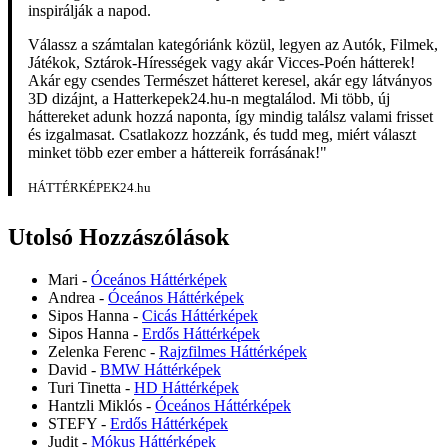
inspirálják a napod.
Válassz a számtalan kategóriánk közül, legyen az Autók, Filmek,
Játékok, Sztárok-Hírességek vagy akár Vicces-Poén hátterek!
Akár egy csendes Természet hátteret keresel, akár egy látványos
3D dizájnt, a Hatterkepek24.hu-n megtalálod. Mi több, új
háttereket adunk hozzá naponta, így mindig találsz valami frisset
és izgalmasat. Csatlakozz hozzánk, és tudd meg, miért választ
minket több ezer ember a háttereik forrásának!"
HÁTTÉRKÉPEK24.hu
Utolsó Hozzászólások
Mari
-
Óceános Háttérképek
Andrea
-
Óceános Háttérképek
Sipos Hanna
-
Cicás Háttérképek
Sipos Hanna
-
Erdős Háttérképek
Zelenka Ferenc
-
Rajzfilmes Háttérképek
David
-
BMW Háttérképek
Turi Tinetta
-
HD Háttérképek
Hantzli Miklós
-
Óceános Háttérképek
STEFY
-
Erdős Háttérképek
Judit
-
Mókus Háttérképek