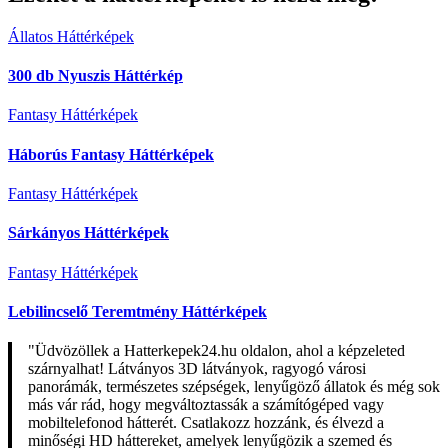
Állatos Háttérképek
300 db Nyuszis Háttérkép
Fantasy Háttérképek
Háborús Fantasy Háttérképek
Fantasy Háttérképek
Sárkányos Háttérképek
Fantasy Háttérképek
Lebilincselő Teremtmény Háttérképek
"Üdvözöllek a Hatterkepek24.hu oldalon, ahol a képzeleted
szárnyalhat! Látványos 3D látványok, ragyogó városi
panorámák, természetes szépségek, lenyűgöző állatok és még sok
más vár rád, hogy megváltoztassák a számítógéped vagy
mobiltelefonod hátterét. Csatlakozz hozzánk, és élvezd a
minőségi HD háttereket, amelyek lenyűgözik a szemed és