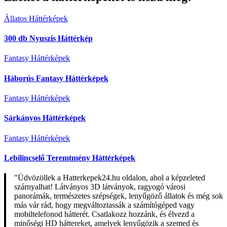
Állatos Háttérképek
300 db Nyuszis Háttérkép
Fantasy Háttérképek
Háborús Fantasy Háttérképek
Fantasy Háttérképek
Sárkányos Háttérképek
Fantasy Háttérképek
Lebilincselő Teremtmény Háttérképek
"Üdvözöllek a Hatterkepek24.hu oldalon, ahol a képzeleted
szárnyalhat! Látványos 3D látványok, ragyogó városi
panorámák, természetes szépségek, lenyűgöző állatok és még sok
más vár rád, hogy megváltoztassák a számítógéped vagy
mobiltelefonod hátterét. Csatlakozz hozzánk, és élvezd a
minőségi HD háttereket, amelyek lenyűgözik a szemed és