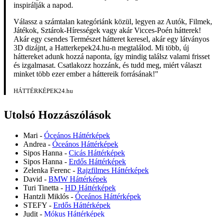
inspirálják a napod.
Válassz a számtalan kategóriánk közül, legyen az Autók, Filmek,
Játékok, Sztárok-Hírességek vagy akár Vicces-Poén hátterek!
Akár egy csendes Természet hátteret keresel, akár egy látványos
3D dizájnt, a Hatterkepek24.hu-n megtalálod. Mi több, új
háttereket adunk hozzá naponta, így mindig találsz valami frisset
és izgalmasat. Csatlakozz hozzánk, és tudd meg, miért választ
minket több ezer ember a háttereik forrásának!"
HÁTTÉRKÉPEK24.hu
Utolsó Hozzászólások
Mari
-
Óceános Háttérképek
Andrea
-
Óceános Háttérképek
Sipos Hanna
-
Cicás Háttérképek
Sipos Hanna
-
Erdős Háttérképek
Zelenka Ferenc
-
Rajzfilmes Háttérképek
David
-
BMW Háttérképek
Turi Tinetta
-
HD Háttérképek
Hantzli Miklós
-
Óceános Háttérképek
STEFY
-
Erdős Háttérképek
Judit
-
Mókus Háttérképek