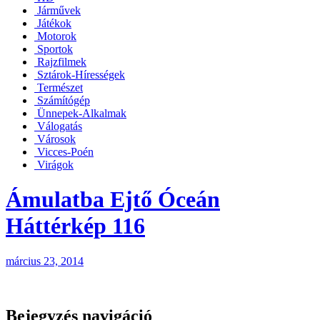
Járművek
Játékok
Motorok
Sportok
Rajzfilmek
Sztárok-Hírességek
Természet
Számítógép
Ünnepek-Alkalmak
Válogatás
Városok
Vicces-Poén
Virágok
Ámulatba Ejtő Óceán
Háttérkép 116
március 23, 2014
Bejegyzés navigáció