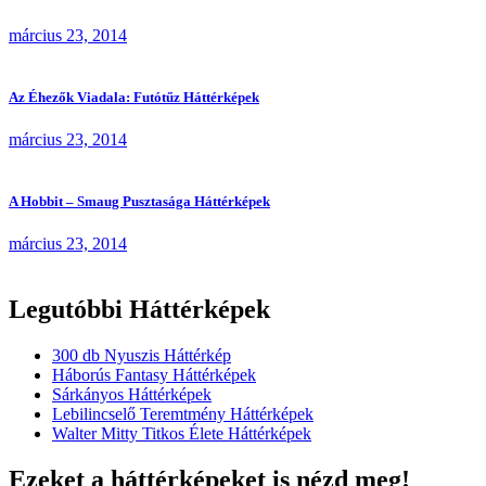
március 23, 2014
Az Éhezők Viadala: Futótűz Háttérképek
március 23, 2014
A Hobbit – Smaug Pusztasága Háttérképek
március 23, 2014
Legutóbbi Háttérképek
300 db Nyuszis Háttérkép
Háborús Fantasy Háttérképek
Sárkányos Háttérképek
Lebilincselő Teremtmény Háttérképek
Walter Mitty Titkos Élete Háttérképek
Ezeket a háttérképeket is nézd meg!