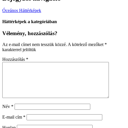
Óceános Háttérképek
Háttérképek a kategóriában
Vélemény, hozzászólás?
Az e-mail címet nem tesszük közzé.
A kötelező mezőket
*
karakterrel jelöltük
Hozzászólás
*
Név
*
E-mail cím
*
Honlap