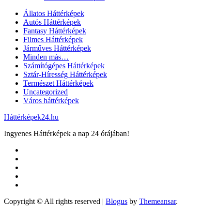
Állatos Háttérképek
Autós Háttérképek
Fantasy Háttérképek
Filmes Háttérképek
Járműves Háttérképek
Minden más…
Számítógépes Háttérképek
Sztár-Híresség Háttérképek
Természet Háttérképek
Uncategorized
Város háttérképek
Háttérképek24.hu
Ingyenes Háttérképek a nap 24 órájában!
Copyright © All rights reserved
|
Blogus
by
Themeansar
.