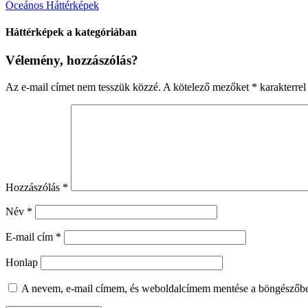
Óceános Háttérképek
Háttérképek a kategóriában
Vélemény, hozzászólás?
Az e-mail címet nem tesszük közzé.
A kötelező mezőket
*
karakterrel 
Hozzászólás
*
Név
*
E-mail cím
*
Honlap
A nevem, e-mail címem, és weboldalcímem mentése a böngészőb