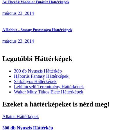
Az Éhezők Viadala: Futótűz Háttérképek
március 23, 2014
A Hobbit – Smaug Pusztasága Háttérképek
március 23, 2014
Legutóbbi Háttérképek
300 db Nyuszis Háttérkép
Háborús Fantasy Háttérképek
Sárkányos Háttérképek
Lebilincselő Teremtmény Háttérképek
Walter Mitty Titkos Élete Háttérképek
Ezeket a háttérképeket is nézd meg!
Állatos Háttérképek
300 db Nyuszis Háttérkép