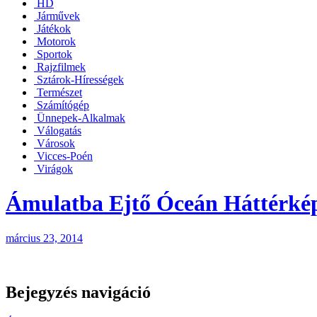
HD
Járművek
Játékok
Motorok
Sportok
Rajzfilmek
Sztárok-Hírességek
Természet
Számítógép
Ünnepek-Alkalmak
Válogatás
Városok
Vicces-Poén
Virágok
Ámulatba Ejtő Óceán Háttérké
március 23, 2014
Bejegyzés navigáció