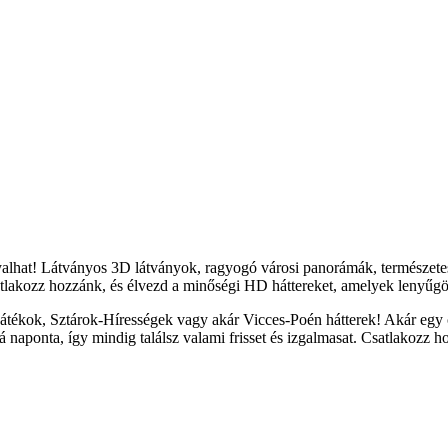
yalhat! Látványos 3D látványok, ragyogó városi panorámák, természete
tlakozz hozzánk, és élvezd a minőségi HD háttereket, amelyek lenyűgöz
átékok, Sztárok-Hírességek vagy akár Vicces-Poén hátterek! Akár egy c
naponta, így mindig találsz valami frisset és izgalmasat. Csatlakozz h