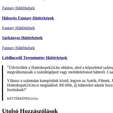
Fantasy Háttérképek
Háborús Fantasy Háttérképek
Fantasy Háttérképek
Sárkányos Háttérképek
Fantasy Háttérképek
Lebilincselő Teremtmény Háttérképek
"Üdvözöllek a Hatterkepek24.hu oldalon, ahol a képzeleted szárn
megváltoztassák a számítógéped vagy mobiltelefonod hátterét. Csa
Válassz a számtalan kategóriánk közül, legyen az Autók, Filmek, J
Hatterkepek24.hu-n megtalálod. Mi több, új háttereket adunk hozzá 
forrásának!"
HÁTTÉRKÉPEK24.hu
Utolsó Hozzászólások