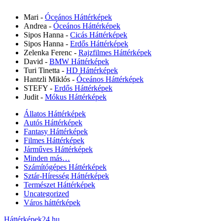
Mari
-
Óceános Háttérképek
Andrea
-
Óceános Háttérképek
Sipos Hanna
-
Cicás Háttérképek
Sipos Hanna
-
Erdős Háttérképek
Zelenka Ferenc
-
Rajzfilmes Háttérképek
David
-
BMW Háttérképek
Turi Tinetta
-
HD Háttérképek
Hantzli Miklós
-
Óceános Háttérképek
STEFY
-
Erdős Háttérképek
Judit
-
Mókus Háttérképek
Állatos Háttérképek
Autós Háttérképek
Fantasy Háttérképek
Filmes Háttérképek
Járműves Háttérképek
Minden más…
Számítógépes Háttérképek
Sztár-Híresség Háttérképek
Természet Háttérképek
Uncategorized
Város háttérképek
Háttérképek24.hu