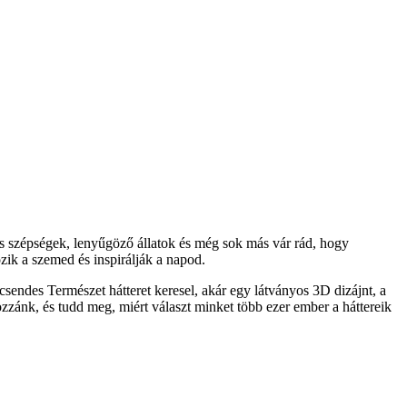
s szépségek, lenyűgöző állatok és még sok más vár rád, hogy
ik a szemed és inspirálják a napod.
sendes Természet hátteret keresel, akár egy látványos 3D dizájnt, a
ozzánk, és tudd meg, miért választ minket több ezer ember a háttereik