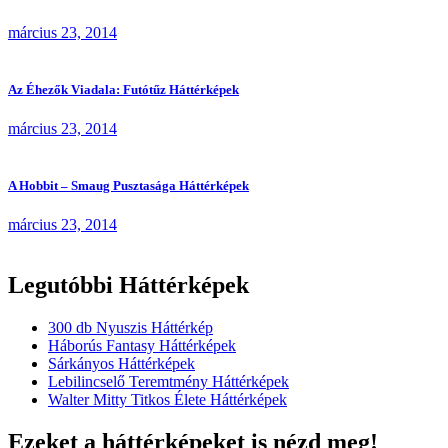
március 23, 2014
Az Éhezők Viadala: Futótűz Háttérképek
március 23, 2014
A Hobbit – Smaug Pusztasága Háttérképek
március 23, 2014
Legutóbbi Háttérképek
300 db Nyuszis Háttérkép
Háborús Fantasy Háttérképek
Sárkányos Háttérképek
Lebilincselő Teremtmény Háttérképek
Walter Mitty Titkos Élete Háttérképek
Ezeket a háttérképeket is nézd meg!