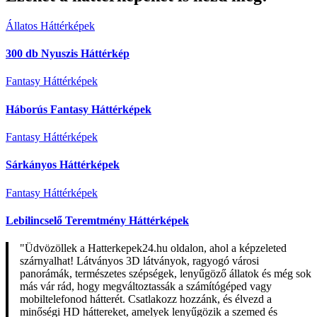
Állatos Háttérképek
300 db Nyuszis Háttérkép
Fantasy Háttérképek
Háborús Fantasy Háttérképek
Fantasy Háttérképek
Sárkányos Háttérképek
Fantasy Háttérképek
Lebilincselő Teremtmény Háttérképek
"Üdvözöllek a Hatterkepek24.hu oldalon, ahol a képzeleted
szárnyalhat! Látványos 3D látványok, ragyogó városi
panorámák, természetes szépségek, lenyűgöző állatok és még sok
más vár rád, hogy megváltoztassák a számítógéped vagy
mobiltelefonod hátterét. Csatlakozz hozzánk, és élvezd a
minőségi HD háttereket, amelyek lenyűgözik a szemed és