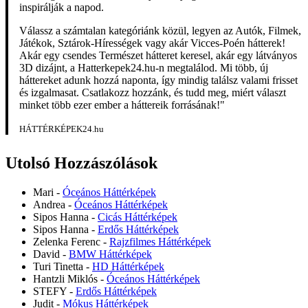
inspirálják a napod.
Válassz a számtalan kategóriánk közül, legyen az Autók, Filmek,
Játékok, Sztárok-Hírességek vagy akár Vicces-Poén hátterek!
Akár egy csendes Természet hátteret keresel, akár egy látványos
3D dizájnt, a Hatterkepek24.hu-n megtalálod. Mi több, új
háttereket adunk hozzá naponta, így mindig találsz valami frisset
és izgalmasat. Csatlakozz hozzánk, és tudd meg, miért választ
minket több ezer ember a háttereik forrásának!"
HÁTTÉRKÉPEK24.hu
Utolsó Hozzászólások
Mari
-
Óceános Háttérképek
Andrea
-
Óceános Háttérképek
Sipos Hanna
-
Cicás Háttérképek
Sipos Hanna
-
Erdős Háttérképek
Zelenka Ferenc
-
Rajzfilmes Háttérképek
David
-
BMW Háttérképek
Turi Tinetta
-
HD Háttérképek
Hantzli Miklós
-
Óceános Háttérképek
STEFY
-
Erdős Háttérképek
Judit
-
Mókus Háttérképek