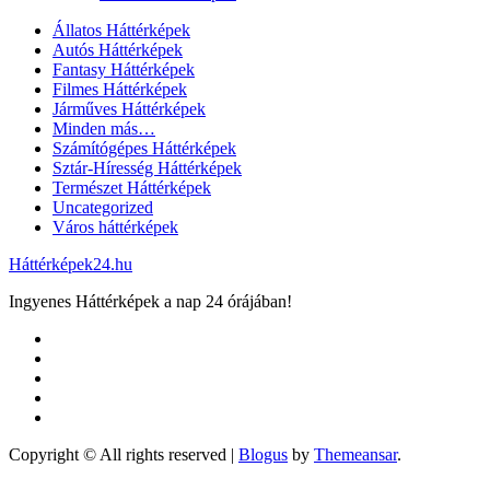
Állatos Háttérképek
Autós Háttérképek
Fantasy Háttérképek
Filmes Háttérképek
Járműves Háttérképek
Minden más…
Számítógépes Háttérképek
Sztár-Híresség Háttérképek
Természet Háttérképek
Uncategorized
Város háttérképek
Háttérképek24.hu
Ingyenes Háttérképek a nap 24 órájában!
Copyright © All rights reserved
|
Blogus
by
Themeansar
.