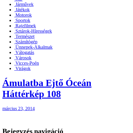
Járművek
Játékok
Motorok
Sportok
Rajzfilmek
Sztárok-Hírességek
Természet
Számítógép
Ünnepek-Alkalmak
Válogatás
Városok
Vicces-Poén
Virágok
Ámulatba Ejtő Óceán
Háttérkép 108
március 23, 2014
Bejegyzés navigáció