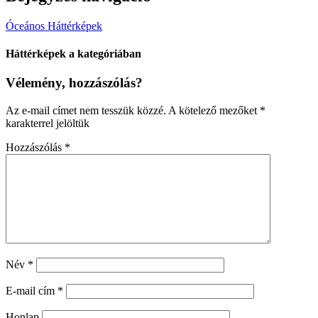
Óceános Háttérképek
Háttérképek a kategóriában
Vélemény, hozzászólás?
Az e-mail címet nem tesszük közzé.
A kötelező mezőket
*
karakterrel jelöltük
Hozzászólás
*
Név
*
E-mail cím
*
Honlap