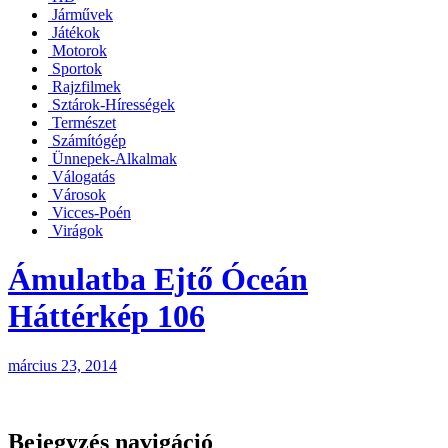
Járművek
Játékok
Motorok
Sportok
Rajzfilmek
Sztárok-Hírességek
Természet
Számítógép
Ünnepek-Alkalmak
Válogatás
Városok
Vicces-Poén
Virágok
Ámulatba Ejtő Óceán
Háttérkép 106
március 23, 2014
Bejegyzés navigáció