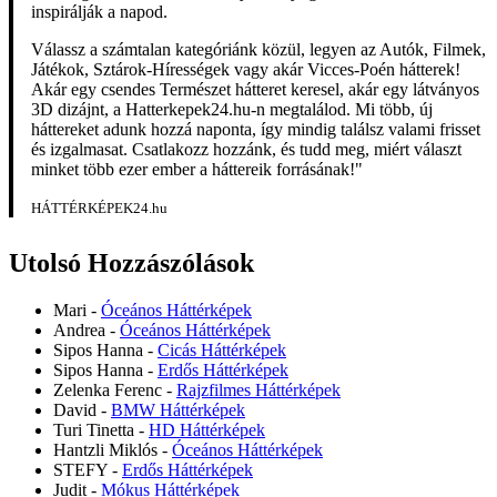
inspirálják a napod.
Válassz a számtalan kategóriánk közül, legyen az Autók, Filmek,
Játékok, Sztárok-Hírességek vagy akár Vicces-Poén hátterek!
Akár egy csendes Természet hátteret keresel, akár egy látványos
3D dizájnt, a Hatterkepek24.hu-n megtalálod. Mi több, új
háttereket adunk hozzá naponta, így mindig találsz valami frisset
és izgalmasat. Csatlakozz hozzánk, és tudd meg, miért választ
minket több ezer ember a háttereik forrásának!"
HÁTTÉRKÉPEK24.hu
Utolsó Hozzászólások
Mari
-
Óceános Háttérképek
Andrea
-
Óceános Háttérképek
Sipos Hanna
-
Cicás Háttérképek
Sipos Hanna
-
Erdős Háttérképek
Zelenka Ferenc
-
Rajzfilmes Háttérképek
David
-
BMW Háttérképek
Turi Tinetta
-
HD Háttérképek
Hantzli Miklós
-
Óceános Háttérképek
STEFY
-
Erdős Háttérképek
Judit
-
Mókus Háttérképek