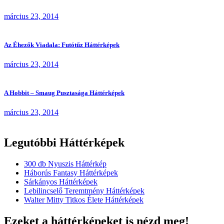
március 23, 2014
Az Éhezők Viadala: Futótűz Háttérképek
március 23, 2014
A Hobbit – Smaug Pusztasága Háttérképek
március 23, 2014
Legutóbbi Háttérképek
300 db Nyuszis Háttérkép
Háborús Fantasy Háttérképek
Sárkányos Háttérképek
Lebilincselő Teremtmény Háttérképek
Walter Mitty Titkos Élete Háttérképek
Ezeket a háttérképeket is nézd meg!