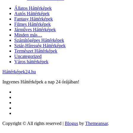
Állatos Háttérképek
Autós Háttérképek
Fantasy Háttérképek
Filmes Háttérképek
Járműves Háttérképek
Minden más…
Számítógépes Háttérképek
Sztár-Híresség Háttérképek
Természet Háttérképek
Uncategorized
Város háttérképek
Háttérképek24.hu
Ingyenes Háttérképek a nap 24 órájában!
Copyright © All rights reserved
|
Blogus
by
Themeansar
.