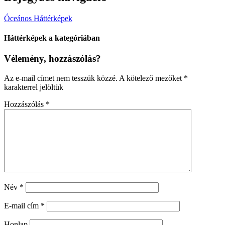
Óceános Háttérképek
Háttérképek a kategóriában
Vélemény, hozzászólás?
Az e-mail címet nem tesszük közzé.
A kötelező mezőket
*
karakterrel jelöltük
Hozzászólás
*
Név
*
E-mail cím
*
Honlap