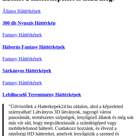
Állatos Háttérképek
300 db Nyuszis Háttérkép
Fantasy Háttérképek
Háborús Fantasy Háttérképek
Fantasy Háttérképek
Sárkányos Háttérképek
Fantasy Háttérképek
Lebilincselő Teremtmény Háttérképek
"Üdvözöllek a Hatterkepek24.hu oldalon, ahol a képzeleted
szárnyalhat! Látványos 3D látványok, ragyogó városi
panorámák, természetes szépségek, lenyűgöző állatok és még sok
más vár rád, hogy megváltoztassák a számítógéped vagy
mobiltelefonod hátterét. Csatlakozz hozzánk, és élvezd a
minőségi HD háttereket, amelyek lenyűgözik a szemed és