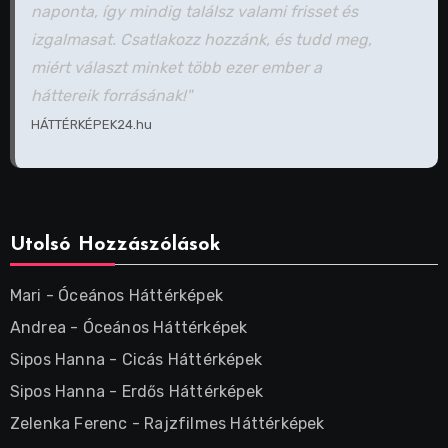
naponta, így mindig találsz valami frisset és
izgalmasat. Csatlakozz hozzánk, és tudd meg,
miért választ minket több ezer ember a
háttereik forrásának!"
HÁTTÉRKÉPEK24.hu
Utolsó Hozzászólások
Mari
-
Óceános Háttérképek
Andrea
-
Óceános Háttérképek
Sipos Hanna
-
Cicás Háttérképek
Sipos Hanna
-
Erdős Háttérképek
Zelenka Ferenc
-
Rajzfilmes Háttérképek