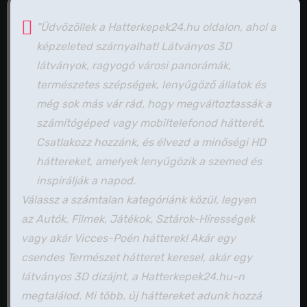
"Üdvözöllek a Hatterkepek24.hu oldalon, ahol a
képzeleted szárnyalhat! Látványos 3D
látványok, ragyogó városi panorámák,
természetes szépségek, lenyűgöző állatok és
még sok más vár rád, hogy megváltoztassák a
számítógéped vagy mobiltelefonod hátterét.
Csatlakozz hozzánk, és élvezd a minőségi HD
háttereket, amelyek lenyűgözik a szemed és
inspirálják a napod.
Válassz a számtalan kategóriánk közül, legyen
az Autók, Filmek, Játékok, Sztárok-Hírességek
vagy akár Vicces-Poén hátterek! Akár egy
csendes Természet hátteret keresel, akár egy
látványos 3D dizájnt, a Hatterkepek24.hu-n
megtalálod. Mi több, új háttereket adunk hozzá