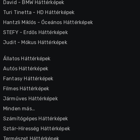
David
-
BMW Háttérképek
Turi Tinetta
-
HD Háttérképek
Hantzli Miklós
-
Óceános Háttérképek
STEFY
-
Erdős Háttérképek
Judit
-
Mókus Háttérképek
Állatos Háttérképek
Autós Háttérképek
Fantasy Háttérképek
Filmes Háttérképek
Járműves Háttérképek
Minden más…
Számítógépes Háttérképek
Sztár-Híresség Háttérképek
Természet Háttérképek