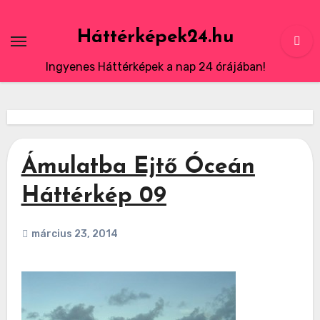
Skip
to
Háttérképek24.hu
content
Ingyenes Háttérképek a nap 24 órájában!
Ámulatba Ejtő Óceán
Háttérkép 09
március 23, 2014