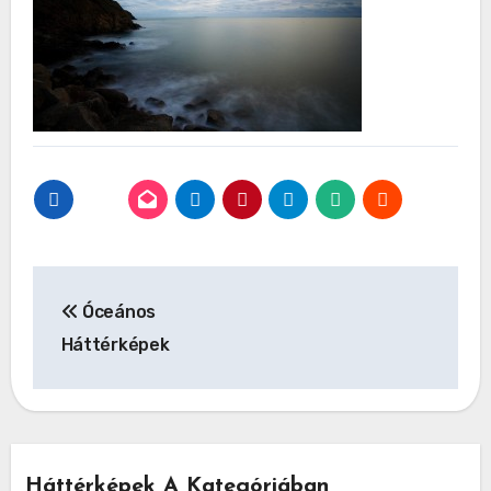
Bejegyzés
Óceános
navigáció
Háttérképek
Háttérképek A Kategóriában