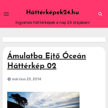
Skip
to
Háttérképek24.hu
content
Ingyenes Háttérképek a nap 24 órájában!
Ámulatba Ejtő Óceán
Háttérkép 02
március 23, 2014