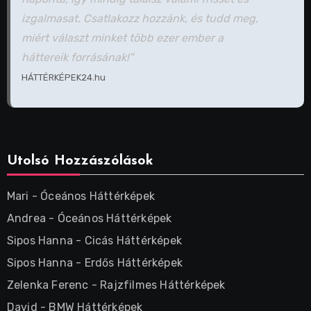
izgalmasat. Csatlakozz hozzánk, és tudd meg,
miért választ minket több ezer ember a
háttereik forrásának!"
HÁTTÉRKÉPEK24.hu
Utolsó Hozzászólások
Mari
-
Óceános Háttérképek
Andrea
-
Óceános Háttérképek
Sipos Hanna
-
Cicás Háttérképek
Sipos Hanna
-
Erdős Háttérképek
Zelenka Ferenc
-
Rajzfilmes Háttérképek
David
-
BMW Háttérképek