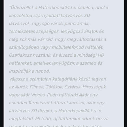
"Üdvözöllek a Hatterkepek24.hu oldalon, ahol a
képzeleted szárnyalhat! Látványos 3D
látványok, ragyogó városi panorámák,
természetes szépségek, lenyűgöző állatok és
még sok más vár rád, hogy megváltoztassák a
számítógéped vagy mobiltelefonod hátterét.
Csatlakozz hozzánk, és élvezd a minőségi HD
háttereket, amelyek lenyűgözik a szemed és
inspirálják a napod.
Válassz a számtalan kategóriánk közül, legyen
az Autók, Filmek, Játékok, Sztárok-Hírességek
vagy akár Vicces-Poén hátterek! Akár egy
csendes Természet hátteret keresel, akár egy
látványos 3D dizájnt, a Hatterkepek24.hu-n
megtalálod. Mi több, új háttereket adunk hozzá
naponta, így mindig találsz valami frisset és