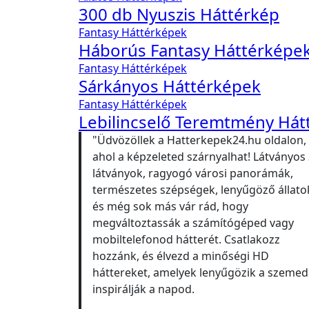
300 db Nyuszis Háttérkép
Fantasy Háttérképek
Háborús Fantasy Háttérképe
Fantasy Háttérképek
Sárkányos Háttérképek
Fantasy Háttérképek
Lebilincselő Teremtmény Hát
"Üdvözöllek a Hatterkepek24.hu oldalon,
ahol a képzeleted szárnyalhat! Látványos
látványok, ragyogó városi panorámák,
természetes szépségek, lenyűgöző állato
és még sok más vár rád, hogy
megváltoztassák a számítógéped vagy
mobiltelefonod hátterét. Csatlakozz
hozzánk, és élvezd a minőségi HD
háttereket, amelyek lenyűgözik a szemed
inspirálják a napod.