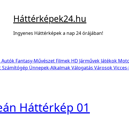
Háttérképek24.hu
Ingyenes Háttérképek a nap 24 órájában!
k
Autók
Fantasy-Művészet
Filmek
HD
Járművek
Játékok
Moto
t
Számítógép
Ünnepek-Alkalmak
Válogatás
Városok
Vicces
eán Háttérkép 01