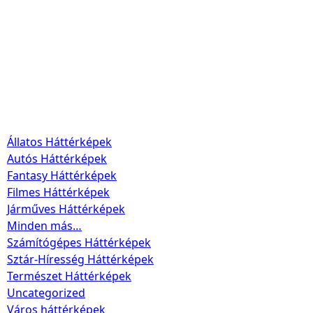
Állatos Háttérképek
Autós Háttérképek
Fantasy Háttérképek
Filmes Háttérképek
Járműves Háttérképek
Minden más…
Számítógépes Háttérképek
Sztár-Híresség Háttérképek
Természet Háttérképek
Uncategorized
Város háttérképek