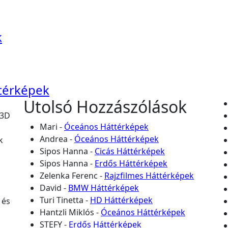
k
térképek
Utolsó Hozzászólások
 3D
Mari
-
Óceános Háttérképek
Andrea
-
Óceános Háttérképek
k
Sipos Hanna
-
Cicás Háttérképek
Sipos Hanna
-
Erdős Háttérképek
Zelenka Ferenc
-
Rajzfilmes Háttérképek
David
-
BMW Háttérképek
Turi Tinetta
-
HD Háttérképek
 és
Hantzli Miklós
-
Óceános Háttérképek
STEFY
-
Erdős Háttérképek