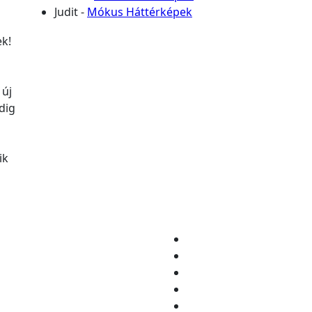
Judit
-
Mókus Háttérképek
ek!
 új
dig
ik