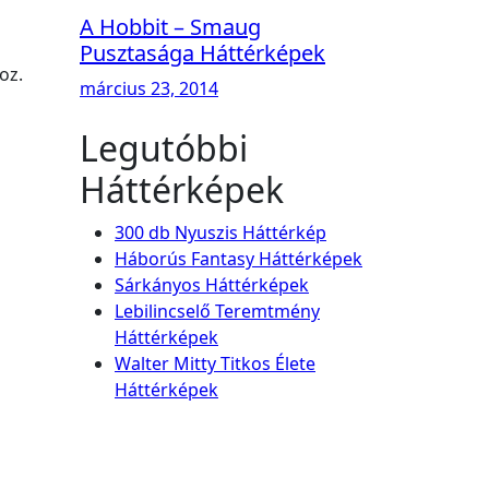
A Hobbit – Smaug
Pusztasága Háttérképek
oz.
március 23, 2014
Legutóbbi
Háttérképek
300 db Nyuszis Háttérkép
Háborús Fantasy Háttérképek
Sárkányos Háttérképek
Lebilincselő Teremtmény
Háttérképek
Walter Mitty Titkos Élete
Háttérképek