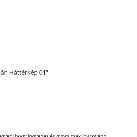
eán Háttérkép 01”
gyedi hogy ingyenes és gyors csak így tovább