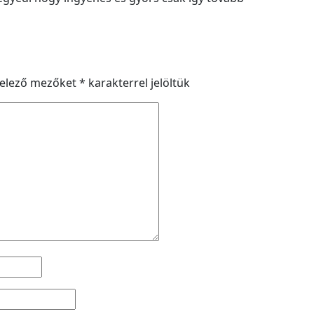
telező mezőket
*
karakterrel jelöltük