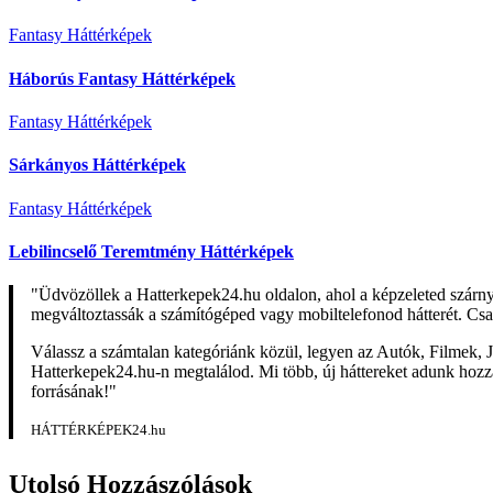
Fantasy Háttérképek
Háborús Fantasy Háttérképek
Fantasy Háttérképek
Sárkányos Háttérképek
Fantasy Háttérképek
Lebilincselő Teremtmény Háttérképek
"Üdvözöllek a Hatterkepek24.hu oldalon, ahol a képzeleted szárn
megváltoztassák a számítógéped vagy mobiltelefonod hátterét. Csa
Válassz a számtalan kategóriánk közül, legyen az Autók, Filmek, J
Hatterkepek24.hu-n megtalálod. Mi több, új háttereket adunk hozzá 
forrásának!"
HÁTTÉRKÉPEK24.hu
Utolsó Hozzászólások