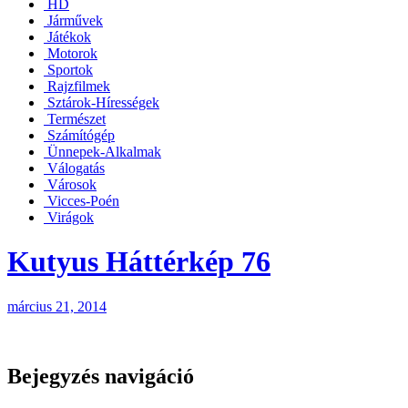
HD
Járművek
Játékok
Motorok
Sportok
Rajzfilmek
Sztárok-Hírességek
Természet
Számítógép
Ünnepek-Alkalmak
Válogatás
Városok
Vicces-Poén
Virágok
Kutyus Háttérkép 76
március 21, 2014
Bejegyzés navigáció