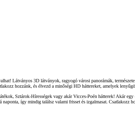
yalhat! Látványos 3D látványok, ragyogó városi panorámák, természete
tlakozz hozzánk, és élvezd a minőségi HD háttereket, amelyek lenyűgöz
átékok, Sztárok-Hírességek vagy akár Vicces-Poén hátterek! Akár egy c
naponta, így mindig találsz valami frisset és izgalmasat. Csatlakozz h