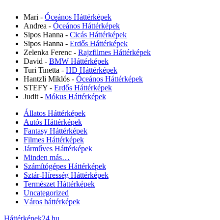
Mari
-
Óceános Háttérképek
Andrea
-
Óceános Háttérképek
Sipos Hanna
-
Cicás Háttérképek
Sipos Hanna
-
Erdős Háttérképek
Zelenka Ferenc
-
Rajzfilmes Háttérképek
David
-
BMW Háttérképek
Turi Tinetta
-
HD Háttérképek
Hantzli Miklós
-
Óceános Háttérképek
STEFY
-
Erdős Háttérképek
Judit
-
Mókus Háttérképek
Állatos Háttérképek
Autós Háttérképek
Fantasy Háttérképek
Filmes Háttérképek
Járműves Háttérképek
Minden más…
Számítógépes Háttérképek
Sztár-Híresség Háttérképek
Természet Háttérképek
Uncategorized
Város háttérképek
Háttérképek24.hu