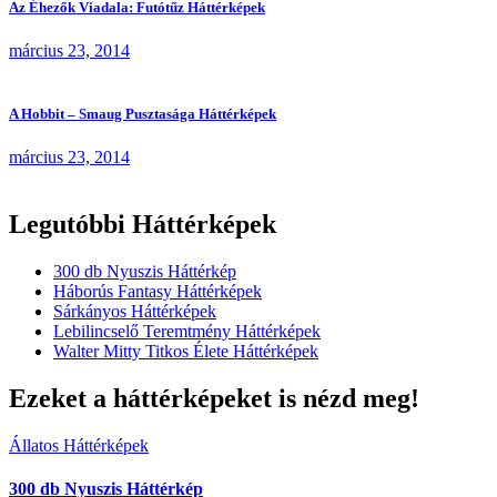
Az Éhezők Viadala: Futótűz Háttérképek
március 23, 2014
A Hobbit – Smaug Pusztasága Háttérképek
március 23, 2014
Legutóbbi Háttérképek
300 db Nyuszis Háttérkép
Háborús Fantasy Háttérképek
Sárkányos Háttérképek
Lebilincselő Teremtmény Háttérképek
Walter Mitty Titkos Élete Háttérképek
Ezeket a háttérképeket is nézd meg!
Állatos Háttérképek
300 db Nyuszis Háttérkép