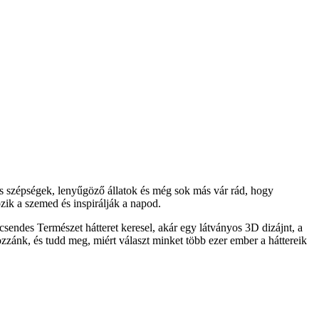
s szépségek, lenyűgöző állatok és még sok más vár rád, hogy
ik a szemed és inspirálják a napod.
sendes Természet hátteret keresel, akár egy látványos 3D dizájnt, a
ozzánk, és tudd meg, miért választ minket több ezer ember a háttereik