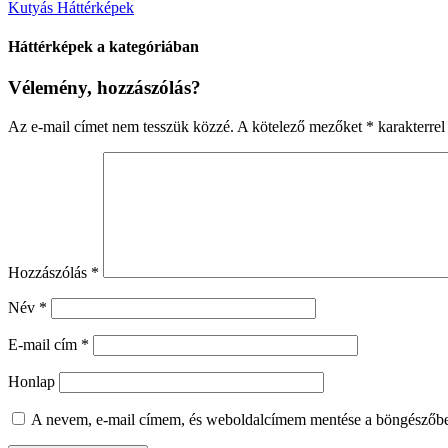
Kutyás Háttérképek
Háttérképek a kategóriában
Vélemény, hozzászólás?
Az e-mail címet nem tesszük közzé.
A kötelező mezőket
*
karakterrel 
Hozzászólás
*
Név
*
E-mail cím
*
Honlap
A nevem, e-mail címem, és weboldalcímem mentése a böngészőb