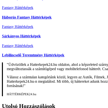
Fantasy Háttérképek
Háborús Fantasy Háttérképek
Fantasy Háttérképek
Sárkányos Háttérképek
Fantasy Háttérképek
Lebilincselő Teremtmény Háttérképek
"Üdvözöllek a Hatterkepek24.hu oldalon, ahol a képzeleted szárn
megváltoztassák a számítógéped vagy mobiltelefonod hátterét. Csa
Válassz a számtalan kategóriánk közül, legyen az Autók, Filmek, J
Hatterkepek24.hu-n megtalálod. Mi több, új háttereket adunk hozzá 
forrásának!"
HÁTTÉRKÉPEK24.hu
Utolsó Hozzászólások