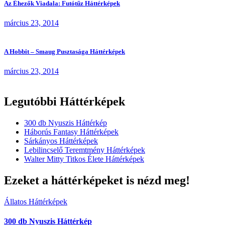
Az Éhezők Viadala: Futótűz Háttérképek
március 23, 2014
A Hobbit – Smaug Pusztasága Háttérképek
március 23, 2014
Legutóbbi Háttérképek
300 db Nyuszis Háttérkép
Háborús Fantasy Háttérképek
Sárkányos Háttérképek
Lebilincselő Teremtmény Háttérképek
Walter Mitty Titkos Élete Háttérképek
Ezeket a háttérképeket is nézd meg!
Állatos Háttérképek
300 db Nyuszis Háttérkép