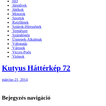
HD
Járművek
Játékok
Motorok
Sportok
Rajzfilmek
Sztárok-Hírességek
Természet
Számítógép
Ünnepek-Alkalmak
Válogatás
Városok
Vicces-Poén
Virágok
Kutyus Háttérkép 72
március 21, 2014
Bejegyzés navigáció