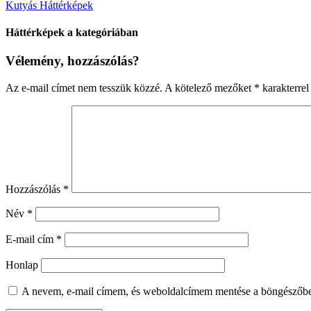
Kutyás Háttérképek
Háttérképek a kategóriában
Vélemény, hozzászólás?
Az e-mail címet nem tesszük közzé.
A kötelező mezőket
*
karakterrel 
Hozzászólás
*
Név
*
E-mail cím
*
Honlap
A nevem, e-mail címem, és weboldalcímem mentése a böngészőb