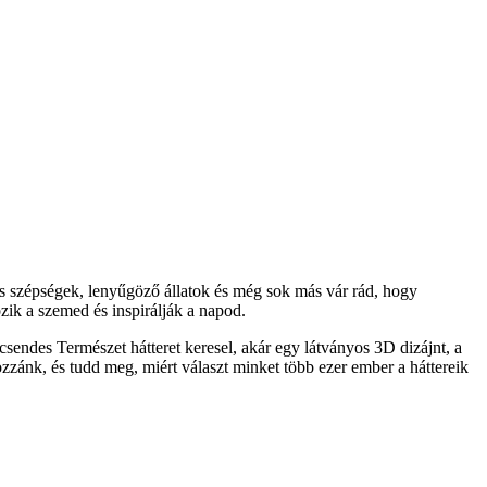
s szépségek, lenyűgöző állatok és még sok más vár rád, hogy
ik a szemed és inspirálják a napod.
sendes Természet hátteret keresel, akár egy látványos 3D dizájnt, a
ozzánk, és tudd meg, miért választ minket több ezer ember a háttereik