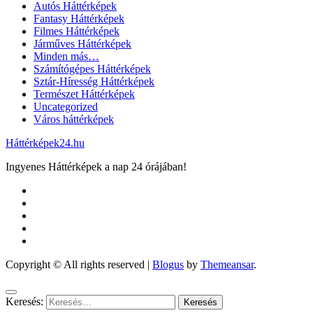
Autós Háttérképek
Fantasy Háttérképek
Filmes Háttérképek
Járműves Háttérképek
Minden más…
Számítógépes Háttérképek
Sztár-Híresség Háttérképek
Természet Háttérképek
Uncategorized
Város háttérképek
Háttérképek24.hu
Ingyenes Háttérképek a nap 24 órájában!
Copyright © All rights reserved
|
Blogus
by
Themeansar
.
Keresés: