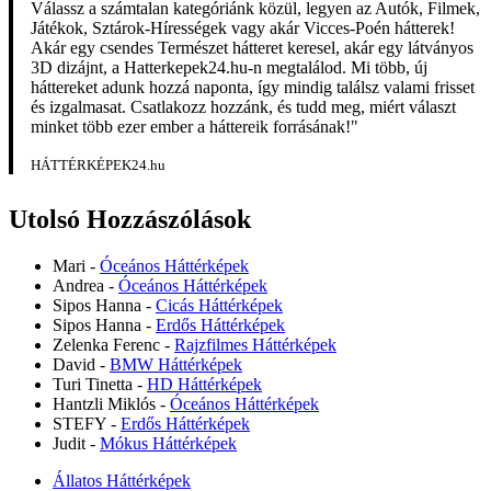
Válassz a számtalan kategóriánk közül, legyen az Autók, Filmek,
Játékok, Sztárok-Hírességek vagy akár Vicces-Poén hátterek!
Akár egy csendes Természet hátteret keresel, akár egy látványos
3D dizájnt, a Hatterkepek24.hu-n megtalálod. Mi több, új
háttereket adunk hozzá naponta, így mindig találsz valami frisset
és izgalmasat. Csatlakozz hozzánk, és tudd meg, miért választ
minket több ezer ember a háttereik forrásának!"
HÁTTÉRKÉPEK24.hu
Utolsó Hozzászólások
Mari
-
Óceános Háttérképek
Andrea
-
Óceános Háttérképek
Sipos Hanna
-
Cicás Háttérképek
Sipos Hanna
-
Erdős Háttérképek
Zelenka Ferenc
-
Rajzfilmes Háttérképek
David
-
BMW Háttérképek
Turi Tinetta
-
HD Háttérképek
Hantzli Miklós
-
Óceános Háttérképek
STEFY
-
Erdős Háttérképek
Judit
-
Mókus Háttérképek
Állatos Háttérképek