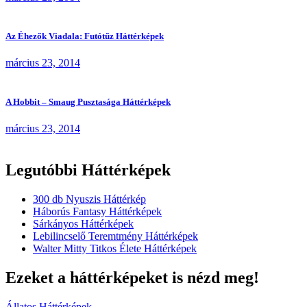
Az Éhezők Viadala: Futótűz Háttérképek
március 23, 2014
A Hobbit – Smaug Pusztasága Háttérképek
március 23, 2014
Legutóbbi Háttérképek
300 db Nyuszis Háttérkép
Háborús Fantasy Háttérképek
Sárkányos Háttérképek
Lebilincselő Teremtmény Háttérképek
Walter Mitty Titkos Élete Háttérképek
Ezeket a háttérképeket is nézd meg!
Állatos Háttérképek