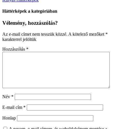
Háttérképek a kategóriában
Vélemény, hozzászólás?
Az e-mail címet nem tesszük közzé.
A kötelező mezőket
*
karakterrel jelöltük
Hozzászólás
*
Név
*
E-mail cím
*
Honlap
A nevem, e-mail címem, és weboldalcímem mentése a