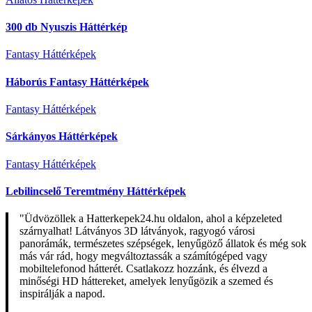
300 db Nyuszis Háttérkép
Fantasy Háttérképek
Háborús Fantasy Háttérképek
Fantasy Háttérképek
Sárkányos Háttérképek
Fantasy Háttérképek
Lebilincselő Teremtmény Háttérképek
"Üdvözöllek a Hatterkepek24.hu oldalon, ahol a képzeleted
szárnyalhat! Látványos 3D látványok, ragyogó városi
panorámák, természetes szépségek, lenyűgöző állatok és még sok
más vár rád, hogy megváltoztassák a számítógéped vagy
mobiltelefonod hátterét. Csatlakozz hozzánk, és élvezd a
minőségi HD háttereket, amelyek lenyűgözik a szemed és
inspirálják a napod.