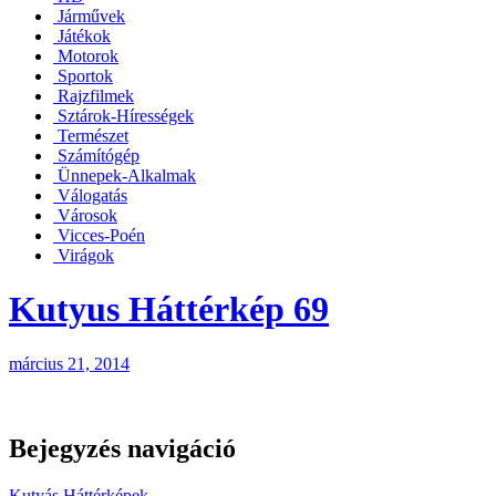
Járművek
Játékok
Motorok
Sportok
Rajzfilmek
Sztárok-Hírességek
Természet
Számítógép
Ünnepek-Alkalmak
Válogatás
Városok
Vicces-Poén
Virágok
Kutyus Háttérkép 69
március 21, 2014
Bejegyzés navigáció
Kutyás Háttérképek