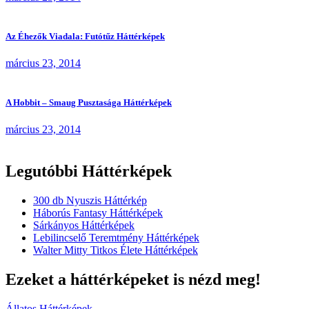
Az Éhezők Viadala: Futótűz Háttérképek
március 23, 2014
A Hobbit – Smaug Pusztasága Háttérképek
március 23, 2014
Legutóbbi Háttérképek
300 db Nyuszis Háttérkép
Háborús Fantasy Háttérképek
Sárkányos Háttérképek
Lebilincselő Teremtmény Háttérképek
Walter Mitty Titkos Élete Háttérképek
Ezeket a háttérképeket is nézd meg!
Állatos Háttérképek