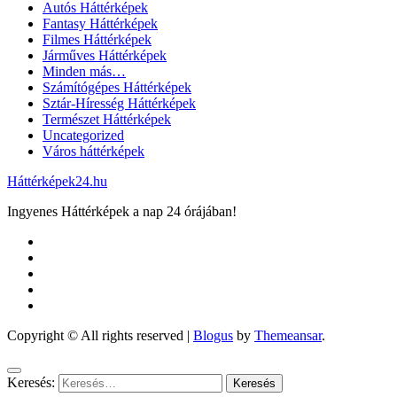
Autós Háttérképek
Fantasy Háttérképek
Filmes Háttérképek
Járműves Háttérképek
Minden más…
Számítógépes Háttérképek
Sztár-Híresség Háttérképek
Természet Háttérképek
Uncategorized
Város háttérképek
Háttérképek24.hu
Ingyenes Háttérképek a nap 24 órájában!
Copyright © All rights reserved
|
Blogus
by
Themeansar
.
Keresés: