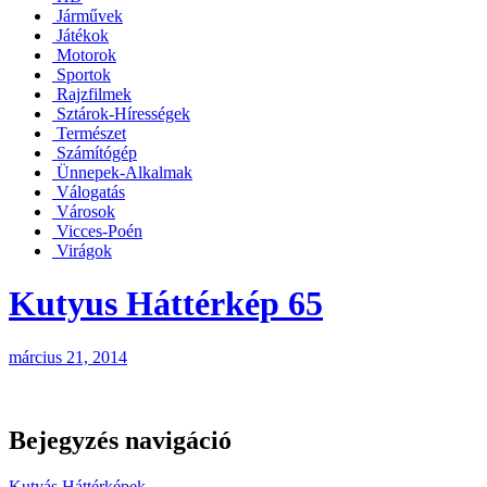
Járművek
Játékok
Motorok
Sportok
Rajzfilmek
Sztárok-Hírességek
Természet
Számítógép
Ünnepek-Alkalmak
Válogatás
Városok
Vicces-Poén
Virágok
Kutyus Háttérkép 65
március 21, 2014
Bejegyzés navigáció
Kutyás Háttérképek