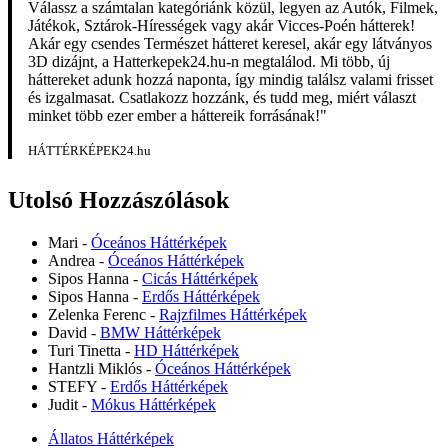
Válassz a számtalan kategóriánk közül, legyen az Autók, Filmek,
Játékok, Sztárok-Hírességek vagy akár Vicces-Poén hátterek!
Akár egy csendes Természet hátteret keresel, akár egy látványos
3D dizájnt, a Hatterkepek24.hu-n megtalálod. Mi több, új
háttereket adunk hozzá naponta, így mindig találsz valami frisset
és izgalmasat. Csatlakozz hozzánk, és tudd meg, miért választ
minket több ezer ember a háttereik forrásának!"
HÁTTÉRKÉPEK24.hu
Utolsó Hozzászólások
Mari
-
Óceános Háttérképek
Andrea
-
Óceános Háttérképek
Sipos Hanna
-
Cicás Háttérképek
Sipos Hanna
-
Erdős Háttérképek
Zelenka Ferenc
-
Rajzfilmes Háttérképek
David
-
BMW Háttérképek
Turi Tinetta
-
HD Háttérképek
Hantzli Miklós
-
Óceános Háttérképek
STEFY
-
Erdős Háttérképek
Judit
-
Mókus Háttérképek
Állatos Háttérképek