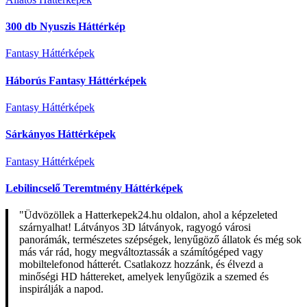
300 db Nyuszis Háttérkép
Fantasy Háttérképek
Háborús Fantasy Háttérképek
Fantasy Háttérképek
Sárkányos Háttérképek
Fantasy Háttérképek
Lebilincselő Teremtmény Háttérképek
"Üdvözöllek a Hatterkepek24.hu oldalon, ahol a képzeleted
szárnyalhat! Látványos 3D látványok, ragyogó városi
panorámák, természetes szépségek, lenyűgöző állatok és még sok
más vár rád, hogy megváltoztassák a számítógéped vagy
mobiltelefonod hátterét. Csatlakozz hozzánk, és élvezd a
minőségi HD háttereket, amelyek lenyűgözik a szemed és
inspirálják a napod.