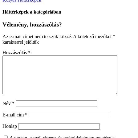
Háttérképek a kategóriában
Vélemény, hozzászólás?
Az e-mail címet nem tesszük közzé.
A kötelező mezőket
*
karakterrel jelöltük
Hozzászólás
*
Név
*
E-mail cím
*
Honlap
A nevem, e-mail címem, és weboldalcímem mentése a