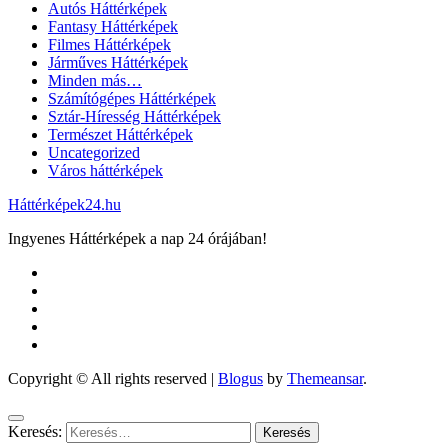
Autós Háttérképek
Fantasy Háttérképek
Filmes Háttérképek
Járműves Háttérképek
Minden más…
Számítógépes Háttérképek
Sztár-Híresség Háttérképek
Természet Háttérképek
Uncategorized
Város háttérképek
Háttérképek24.hu
Ingyenes Háttérképek a nap 24 órájában!
Copyright © All rights reserved
|
Blogus
by
Themeansar
.
Keresés: