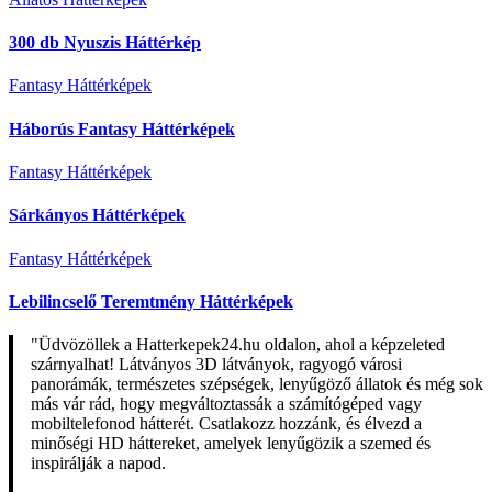
300 db Nyuszis Háttérkép
Fantasy Háttérképek
Háborús Fantasy Háttérképek
Fantasy Háttérképek
Sárkányos Háttérképek
Fantasy Háttérképek
Lebilincselő Teremtmény Háttérképek
"Üdvözöllek a Hatterkepek24.hu oldalon, ahol a képzeleted
szárnyalhat! Látványos 3D látványok, ragyogó városi
panorámák, természetes szépségek, lenyűgöző állatok és még sok
más vár rád, hogy megváltoztassák a számítógéped vagy
mobiltelefonod hátterét. Csatlakozz hozzánk, és élvezd a
minőségi HD háttereket, amelyek lenyűgözik a szemed és
inspirálják a napod.