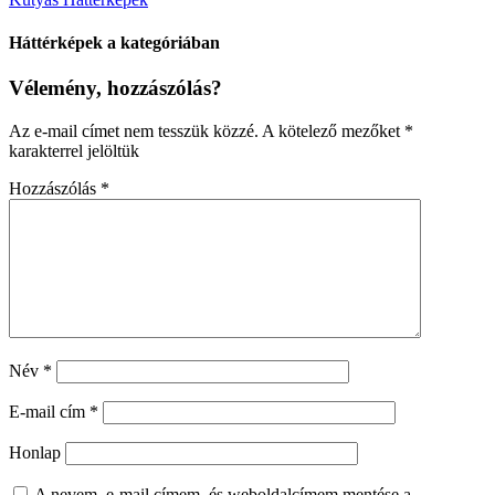
Háttérképek a kategóriában
Vélemény, hozzászólás?
Az e-mail címet nem tesszük közzé.
A kötelező mezőket
*
karakterrel jelöltük
Hozzászólás
*
Név
*
E-mail cím
*
Honlap
A nevem, e-mail címem, és weboldalcímem mentése a