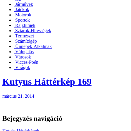
Járművek
Játékok
Motorok
Sportok
Rajzfilmek
Sztárok-Hírességek
Természet
Számítógép
Ünnepek-Alkalmak
Válogatás
Városok
Vicces-Poén
Virágok
Kutyus Háttérkép 169
március 21, 2014
Bejegyzés navigáció
Kutyás Háttérképek