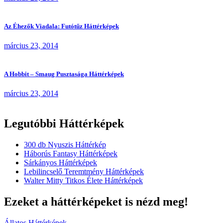
Az Éhezők Viadala: Futótűz Háttérképek
március 23, 2014
A Hobbit – Smaug Pusztasága Háttérképek
március 23, 2014
Legutóbbi Háttérképek
300 db Nyuszis Háttérkép
Háborús Fantasy Háttérképek
Sárkányos Háttérképek
Lebilincselő Teremtmény Háttérképek
Walter Mitty Titkos Élete Háttérképek
Ezeket a háttérképeket is nézd meg!
Állatos Háttérképek