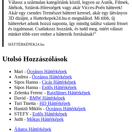
Válassz a számtalan kategóriánk közül, legyen az Autók, Filmek,
Játékok, Sztárok-Hírességek vagy akár Vicces-Poén hátterek!
Akár egy csendes Természet hátteret keresel, akár egy látványos
3D dizájnt, a Hatterkepek24.hu-n megtalálod. Mi több, új
háttereket adunk hozzá naponta, így mindig találsz valami frisset
és izgalmasat. Csatlakozz hozzánk, és tudd meg, miért választ
minket több ezer ember a háttereik forrásának!"
HÁTTÉRKÉPEK24.hu
Utolsó Hozzászólások
Mari
-
Óceános Háttérképek
Andrea
-
Óceános Háttérképek
Sipos Hanna
-
Cicás Háttérképek
Sipos Hanna
-
Erdős Háttérképek
Zelenka Ferenc
-
Rajzfilmes Háttérképek
David
-
BMW Háttérképek
Turi Tinetta
-
HD Háttérképek
Hantzli Miklós
-
Óceános Háttérképek
STEFY
-
Erdős Háttérképek
Judit
-
Mókus Háttérképek
Állatos Háttérképek