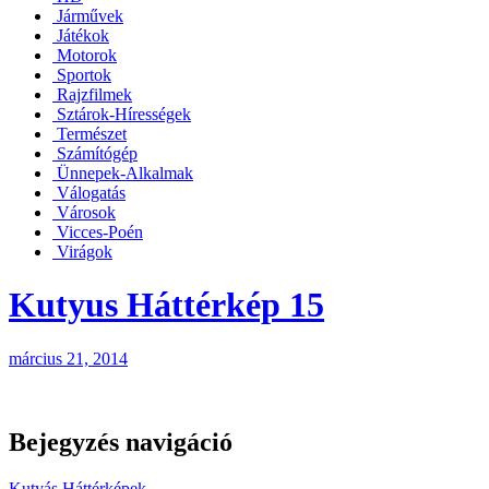
Járművek
Játékok
Motorok
Sportok
Rajzfilmek
Sztárok-Hírességek
Természet
Számítógép
Ünnepek-Alkalmak
Válogatás
Városok
Vicces-Poén
Virágok
Kutyus Háttérkép 15
március 21, 2014
Bejegyzés navigáció
Kutyás Háttérképek