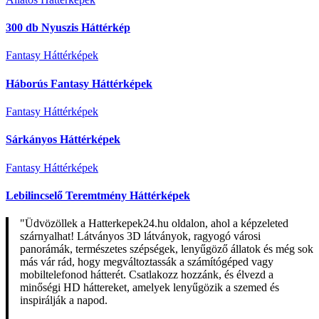
300 db Nyuszis Háttérkép
Fantasy Háttérképek
Háborús Fantasy Háttérképek
Fantasy Háttérképek
Sárkányos Háttérképek
Fantasy Háttérképek
Lebilincselő Teremtmény Háttérképek
"Üdvözöllek a Hatterkepek24.hu oldalon, ahol a képzeleted
szárnyalhat! Látványos 3D látványok, ragyogó városi
panorámák, természetes szépségek, lenyűgöző állatok és még sok
más vár rád, hogy megváltoztassák a számítógéped vagy
mobiltelefonod hátterét. Csatlakozz hozzánk, és élvezd a
minőségi HD háttereket, amelyek lenyűgözik a szemed és
inspirálják a napod.