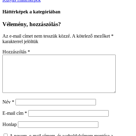
Háttérképek a kategóriában
Vélemény, hozzászólás?
Az e-mail címet nem tesszük közzé.
A kötelező mezőket
*
karakterrel jelöltük
Hozzászólás
*
Név
*
E-mail cím
*
Honlap
A nevem, e-mail címem, és weboldalcímem mentése a