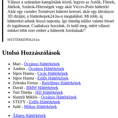
Válassz a számtalan kategóriánk közül, legyen az Autók, Filmek,
Játékok, Sztárok-Hírességek vagy akár Vicces-Poén hátterek!
Akár egy csendes Természet hátteret keresel, akár egy látványos
3D dizájnt, a Hatterkepek24.hu-n megtalálod. Mi több, új
háttereket adunk hozzá naponta, így mindig találsz valami frisset
és izgalmasat. Csatlakozz hozzánk, és tudd meg, miért választ
minket több ezer ember a háttereik forrásának!"
HÁTTÉRKÉPEK24.hu
Utolsó Hozzászólások
Mari
-
Óceános Háttérképek
Andrea
-
Óceános Háttérképek
Sipos Hanna
-
Cicás Háttérképek
Sipos Hanna
-
Erdős Háttérképek
Zelenka Ferenc
-
Rajzfilmes Háttérképek
David
-
BMW Háttérképek
Turi Tinetta
-
HD Háttérképek
Hantzli Miklós
-
Óceános Háttérképek
STEFY
-
Erdős Háttérképek
Judit
-
Mókus Háttérképek
Állatos Háttérképek