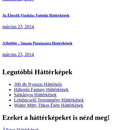
Az Éhezők Viadala: Futótűz Háttérképek
március 23, 2014
A Hobbit – Smaug Pusztasága Háttérképek
március 23, 2014
Legutóbbi Háttérképek
300 db Nyuszis Háttérkép
Háborús Fantasy Háttérképek
Sárkányos Háttérképek
Lebilincselő Teremtmény Háttérképek
Walter Mitty Titkos Élete Háttérképek
Ezeket a háttérképeket is nézd meg!
Állatos Háttérképek