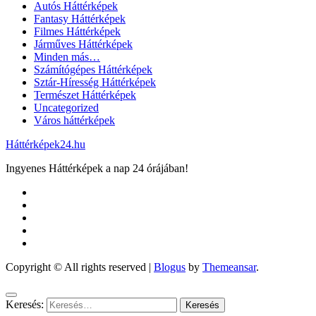
Autós Háttérképek
Fantasy Háttérképek
Filmes Háttérképek
Járműves Háttérképek
Minden más…
Számítógépes Háttérképek
Sztár-Híresség Háttérképek
Természet Háttérképek
Uncategorized
Város háttérképek
Háttérképek24.hu
Ingyenes Háttérképek a nap 24 órájában!
Copyright © All rights reserved
|
Blogus
by
Themeansar
.
Keresés: