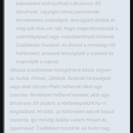
képzeleted szárnyalhat! Látványos 3D
látványok, ragyogó városi panorámák,
természetes szépségek, lenyűgöző állatok és
még sok más vár rád, hogy megváltoztassák a
számítógéped vagy mobiltelefonod hátterét.
Csatlakozz hozzánk, és élvezd a minőségi HD
háttereket, amelyek lenyűgözik a szemed és
inspirálják a napod.
Válassz a számtalan kategóriánk közül, legyen
az Autók, Filmek, Játékok, Sztárok-Hírességek
vagy akár Vicces-Poén hátterek! Akár egy
csendes Természet hátteret keresel, akár egy
látványos 3D dizájnt, a Hatterkepek24.hu-n
megtalálod. Mi több, új háttereket adunk hozzá
naponta, így mindig találsz valami frisset és
izgalmasat. Csatlakozz hozzánk, és tudd meg,