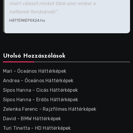
miért választ minket több ezer ember a
háttereik forrásának!"
HÁTTÉRKÉPEK24.hu
Utolsó Hozzászólások
Mari
-
Óceános Háttérképek
Andrea
-
Óceános Háttérképek
Sipos Hanna
-
Cicás Háttérképek
Sipos Hanna
-
Erdős Háttérképek
Zelenka Ferenc
-
Rajzfilmes Háttérképek
David
-
BMW Háttérképek
Turi Tinetta
-
HD Háttérképek