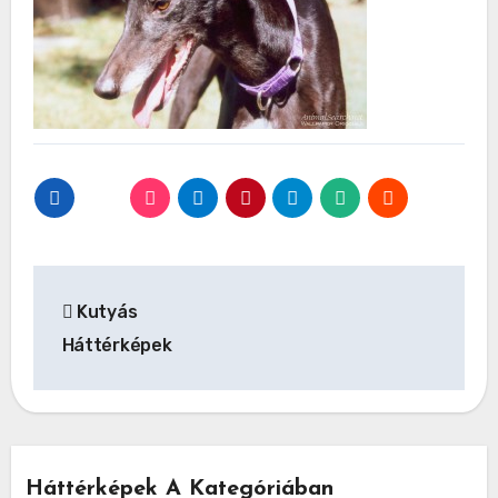
Bejegyzés
Kutyás
navigáció
Háttérképek
Háttérképek A Kategóriában