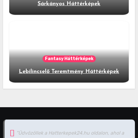
Sárkányos Háttérképek
Fantasy Háttérképek
Lebilincselő Teremtmény Háttérképek
"Üdvözöllek a Hatterkepek24.hu oldalon, ahol a