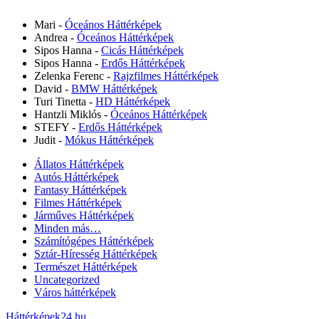
Mari
-
Óceános Háttérképek
Andrea
-
Óceános Háttérképek
Sipos Hanna
-
Cicás Háttérképek
Sipos Hanna
-
Erdős Háttérképek
Zelenka Ferenc
-
Rajzfilmes Háttérképek
David
-
BMW Háttérképek
Turi Tinetta
-
HD Háttérképek
Hantzli Miklós
-
Óceános Háttérképek
STEFY
-
Erdős Háttérképek
Judit
-
Mókus Háttérképek
Állatos Háttérképek
Autós Háttérképek
Fantasy Háttérképek
Filmes Háttérképek
Járműves Háttérképek
Minden más…
Számítógépes Háttérképek
Sztár-Híresség Háttérképek
Természet Háttérképek
Uncategorized
Város háttérképek
Háttérképek24.hu