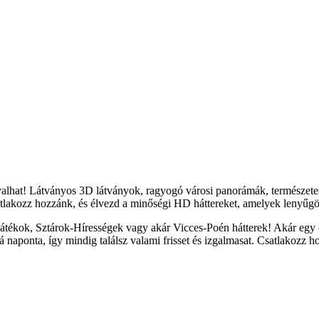
yalhat! Látványos 3D látványok, ragyogó városi panorámák, természete
tlakozz hozzánk, és élvezd a minőségi HD háttereket, amelyek lenyűgöz
átékok, Sztárok-Hírességek vagy akár Vicces-Poén hátterek! Akár egy c
naponta, így mindig találsz valami frisset és izgalmasat. Csatlakozz h