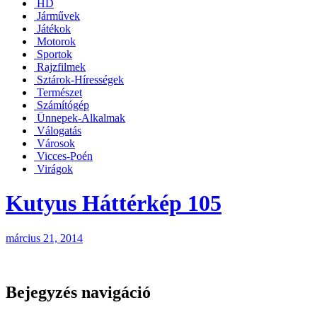
HD
Járművek
Játékok
Motorok
Sportok
Rajzfilmek
Sztárok-Hírességek
Természet
Számítógép
Ünnepek-Alkalmak
Válogatás
Városok
Vicces-Poén
Virágok
Kutyus Háttérkép 105
március 21, 2014
Bejegyzés navigáció