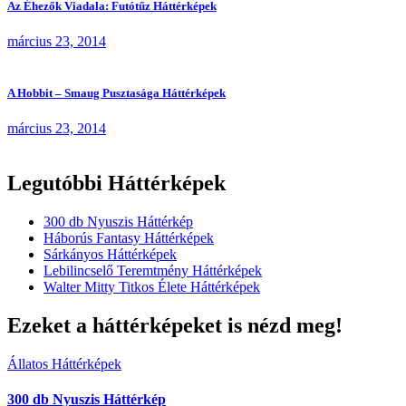
Az Éhezők Viadala: Futótűz Háttérképek
március 23, 2014
A Hobbit – Smaug Pusztasága Háttérképek
március 23, 2014
Legutóbbi Háttérképek
300 db Nyuszis Háttérkép
Háborús Fantasy Háttérképek
Sárkányos Háttérképek
Lebilincselő Teremtmény Háttérképek
Walter Mitty Titkos Élete Háttérképek
Ezeket a háttérképeket is nézd meg!
Állatos Háttérképek
300 db Nyuszis Háttérkép