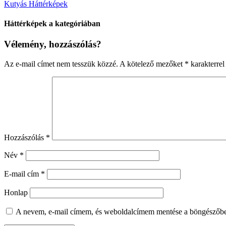
Kutyás Háttérképek
Háttérképek a kategóriában
Vélemény, hozzászólás?
Az e-mail címet nem tesszük közzé.
A kötelező mezőket
*
karakterrel 
Hozzászólás
*
Név
*
E-mail cím
*
Honlap
A nevem, e-mail címem, és weboldalcímem mentése a böngészőb