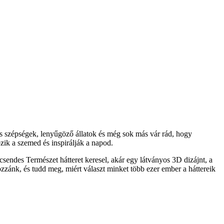
s szépségek, lenyűgöző állatok és még sok más vár rád, hogy
ik a szemed és inspirálják a napod.
sendes Természet hátteret keresel, akár egy látványos 3D dizájnt, a
ozzánk, és tudd meg, miért választ minket több ezer ember a háttereik