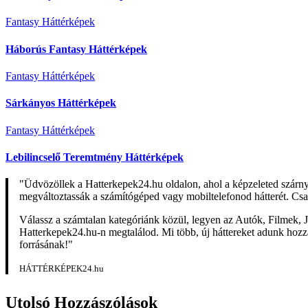
Fantasy Háttérképek
Háborús Fantasy Háttérképek
Fantasy Háttérképek
Sárkányos Háttérképek
Fantasy Háttérképek
Lebilincselő Teremtmény Háttérképek
"Üdvözöllek a Hatterkepek24.hu oldalon, ahol a képzeleted szárn
megváltoztassák a számítógéped vagy mobiltelefonod hátterét. Csa
Válassz a számtalan kategóriánk közül, legyen az Autók, Filmek, J
Hatterkepek24.hu-n megtalálod. Mi több, új háttereket adunk hozzá 
forrásának!"
HÁTTÉRKÉPEK24.hu
Utolsó Hozzászólások