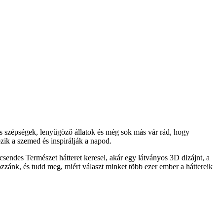
s szépségek, lenyűgöző állatok és még sok más vár rád, hogy
ik a szemed és inspirálják a napod.
sendes Természet hátteret keresel, akár egy látványos 3D dizájnt, a
ozzánk, és tudd meg, miért választ minket több ezer ember a háttereik