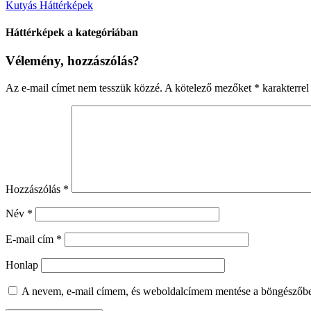
Kutyás Háttérképek
Háttérképek a kategóriában
Vélemény, hozzászólás?
Az e-mail címet nem tesszük közzé.
A kötelező mezőket
*
karakterrel 
Hozzászólás
*
Név
*
E-mail cím
*
Honlap
A nevem, e-mail címem, és weboldalcímem mentése a böngészőb