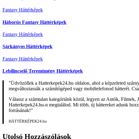
Fantasy Háttérképek
Háborús Fantasy Háttérképek
Fantasy Háttérképek
Sárkányos Háttérképek
Fantasy Háttérképek
Lebilincselő Teremtmény Háttérképek
"Üdvözöllek a Hatterkepek24.hu oldalon, ahol a képzeleted szárn
megváltoztassák a számítógéped vagy mobiltelefonod hátterét. Csa
Válassz a számtalan kategóriánk közül, legyen az Autók, Filmek, J
Hatterkepek24.hu-n megtalálod. Mi több, új háttereket adunk hozzá 
forrásának!"
HÁTTÉRKÉPEK24.hu
Utolsó Hozzászólások