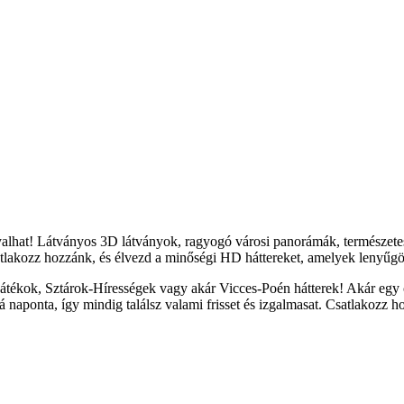
yalhat! Látványos 3D látványok, ragyogó városi panorámák, természete
tlakozz hozzánk, és élvezd a minőségi HD háttereket, amelyek lenyűgöz
átékok, Sztárok-Hírességek vagy akár Vicces-Poén hátterek! Akár egy c
naponta, így mindig találsz valami frisset és izgalmasat. Csatlakozz h