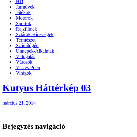
HD
Járművek
Játékok
Motorok
Sportok
Rajzfilmek
Sztárok-Hírességek
Természet
Számítógép
Ünnepek-Alkalmak
Válogatás
Városok
Vicces-Poén
Virágok
Kutyus Háttérkép 03
március 21, 2014
Bejegyzés navigáció