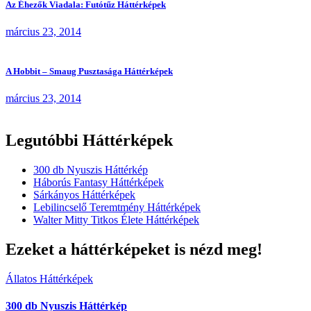
Az Éhezők Viadala: Futótűz Háttérképek
március 23, 2014
A Hobbit – Smaug Pusztasága Háttérképek
március 23, 2014
Legutóbbi Háttérképek
300 db Nyuszis Háttérkép
Háborús Fantasy Háttérképek
Sárkányos Háttérképek
Lebilincselő Teremtmény Háttérképek
Walter Mitty Titkos Élete Háttérképek
Ezeket a háttérképeket is nézd meg!
Állatos Háttérképek
300 db Nyuszis Háttérkép