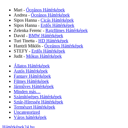
Mari
-
Óceános Háttérképek
Andrea
-
Óceános Háttérképek
Sipos Hanna
-
Cicás Háttérképek
Sipos Hanna
-
Erdős Háttérképek
Zelenka Ferenc
-
Rajzfilmes Háttérképek
David
-
BMW Háttérképek
Turi Tinetta
-
HD Háttérképek
Hantzli Miklós
-
Óceános Háttérképek
STEFY
-
Erdős Háttérképek
Judit
-
Mókus Háttérképek
Állatos Háttérképek
Autós Háttérképek
Fantasy Háttérképek
Filmes Háttérképek
Járműves Háttérképek
Minden más…
Számítógépes Háttérképek
Sztár-Híresség Háttérképek
Természet Háttérképek
Uncategorized
Város háttérképek
Háttérképek24.hu