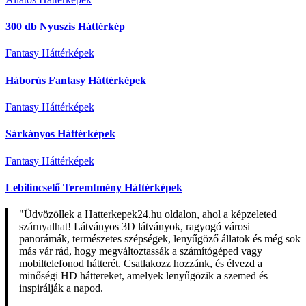
300 db Nyuszis Háttérkép
Fantasy Háttérképek
Háborús Fantasy Háttérképek
Fantasy Háttérképek
Sárkányos Háttérképek
Fantasy Háttérképek
Lebilincselő Teremtmény Háttérképek
"Üdvözöllek a Hatterkepek24.hu oldalon, ahol a képzeleted
szárnyalhat! Látványos 3D látványok, ragyogó városi
panorámák, természetes szépségek, lenyűgöző állatok és még sok
más vár rád, hogy megváltoztassák a számítógéped vagy
mobiltelefonod hátterét. Csatlakozz hozzánk, és élvezd a
minőségi HD háttereket, amelyek lenyűgözik a szemed és
inspirálják a napod.