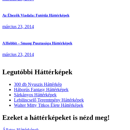
Az Éhezők Viadala: Futótűz Háttérképek
március 23, 2014
A Hobbit – Smaug Pusztasága Háttérképek
március 23, 2014
Legutóbbi Háttérképek
300 db Nyuszis Háttérkép
Háborús Fantasy Háttérképek
Sárkányos Háttérképek
Lebilincselő Teremtmény Háttérképek
Walter Mitty Titkos Élete Háttérképek
Ezeket a háttérképeket is nézd meg!
Állatos Háttérképek