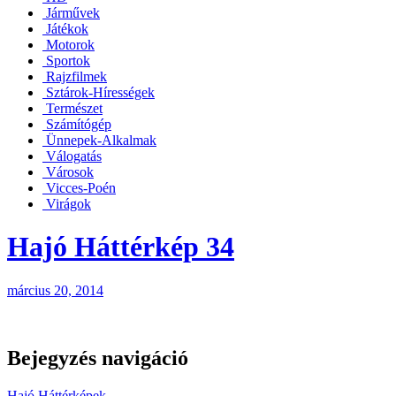
Járművek
Játékok
Motorok
Sportok
Rajzfilmek
Sztárok-Hírességek
Természet
Számítógép
Ünnepek-Alkalmak
Válogatás
Városok
Vicces-Poén
Virágok
Hajó Háttérkép 34
március 20, 2014
Bejegyzés navigáció
Hajó Háttérképek