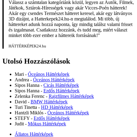
Válassz a számtalan kategóriánk közül, legyen az Autók, Filmek,
Játékok, Sztárok-Hírességek vagy akár Vicces-Poén hátterek!
Akár egy csendes Természet hátteret keresel, akár egy látványos
3D dizájnt, a Hatterkepek24.hu-n megtalálod. Mi több, új
háttereket adunk hozzá naponta, így mindig találsz valami frisset
és izgalmasat. Csatlakozz hozzánk, és tudd meg, miért választ
minket több ezer ember a háttereik forrásának!"
HÁTTÉRKÉPEK24.hu
Utolsó Hozzászólások
Mari
-
Óceános Háttérképek
Andrea
-
Óceános Háttérképek
Sipos Hanna
-
Cicás Háttérképek
Sipos Hanna
-
Erdős Háttérképek
Zelenka Ferenc
-
Rajzfilmes Háttérképek
David
-
BMW Háttérképek
Turi Tinetta
-
HD Háttérképek
Hantzli Miklós
-
Óceános Háttérképek
STEFY
-
Erdős Háttérképek
Judit
-
Mókus Háttérképek
Állatos Háttérképek