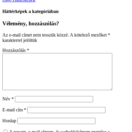
Háttérképek a kategóriában
Vélemény, hozzászólás?
Az e-mail címet nem tesszük közzé.
A kötelező mezőket
*
karakterrel jelöltük
Hozzászólás
*
Név
*
E-mail cím
*
Honlap
A nevem, e-mail címem, és weboldalcímem mentése a