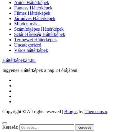
Autós Háttérképek
Fantasy Háttérképek
Filmes Háttérképek
Járműves Háttérképek
Minden más…
Számítógépes Háttérképek
Sztár-Híresség Háttérképek
Természet Háttérképek
Uncategorized
Város háttérképek
Háttérképek24.hu
Ingyenes Háttérképek a nap 24 órájában!
Copyright © All rights reserved
|
Blogus
by
Themeansar
.
Keresés: