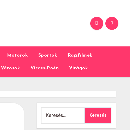
Motorok
Sportok
Rajzfilmek
Városok
Vicces-Poén
Virágok
Keresés: