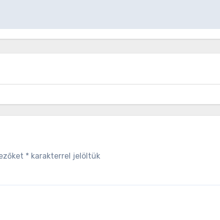
mezőket
*
karakterrel jelöltük