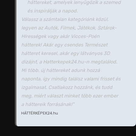
háttereket, amelyek lenyűgözik a szemed
és inspirálják a napod.
Válassz a számtalan kategóriánk közül,
legyen az Autók, Filmek, Játékok, Sztárok-
Hírességek vagy akár Vicces-Poén
hátterek! Akár egy csendes Természet
hátteret keresel, akár egy látványos 3D
dizájnt, a Hatterkepek24.hu-n megtalálod.
Mi több, új háttereket adunk hozzá
naponta, így mindig találsz valami frisset és
izgalmasat. Csatlakozz hozzánk, és tudd
meg, miért választ minket több ezer ember
a háttereik forrásának!"
HÁTTÉRKÉPEK24.hu