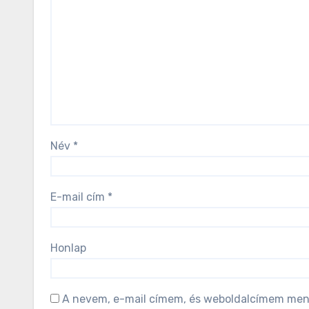
Név
*
E-mail cím
*
Honlap
A nevem, e-mail címem, és weboldalcímem men