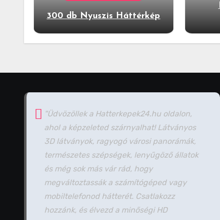
300 db Nyuszis Háttérkép
"Üdvözöllek a Hatterkepek24.hu oldalon,
ahol a képzeleted szárnyalhat! Látványos
3D látványok, ragyogó városi panorámák,
természetes szépségek, lenyűgöző állatok
és még sok más vár rád, hogy
megváltoztassák a számítógéped vagy
mobiltelefonod hátterét. Csatlakozz
hozzánk, és élvezd a minőségi HD