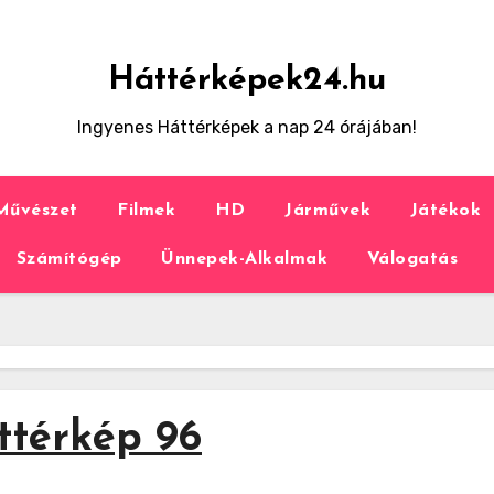
Háttérképek24.hu
Ingyenes Háttérképek a nap 24 órájában!
Művészet
Filmek
HD
Járművek
Játékok
Számítógép
Ünnepek-Alkalmak
Válogatás
ttérkép 96