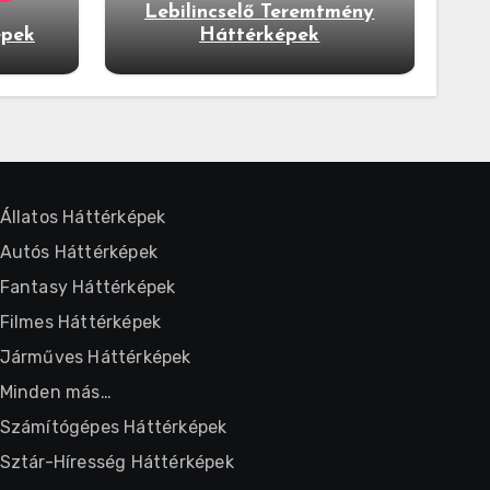
Lebilincselő Teremtmény
épek
Háttérképek
Állatos Háttérképek
Autós Háttérképek
Fantasy Háttérképek
Filmes Háttérképek
Járműves Háttérképek
Minden más…
Számítógépes Háttérképek
Sztár-Híresség Háttérképek