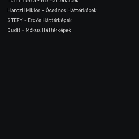
Turi Tinetta
-
HD Háttérképek
Hantzli Miklós
-
Óceános Háttérképek
STEFY
-
Erdős Háttérképek
Judit
-
Mókus Háttérképek