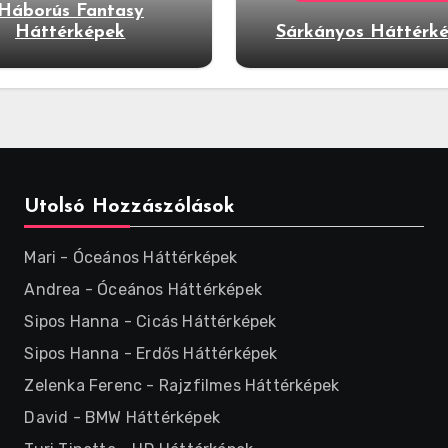
Háborús Fantasy
Háttérképek
Sárkányos Háttérk
Utolsó Hozzászólások
Mari
-
Óceános Háttérképek
Andrea
-
Óceános Háttérképek
Sipos Hanna
-
Cicás Háttérképek
Sipos Hanna
-
Erdős Háttérképek
Zelenka Ferenc
-
Rajzfilmes Háttérképek
David
-
BMW Háttérképek