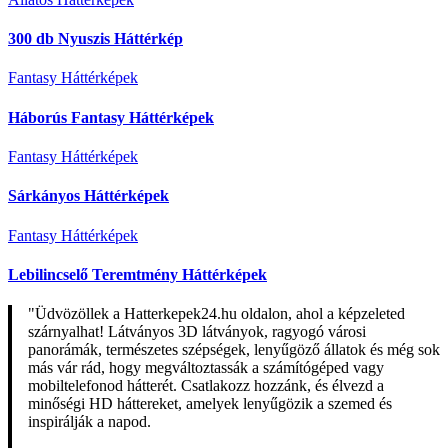
300 db Nyuszis Háttérkép
Fantasy Háttérképek
Háborús Fantasy Háttérképek
Fantasy Háttérképek
Sárkányos Háttérképek
Fantasy Háttérképek
Lebilincselő Teremtmény Háttérképek
"Üdvözöllek a Hatterkepek24.hu oldalon, ahol a képzeleted
szárnyalhat! Látványos 3D látványok, ragyogó városi
panorámák, természetes szépségek, lenyűgöző állatok és még sok
más vár rád, hogy megváltoztassák a számítógéped vagy
mobiltelefonod hátterét. Csatlakozz hozzánk, és élvezd a
minőségi HD háttereket, amelyek lenyűgözik a szemed és
inspirálják a napod.