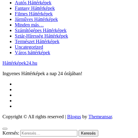
Autós Háttérképek
Fantasy Háttérképek
Filmes Háttérképek
Járműves Háttérképek
Minden más…
Számítógépes Háttérképek
Sztár-Híresség Háttérképek
Természet Háttérképek
Uncategorized
Város háttérképek
Háttérképek24.hu
Ingyenes Háttérképek a nap 24 órájában!
Copyright © All rights reserved
|
Blogus
by
Themeansar
.
Keresés: