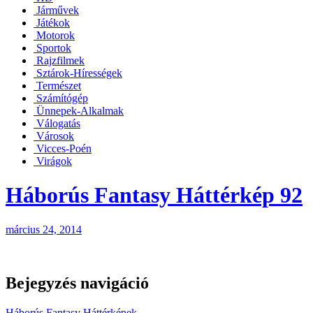
Járművek
Játékok
Motorok
Sportok
Rajzfilmek
Sztárok-Hírességek
Természet
Számítógép
Ünnepek-Alkalmak
Válogatás
Városok
Vicces-Poén
Virágok
Háborús Fantasy Háttérkép 92
március 24, 2014
Bejegyzés navigáció
Háborús Fantasy Háttérképek