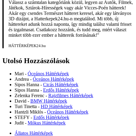
Válassz a számtalan kategóriánk közül, legyen az Autók, Filmek,
Játékok, Sztárok-Hírességek vagy akár Vicces-Poén hátterek!
Akár egy csendes Természet hátteret keresel, akár egy látványos
3D dizájnt, a Hatterkepek24.hu-n megtalálod. Mi több, új
háttereket adunk hozzá naponta, így mindig találsz valami frisset
és izgalmasat. Csatlakozz hozzánk, és tudd meg, miért választ
minket több ezer ember a háttereik forrásának!"
HÁTTÉRKÉPEK24.hu
Utolsó Hozzászólások
Mari
-
Óceános Háttérképek
Andrea
-
Óceános Háttérképek
Sipos Hanna
-
Cicás Háttérképek
Sipos Hanna
-
Erdős Háttérképek
Zelenka Ferenc
-
Rajzfilmes Háttérképek
David
-
BMW Háttérképek
Turi Tinetta
-
HD Háttérképek
Hantzli Miklós
-
Óceános Háttérképek
STEFY
-
Erdős Háttérképek
Judit
-
Mókus Háttérképek
Állatos Háttérképek