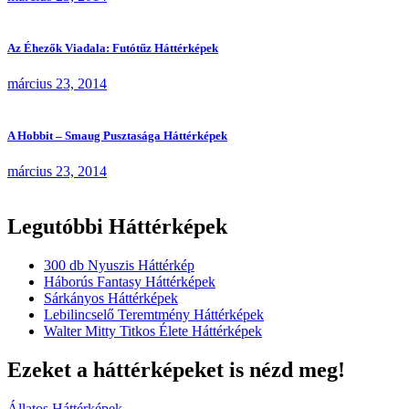
Az Éhezők Viadala: Futótűz Háttérképek
március 23, 2014
A Hobbit – Smaug Pusztasága Háttérképek
március 23, 2014
Legutóbbi Háttérképek
300 db Nyuszis Háttérkép
Háborús Fantasy Háttérképek
Sárkányos Háttérképek
Lebilincselő Teremtmény Háttérképek
Walter Mitty Titkos Élete Háttérképek
Ezeket a háttérképeket is nézd meg!
Állatos Háttérképek