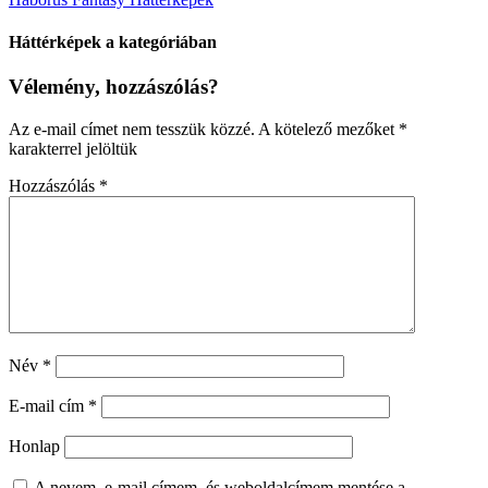
Háttérképek a kategóriában
Vélemény, hozzászólás?
Az e-mail címet nem tesszük közzé.
A kötelező mezőket
*
karakterrel jelöltük
Hozzászólás
*
Név
*
E-mail cím
*
Honlap
A nevem, e-mail címem, és weboldalcímem mentése a