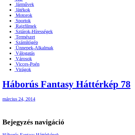
Járművek
Játékok
Motorok
Sportok
Rajzfilmek
Sztárok-Hírességek
Természet
Számítógép
Ünnepek-Alkalmak
Válogatás
Városok
Vicces-Poén
Virágok
Háborús Fantasy Háttérkép 78
március 24, 2014
Bejegyzés navigáció
Háborús Fantasy Háttérképek