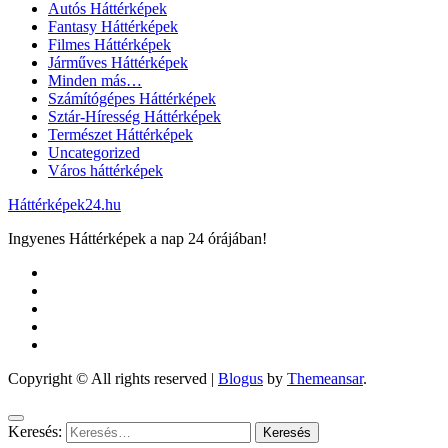
Autós Háttérképek
Fantasy Háttérképek
Filmes Háttérképek
Járműves Háttérképek
Minden más…
Számítógépes Háttérképek
Sztár-Híresség Háttérképek
Természet Háttérképek
Uncategorized
Város háttérképek
Háttérképek24.hu
Ingyenes Háttérképek a nap 24 órájában!
Copyright © All rights reserved
|
Blogus
by
Themeansar
.
Keresés: