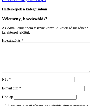
Háttérképek a kategóriában
Vélemény, hozzászólás?
Az e-mail címet nem tesszük közzé.
A kötelező mezőket
*
karakterrel jelöltük
Hozzászólás
*
Név
*
E-mail cím
*
Honlap
A nevem, e-mail címem, és weboldalcímem mentése a