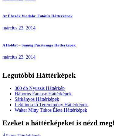
Az Éhezők Viadala: Futótűz Háttérképek
március 23, 2014
A Hobbit – Smaug Pusztasága Háttérképek
március 23, 2014
Legutóbbi Háttérképek
300 db Nyuszis Háttérkép
Háborús Fantasy Háttérképek
Sárkányos Háttérképek
Lebilincselő Teremtmény Háttérképek
Walter Mitty Titkos Élete Háttérképek
Ezeket a háttérképeket is nézd meg!
Állatos Háttérképek