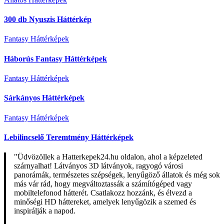
300 db Nyuszis Háttérkép
Fantasy Háttérképek
Háborús Fantasy Háttérképek
Fantasy Háttérképek
Sárkányos Háttérképek
Fantasy Háttérképek
Lebilincselő Teremtmény Háttérképek
"Üdvözöllek a Hatterkepek24.hu oldalon, ahol a képzeleted
szárnyalhat! Látványos 3D látványok, ragyogó városi
panorámák, természetes szépségek, lenyűgöző állatok és még sok
más vár rád, hogy megváltoztassák a számítógéped vagy
mobiltelefonod hátterét. Csatlakozz hozzánk, és élvezd a
minőségi HD háttereket, amelyek lenyűgözik a szemed és
inspirálják a napod.