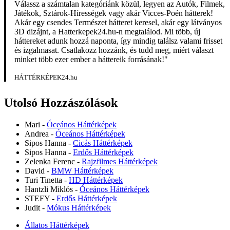
Válassz a számtalan kategóriánk közül, legyen az Autók, Filmek,
Játékok, Sztárok-Hírességek vagy akár Vicces-Poén hátterek!
Akár egy csendes Természet hátteret keresel, akár egy látványos
3D dizájnt, a Hatterkepek24.hu-n megtalálod. Mi több, új
háttereket adunk hozzá naponta, így mindig találsz valami frisset
és izgalmasat. Csatlakozz hozzánk, és tudd meg, miért választ
minket több ezer ember a háttereik forrásának!"
HÁTTÉRKÉPEK24.hu
Utolsó Hozzászólások
Mari
-
Óceános Háttérképek
Andrea
-
Óceános Háttérképek
Sipos Hanna
-
Cicás Háttérképek
Sipos Hanna
-
Erdős Háttérképek
Zelenka Ferenc
-
Rajzfilmes Háttérképek
David
-
BMW Háttérképek
Turi Tinetta
-
HD Háttérképek
Hantzli Miklós
-
Óceános Háttérképek
STEFY
-
Erdős Háttérképek
Judit
-
Mókus Háttérképek
Állatos Háttérképek