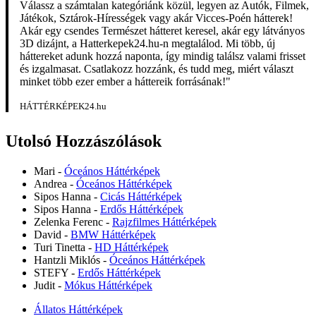
Válassz a számtalan kategóriánk közül, legyen az Autók, Filmek,
Játékok, Sztárok-Hírességek vagy akár Vicces-Poén hátterek!
Akár egy csendes Természet hátteret keresel, akár egy látványos
3D dizájnt, a Hatterkepek24.hu-n megtalálod. Mi több, új
háttereket adunk hozzá naponta, így mindig találsz valami frisset
és izgalmasat. Csatlakozz hozzánk, és tudd meg, miért választ
minket több ezer ember a háttereik forrásának!"
HÁTTÉRKÉPEK24.hu
Utolsó Hozzászólások
Mari
-
Óceános Háttérképek
Andrea
-
Óceános Háttérképek
Sipos Hanna
-
Cicás Háttérképek
Sipos Hanna
-
Erdős Háttérképek
Zelenka Ferenc
-
Rajzfilmes Háttérképek
David
-
BMW Háttérképek
Turi Tinetta
-
HD Háttérképek
Hantzli Miklós
-
Óceános Háttérképek
STEFY
-
Erdős Háttérképek
Judit
-
Mókus Háttérképek
Állatos Háttérképek