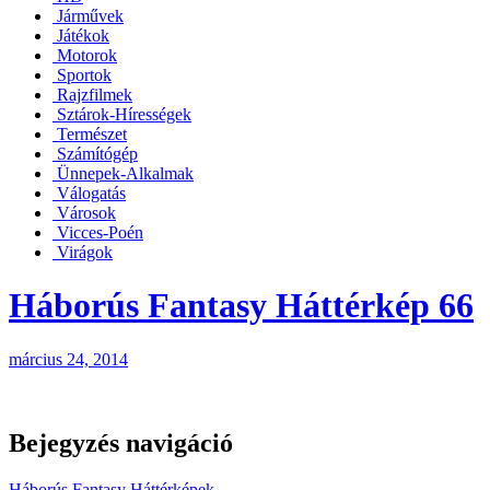
Járművek
Játékok
Motorok
Sportok
Rajzfilmek
Sztárok-Hírességek
Természet
Számítógép
Ünnepek-Alkalmak
Válogatás
Városok
Vicces-Poén
Virágok
Háborús Fantasy Háttérkép 66
március 24, 2014
Bejegyzés navigáció
Háborús Fantasy Háttérképek