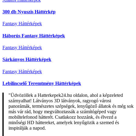
300 db Nyuszis Háttérkép
Fantasy Háttérképek
Háborús Fantasy Háttérképek
Fantasy Háttérképek
Sárkányos Háttérképek
Fantasy Háttérképek
Lebilincselő Teremtmény Háttérképek
"Üdvözöllek a Hatterkepek24.hu oldalon, ahol a képzeleted
szárnyalhat! Látványos 3D látványok, ragyogó városi
panorámák, természetes szépségek, lenyűgöző állatok és még sok
más vár rád, hogy megváltoztassák a számítógéped vagy
mobiltelefonod hátterét. Csatlakozz hozzánk, és élvezd a
minőségi HD háttereket, amelyek lenyűgözik a szemed és
inspirálják a napod.