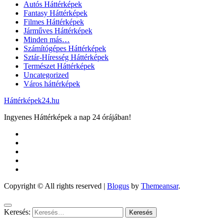
Autós Háttérképek
Fantasy Háttérképek
Filmes Háttérképek
Járműves Háttérképek
Minden más…
Számítógépes Háttérképek
Sztár-Híresség Háttérképek
Természet Háttérképek
Uncategorized
Város háttérképek
Háttérképek24.hu
Ingyenes Háttérképek a nap 24 órájában!
Copyright © All rights reserved
|
Blogus
by
Themeansar
.
Keresés: