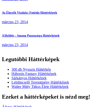
Az Éhezők Viadala: Futótűz Háttérképek
március 23, 2014
A Hobbit – Smaug Pusztasága Háttérképek
március 23, 2014
Legutóbbi Háttérképek
300 db Nyuszis Háttérkép
Háborús Fantasy Háttérképek
Sárkányos Háttérképek
Lebilincselő Teremtmény Háttérképek
Walter Mitty Titkos Élete Háttérképek
Ezeket a háttérképeket is nézd meg!
Állatos Háttérképek