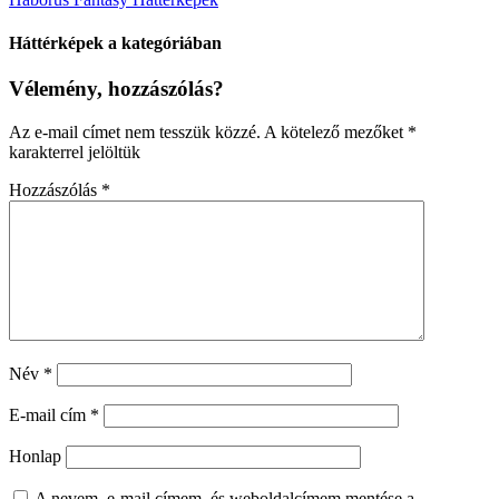
Háttérképek a kategóriában
Vélemény, hozzászólás?
Az e-mail címet nem tesszük közzé.
A kötelező mezőket
*
karakterrel jelöltük
Hozzászólás
*
Név
*
E-mail cím
*
Honlap
A nevem, e-mail címem, és weboldalcímem mentése a