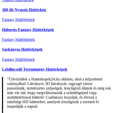
300 db Nyuszis Háttérkép
Fantasy Háttérképek
Háborús Fantasy Háttérképek
Fantasy Háttérképek
Sárkányos Háttérképek
Fantasy Háttérképek
Lebilincselő Teremtmény Háttérképek
"Üdvözöllek a Hatterkepek24.hu oldalon, ahol a képzeleted
szárnyalhat! Látványos 3D látványok, ragyogó városi
panorámák, természetes szépségek, lenyűgöző állatok és még sok
más vár rád, hogy megváltoztassák a számítógéped vagy
mobiltelefonod hátterét. Csatlakozz hozzánk, és élvezd a
minőségi HD háttereket, amelyek lenyűgözik a szemed és
inspirálják a napod.