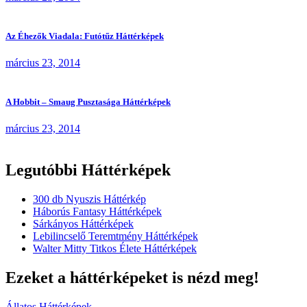
Az Éhezők Viadala: Futótűz Háttérképek
március 23, 2014
A Hobbit – Smaug Pusztasága Háttérképek
március 23, 2014
Legutóbbi Háttérképek
300 db Nyuszis Háttérkép
Háborús Fantasy Háttérképek
Sárkányos Háttérképek
Lebilincselő Teremtmény Háttérképek
Walter Mitty Titkos Élete Háttérképek
Ezeket a háttérképeket is nézd meg!
Állatos Háttérképek