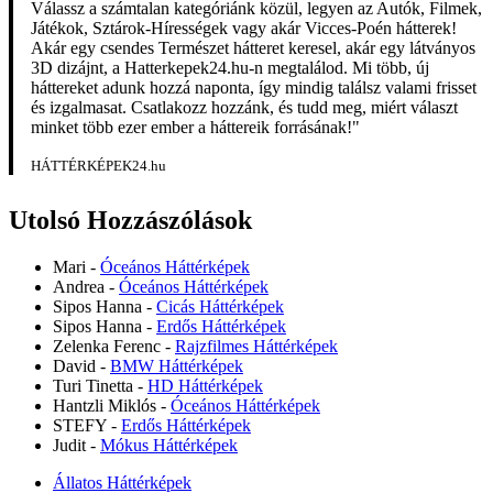
Válassz a számtalan kategóriánk közül, legyen az Autók, Filmek,
Játékok, Sztárok-Hírességek vagy akár Vicces-Poén hátterek!
Akár egy csendes Természet hátteret keresel, akár egy látványos
3D dizájnt, a Hatterkepek24.hu-n megtalálod. Mi több, új
háttereket adunk hozzá naponta, így mindig találsz valami frisset
és izgalmasat. Csatlakozz hozzánk, és tudd meg, miért választ
minket több ezer ember a háttereik forrásának!"
HÁTTÉRKÉPEK24.hu
Utolsó Hozzászólások
Mari
-
Óceános Háttérképek
Andrea
-
Óceános Háttérképek
Sipos Hanna
-
Cicás Háttérképek
Sipos Hanna
-
Erdős Háttérképek
Zelenka Ferenc
-
Rajzfilmes Háttérképek
David
-
BMW Háttérképek
Turi Tinetta
-
HD Háttérképek
Hantzli Miklós
-
Óceános Háttérképek
STEFY
-
Erdős Háttérképek
Judit
-
Mókus Háttérképek
Állatos Háttérképek