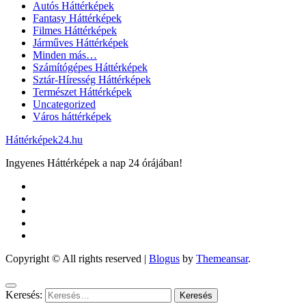
Autós Háttérképek
Fantasy Háttérképek
Filmes Háttérképek
Járműves Háttérképek
Minden más…
Számítógépes Háttérképek
Sztár-Híresség Háttérképek
Természet Háttérképek
Uncategorized
Város háttérképek
Háttérképek24.hu
Ingyenes Háttérképek a nap 24 órájában!
Copyright © All rights reserved
|
Blogus
by
Themeansar
.
Keresés: