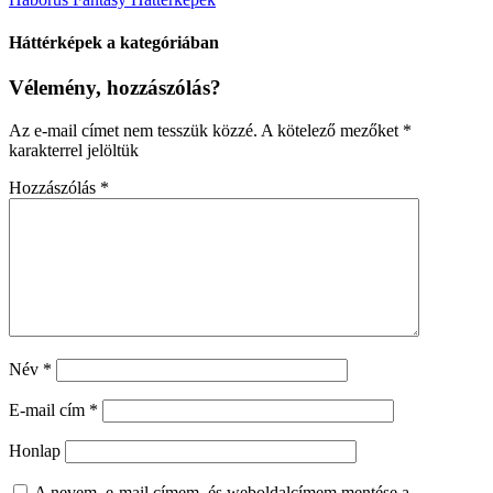
Háttérképek a kategóriában
Vélemény, hozzászólás?
Az e-mail címet nem tesszük közzé.
A kötelező mezőket
*
karakterrel jelöltük
Hozzászólás
*
Név
*
E-mail cím
*
Honlap
A nevem, e-mail címem, és weboldalcímem mentése a