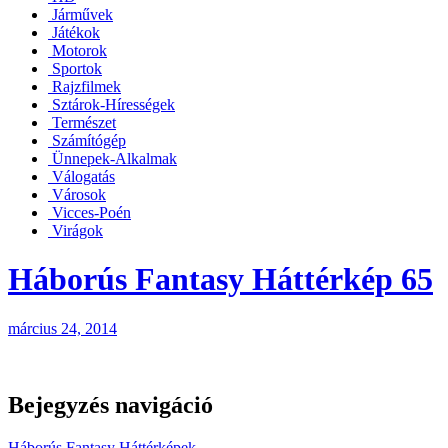
Járművek
Játékok
Motorok
Sportok
Rajzfilmek
Sztárok-Hírességek
Természet
Számítógép
Ünnepek-Alkalmak
Válogatás
Városok
Vicces-Poén
Virágok
Háborús Fantasy Háttérkép 65
március 24, 2014
Bejegyzés navigáció
Háborús Fantasy Háttérképek