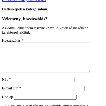
Háttérképek a kategóriában
Vélemény, hozzászólás?
Az e-mail címet nem tesszük közzé.
A kötelező mezőket
*
karakterrel jelöltük
Hozzászólás
*
Név
*
E-mail cím
*
Honlap
A nevem, e-mail címem, és weboldalcímem mentése a