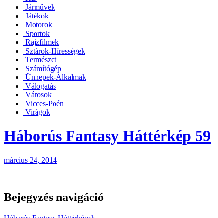
Járművek
Játékok
Motorok
Sportok
Rajzfilmek
Sztárok-Hírességek
Természet
Számítógép
Ünnepek-Alkalmak
Válogatás
Városok
Vicces-Poén
Virágok
Háborús Fantasy Háttérkép 59
március 24, 2014
Bejegyzés navigáció
Háborús Fantasy Háttérképek