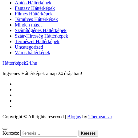
Autós Háttérképek
Fantasy Háttérképek
Filmes Háttérképek
Járműves Háttérképek
Minden más…
Számítógépes Háttérképek
Sztár-Híresség Háttérképek
Természet Háttérképek
Uncategorized
Város háttérképek
Háttérképek24.hu
Ingyenes Háttérképek a nap 24 órájában!
Copyright © All rights reserved
|
Blogus
by
Themeansar
.
Keresés: