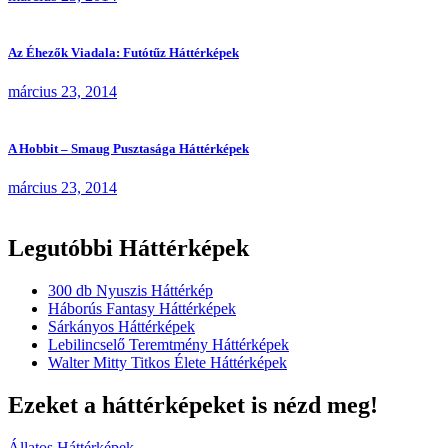
Az Éhezők Viadala: Futótűz Háttérképek
március 23, 2014
A Hobbit – Smaug Pusztasága Háttérképek
március 23, 2014
Legutóbbi Háttérképek
300 db Nyuszis Háttérkép
Háborús Fantasy Háttérképek
Sárkányos Háttérképek
Lebilincselő Teremtmény Háttérképek
Walter Mitty Titkos Élete Háttérképek
Ezeket a háttérképeket is nézd meg!
Állatos Háttérképek