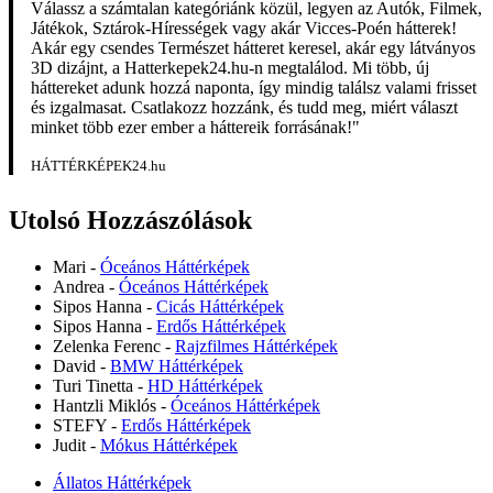
Válassz a számtalan kategóriánk közül, legyen az Autók, Filmek,
Játékok, Sztárok-Hírességek vagy akár Vicces-Poén hátterek!
Akár egy csendes Természet hátteret keresel, akár egy látványos
3D dizájnt, a Hatterkepek24.hu-n megtalálod. Mi több, új
háttereket adunk hozzá naponta, így mindig találsz valami frisset
és izgalmasat. Csatlakozz hozzánk, és tudd meg, miért választ
minket több ezer ember a háttereik forrásának!"
HÁTTÉRKÉPEK24.hu
Utolsó Hozzászólások
Mari
-
Óceános Háttérképek
Andrea
-
Óceános Háttérképek
Sipos Hanna
-
Cicás Háttérképek
Sipos Hanna
-
Erdős Háttérképek
Zelenka Ferenc
-
Rajzfilmes Háttérképek
David
-
BMW Háttérképek
Turi Tinetta
-
HD Háttérképek
Hantzli Miklós
-
Óceános Háttérképek
STEFY
-
Erdős Háttérképek
Judit
-
Mókus Háttérképek
Állatos Háttérképek