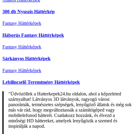
300 db Nyuszis Háttérkép
Fantasy Háttérképek
Háborús Fantasy Háttérképek
Fantasy Háttérképek
Sárkányos Háttérképek
Fantasy Háttérképek
Lebilincselő Teremtmény Háttérképek
"Üdvözöllek a Hatterkepek24.hu oldalon, ahol a képzeleted
szárnyalhat! Látványos 3D látványok, ragyogó városi
panorámák, természetes szépségek, lenyűgöző állatok és még sok
más vár rád, hogy megváltoztassák a számítógéped vagy
mobiltelefonod hátterét. Csatlakozz hozzánk, és élvezd a
minőségi HD háttereket, amelyek lenyűgözik a szemed és
inspirálják a napod.