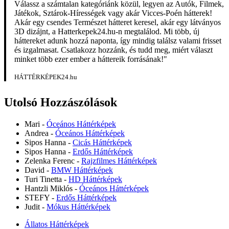
Válassz a számtalan kategóriánk közül, legyen az Autók, Filmek,
Játékok, Sztárok-Hírességek vagy akár Vicces-Poén hátterek!
Akár egy csendes Természet hátteret keresel, akár egy látványos
3D dizájnt, a Hatterkepek24.hu-n megtalálod. Mi több, új
háttereket adunk hozzá naponta, így mindig találsz valami frisset
és izgalmasat. Csatlakozz hozzánk, és tudd meg, miért választ
minket több ezer ember a háttereik forrásának!"
HÁTTÉRKÉPEK24.hu
Utolsó Hozzászólások
Mari
-
Óceános Háttérképek
Andrea
-
Óceános Háttérképek
Sipos Hanna
-
Cicás Háttérképek
Sipos Hanna
-
Erdős Háttérképek
Zelenka Ferenc
-
Rajzfilmes Háttérképek
David
-
BMW Háttérképek
Turi Tinetta
-
HD Háttérképek
Hantzli Miklós
-
Óceános Háttérképek
STEFY
-
Erdős Háttérképek
Judit
-
Mókus Háttérképek
Állatos Háttérképek