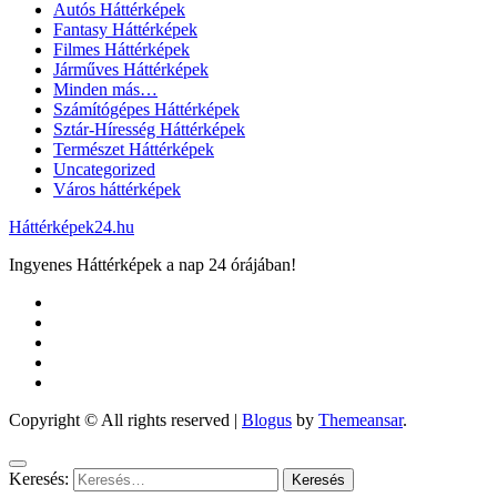
Autós Háttérképek
Fantasy Háttérképek
Filmes Háttérképek
Járműves Háttérképek
Minden más…
Számítógépes Háttérképek
Sztár-Híresség Háttérképek
Természet Háttérképek
Uncategorized
Város háttérképek
Háttérképek24.hu
Ingyenes Háttérképek a nap 24 órájában!
Copyright © All rights reserved
|
Blogus
by
Themeansar
.
Keresés: