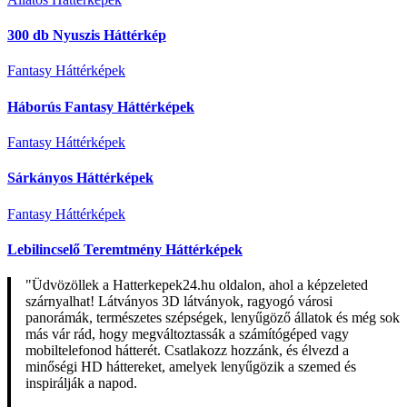
300 db Nyuszis Háttérkép
Fantasy Háttérképek
Háborús Fantasy Háttérképek
Fantasy Háttérképek
Sárkányos Háttérképek
Fantasy Háttérképek
Lebilincselő Teremtmény Háttérképek
"Üdvözöllek a Hatterkepek24.hu oldalon, ahol a képzeleted
szárnyalhat! Látványos 3D látványok, ragyogó városi
panorámák, természetes szépségek, lenyűgöző állatok és még sok
más vár rád, hogy megváltoztassák a számítógéped vagy
mobiltelefonod hátterét. Csatlakozz hozzánk, és élvezd a
minőségi HD háttereket, amelyek lenyűgözik a szemed és
inspirálják a napod.