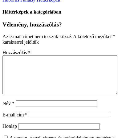
Háttérképek a kategóriában
Vélemény, hozzászólás?
Az e-mail címet nem tesszük közzé.
A kötelező mezőket
*
karakterrel jelöltük
Hozzászólás
*
Név
*
E-mail cím
*
Honlap
A nevem, e-mail címem, és weboldalcímem mentése a