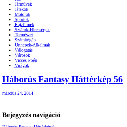
Járművek
Játékok
Motorok
Sportok
Rajzfilmek
Sztárok-Hírességek
Természet
Számítógép
Ünnepek-Alkalmak
Válogatás
Városok
Vicces-Poén
Virágok
Háborús Fantasy Háttérkép 56
március 24, 2014
Bejegyzés navigáció
Háborús Fantasy Háttérképek