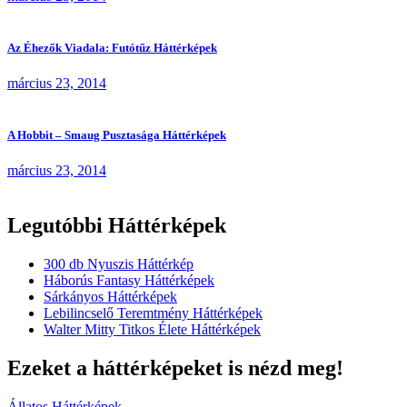
Az Éhezők Viadala: Futótűz Háttérképek
március 23, 2014
A Hobbit – Smaug Pusztasága Háttérképek
március 23, 2014
Legutóbbi Háttérképek
300 db Nyuszis Háttérkép
Háborús Fantasy Háttérképek
Sárkányos Háttérképek
Lebilincselő Teremtmény Háttérképek
Walter Mitty Titkos Élete Háttérképek
Ezeket a háttérképeket is nézd meg!
Állatos Háttérképek