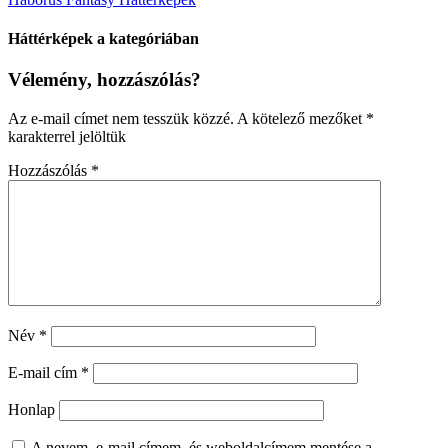
Háttérképek a kategóriában
Vélemény, hozzászólás?
Az e-mail címet nem tesszük közzé.
A kötelező mezőket
*
karakterrel jelöltük
Hozzászólás
*
Név
*
E-mail cím
*
Honlap
A nevem, e-mail címem, és weboldalcímem mentése a