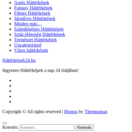
Autós Háttérképek
Fantasy Háttérképek
Filmes Háttérképek
Járműves Háttérképek
Minden más…
Számítógépes Háttérképek
Sztár-Híresség Háttérképek
Természet Háttérképek
Uncategorized
Város háttérképek
Háttérképek24.hu
Ingyenes Háttérképek a nap 24 órájában!
Copyright © All rights reserved
|
Blogus
by
Themeansar
.
Keresés: