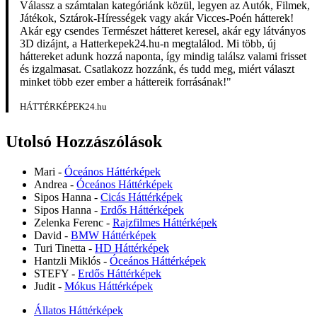
Válassz a számtalan kategóriánk közül, legyen az Autók, Filmek,
Játékok, Sztárok-Hírességek vagy akár Vicces-Poén hátterek!
Akár egy csendes Természet hátteret keresel, akár egy látványos
3D dizájnt, a Hatterkepek24.hu-n megtalálod. Mi több, új
háttereket adunk hozzá naponta, így mindig találsz valami frisset
és izgalmasat. Csatlakozz hozzánk, és tudd meg, miért választ
minket több ezer ember a háttereik forrásának!"
HÁTTÉRKÉPEK24.hu
Utolsó Hozzászólások
Mari
-
Óceános Háttérképek
Andrea
-
Óceános Háttérképek
Sipos Hanna
-
Cicás Háttérképek
Sipos Hanna
-
Erdős Háttérképek
Zelenka Ferenc
-
Rajzfilmes Háttérképek
David
-
BMW Háttérképek
Turi Tinetta
-
HD Háttérképek
Hantzli Miklós
-
Óceános Háttérképek
STEFY
-
Erdős Háttérképek
Judit
-
Mókus Háttérképek
Állatos Háttérképek