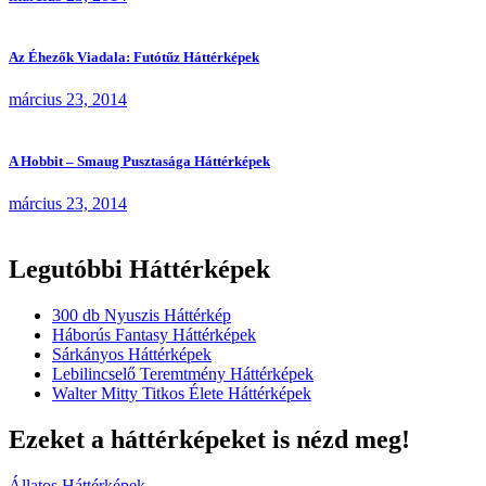
Az Éhezők Viadala: Futótűz Háttérképek
március 23, 2014
A Hobbit – Smaug Pusztasága Háttérképek
március 23, 2014
Legutóbbi Háttérképek
300 db Nyuszis Háttérkép
Háborús Fantasy Háttérképek
Sárkányos Háttérképek
Lebilincselő Teremtmény Háttérképek
Walter Mitty Titkos Élete Háttérképek
Ezeket a háttérképeket is nézd meg!
Állatos Háttérképek