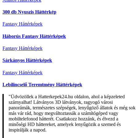
300 db Nyuszis Háttérkép
Fantasy Háttérképek
Háborús Fantasy Háttérképek
Fantasy Háttérképek
Sárkányos Háttérképek
Fantasy Háttérképek
Lebilincselő Teremtmény Háttérképek
"Üdvözöllek a Hatterkepek24.hu oldalon, ahol a képzeleted
szárnyalhat! Látványos 3D látványok, ragyogó városi
panorámák, természetes szépségek, lenyűgöző állatok és még sok
más vár rád, hogy megváltoztassák a számítógéped vagy
mobiltelefonod hátterét. Csatlakozz hozzánk, és élvezd a
minőségi HD háttereket, amelyek lenyűgözik a szemed és
inspirálják a napod.