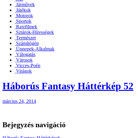
Járművek
Játékok
Motorok
Sportok
Rajzfilmek
Sztárok-Hírességek
Természet
Számítógép
Ünnepek-Alkalmak
Válogatás
Városok
Vicces-Poén
Virágok
Háborús Fantasy Háttérkép 52
március 24, 2014
Bejegyzés navigáció
Háborús Fantasy Háttérképek