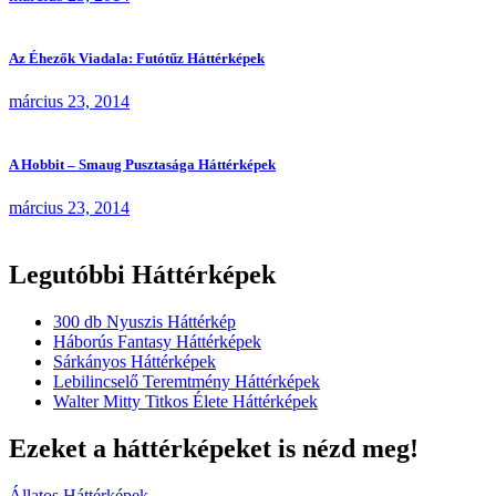
Az Éhezők Viadala: Futótűz Háttérképek
március 23, 2014
A Hobbit – Smaug Pusztasága Háttérképek
március 23, 2014
Legutóbbi Háttérképek
300 db Nyuszis Háttérkép
Háborús Fantasy Háttérképek
Sárkányos Háttérképek
Lebilincselő Teremtmény Háttérképek
Walter Mitty Titkos Élete Háttérképek
Ezeket a háttérképeket is nézd meg!
Állatos Háttérképek