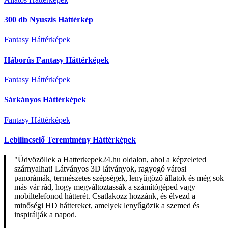
300 db Nyuszis Háttérkép
Fantasy Háttérképek
Háborús Fantasy Háttérképek
Fantasy Háttérképek
Sárkányos Háttérképek
Fantasy Háttérképek
Lebilincselő Teremtmény Háttérképek
"Üdvözöllek a Hatterkepek24.hu oldalon, ahol a képzeleted
szárnyalhat! Látványos 3D látványok, ragyogó városi
panorámák, természetes szépségek, lenyűgöző állatok és még sok
más vár rád, hogy megváltoztassák a számítógéped vagy
mobiltelefonod hátterét. Csatlakozz hozzánk, és élvezd a
minőségi HD háttereket, amelyek lenyűgözik a szemed és
inspirálják a napod.