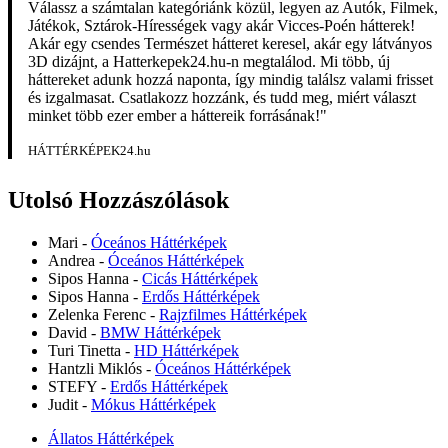
Válassz a számtalan kategóriánk közül, legyen az Autók, Filmek,
Játékok, Sztárok-Hírességek vagy akár Vicces-Poén hátterek!
Akár egy csendes Természet hátteret keresel, akár egy látványos
3D dizájnt, a Hatterkepek24.hu-n megtalálod. Mi több, új
háttereket adunk hozzá naponta, így mindig találsz valami frisset
és izgalmasat. Csatlakozz hozzánk, és tudd meg, miért választ
minket több ezer ember a háttereik forrásának!"
HÁTTÉRKÉPEK24.hu
Utolsó Hozzászólások
Mari
-
Óceános Háttérképek
Andrea
-
Óceános Háttérképek
Sipos Hanna
-
Cicás Háttérképek
Sipos Hanna
-
Erdős Háttérképek
Zelenka Ferenc
-
Rajzfilmes Háttérképek
David
-
BMW Háttérképek
Turi Tinetta
-
HD Háttérképek
Hantzli Miklós
-
Óceános Háttérképek
STEFY
-
Erdős Háttérképek
Judit
-
Mókus Háttérképek
Állatos Háttérképek