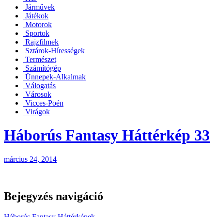
Járművek
Játékok
Motorok
Sportok
Rajzfilmek
Sztárok-Hírességek
Természet
Számítógép
Ünnepek-Alkalmak
Válogatás
Városok
Vicces-Poén
Virágok
Háborús Fantasy Háttérkép 33
március 24, 2014
Bejegyzés navigáció
Háborús Fantasy Háttérképek