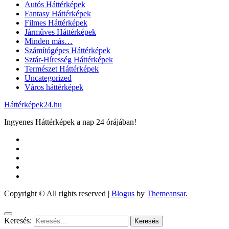
Autós Háttérképek
Fantasy Háttérképek
Filmes Háttérképek
Járműves Háttérképek
Minden más…
Számítógépes Háttérképek
Sztár-Híresség Háttérképek
Természet Háttérképek
Uncategorized
Város háttérképek
Háttérképek24.hu
Ingyenes Háttérképek a nap 24 órájában!
Copyright © All rights reserved
|
Blogus
by
Themeansar
.
Keresés: