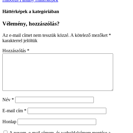
Háttérképek a kategóriában
Vélemény, hozzászólás?
Az e-mail címet nem tesszük közzé.
A kötelező mezőket
*
karakterrel jelöltük
Hozzászólás
*
Név
*
E-mail cím
*
Honlap
A nevem, e-mail címem, és weboldalcímem mentése a