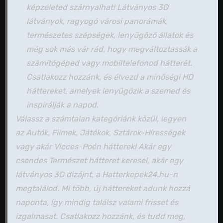
képzeleted szárnyalhat! Látványos 3D
látványok, ragyogó városi panorámák,
természetes szépségek, lenyűgöző állatok és
még sok más vár rád, hogy megváltoztassák a
számítógéped vagy mobiltelefonod hátterét.
Csatlakozz hozzánk, és élvezd a minőségi HD
háttereket, amelyek lenyűgözik a szemed és
inspirálják a napod.
Válassz a számtalan kategóriánk közül, legyen
az Autók, Filmek, Játékok, Sztárok-Hírességek
vagy akár Vicces-Poén hátterek! Akár egy
csendes Természet hátteret keresel, akár egy
látványos 3D dizájnt, a Hatterkepek24.hu-n
megtalálod. Mi több, új háttereket adunk hozzá
naponta, így mindig találsz valami frisset és
izgalmasat. Csatlakozz hozzánk, és tudd meg,