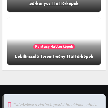
Sárkányos Háttérképek
Fantasy Háttérképek
Lebilincselő Teremtmény Háttérképek
"Üdvözöllek a Hatterkepek24.hu oldalon, ahol a