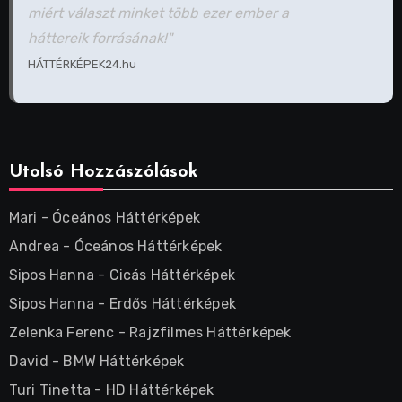
miért választ minket több ezer ember a
háttereik forrásának!"
HÁTTÉRKÉPEK24.hu
Utolsó Hozzászólások
Mari
-
Óceános Háttérképek
Andrea
-
Óceános Háttérképek
Sipos Hanna
-
Cicás Háttérképek
Sipos Hanna
-
Erdős Háttérképek
Zelenka Ferenc
-
Rajzfilmes Háttérképek
David
-
BMW Háttérképek
Turi Tinetta
-
HD Háttérképek