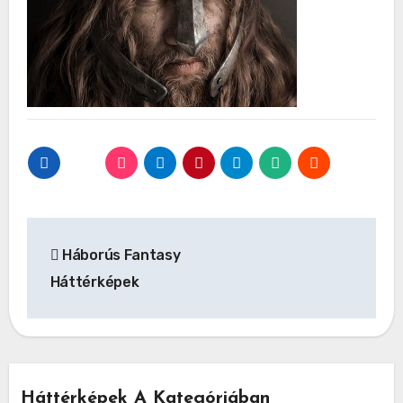
Bejegyzés
Háborús Fantasy
navigáció
Háttérképek
Háttérképek A Kategóriában