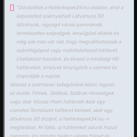
"Üdvözöllek a Hatterkepek24.hu oldalon, ahol a
képzeleted szárnyalhat! Látványos 3D
látványok, ragyogó városi panorámák,
természetes szépségek, lenyűgöző állatok és
még sok más vár rád, hogy megváltoztassák a
számítógéped vagy mobiltelefonod hátterét.
Csatlakozz hozzánk, és élvezd a minőségi HD
háttereket, amelyek lenyűgözik a szemed és
inspirálják a napod.
Válassz a számtalan kategóriánk közül, legyen
az Autók, Filmek, Játékok, Sztárok-Hírességek
vagy akár Vicces-Poén hátterek! Akár egy
csendes Természet hátteret keresel, akár egy
látványos 3D dizájnt, a Hatterkepek24.hu-n
megtalálod. Mi több, új háttereket adunk hozzá
naponta, így mindig találsz valami frisset és