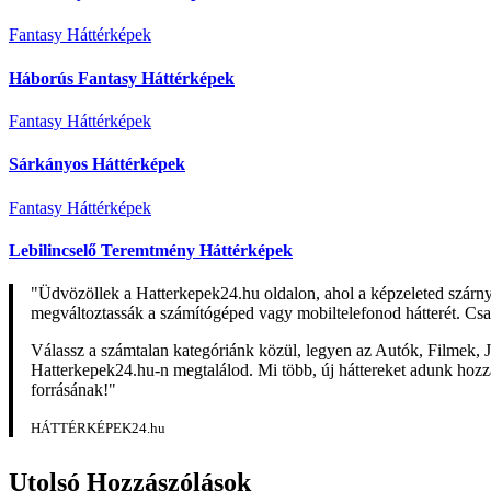
Fantasy Háttérképek
Háborús Fantasy Háttérképek
Fantasy Háttérképek
Sárkányos Háttérképek
Fantasy Háttérképek
Lebilincselő Teremtmény Háttérképek
"Üdvözöllek a Hatterkepek24.hu oldalon, ahol a képzeleted szárn
megváltoztassák a számítógéped vagy mobiltelefonod hátterét. Csa
Válassz a számtalan kategóriánk közül, legyen az Autók, Filmek, J
Hatterkepek24.hu-n megtalálod. Mi több, új háttereket adunk hozzá 
forrásának!"
HÁTTÉRKÉPEK24.hu
Utolsó Hozzászólások