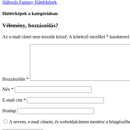
Háborús Fantasy Háttérképek
Háttérképek a kategóriában
Vélemény, hozzászólás?
Az e-mail címet nem tesszük közzé.
A kötelező mezőket
*
karakterrel 
Hozzászólás
*
Név
*
E-mail cím
*
Honlap
A nevem, e-mail címem, és weboldalcímem mentése a böngészőb