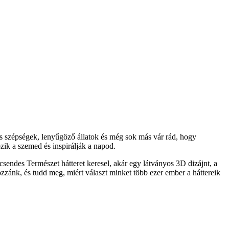
s szépségek, lenyűgöző állatok és még sok más vár rád, hogy
ik a szemed és inspirálják a napod.
sendes Természet hátteret keresel, akár egy látványos 3D dizájnt, a
ozzánk, és tudd meg, miért választ minket több ezer ember a háttereik