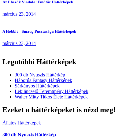
Az Éhezők Viadala: Futótűz Háttérképek
március 23, 2014
A Hobbit – Smaug Pusztasága Háttérképek
március 23, 2014
Legutóbbi Háttérképek
300 db Nyuszis Háttérkép
Háborús Fantasy Háttérképek
Sárkányos Háttérképek
Lebilincselő Teremtmény Háttérképek
Walter Mitty Titkos Élete Háttérképek
Ezeket a háttérképeket is nézd meg!
Állatos Háttérképek
300 db Nyuszis Háttérkép