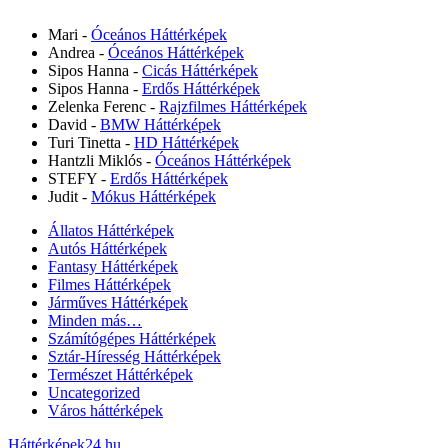
Mari
-
Óceános Háttérképek
Andrea
-
Óceános Háttérképek
Sipos Hanna
-
Cicás Háttérképek
Sipos Hanna
-
Erdős Háttérképek
Zelenka Ferenc
-
Rajzfilmes Háttérképek
David
-
BMW Háttérképek
Turi Tinetta
-
HD Háttérképek
Hantzli Miklós
-
Óceános Háttérképek
STEFY
-
Erdős Háttérképek
Judit
-
Mókus Háttérképek
Állatos Háttérképek
Autós Háttérképek
Fantasy Háttérképek
Filmes Háttérképek
Járműves Háttérképek
Minden más…
Számítógépes Háttérképek
Sztár-Híresség Háttérképek
Természet Háttérképek
Uncategorized
Város háttérképek
Háttérképek24.hu