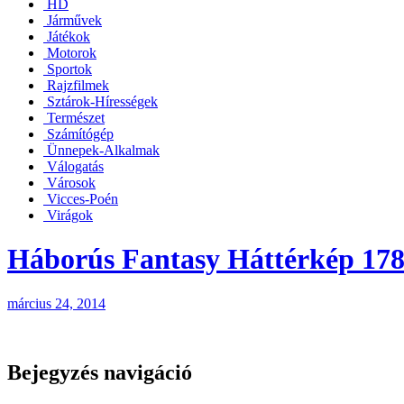
HD
Járművek
Játékok
Motorok
Sportok
Rajzfilmek
Sztárok-Hírességek
Természet
Számítógép
Ünnepek-Alkalmak
Válogatás
Városok
Vicces-Poén
Virágok
Háborús Fantasy Háttérkép 17
március 24, 2014
Bejegyzés navigáció