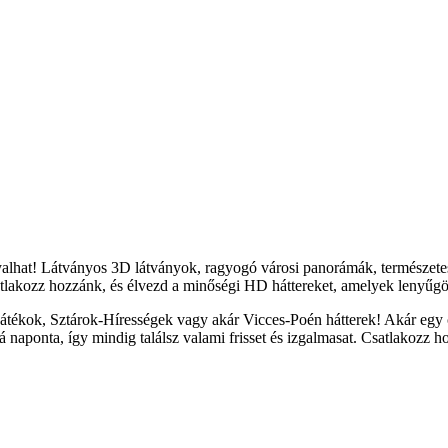
yalhat! Látványos 3D látványok, ragyogó városi panorámák, természete
tlakozz hozzánk, és élvezd a minőségi HD háttereket, amelyek lenyűgöz
átékok, Sztárok-Hírességek vagy akár Vicces-Poén hátterek! Akár egy c
naponta, így mindig találsz valami frisset és izgalmasat. Csatlakozz h