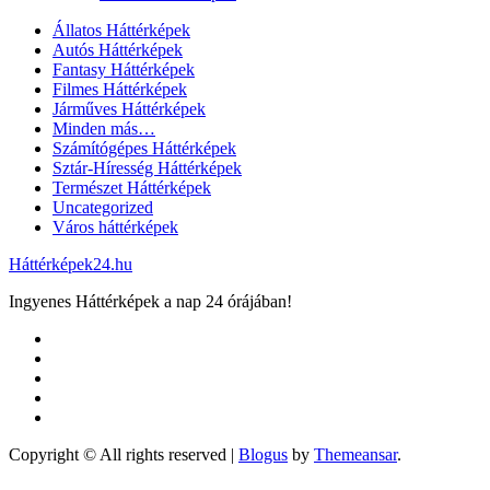
Állatos Háttérképek
Autós Háttérképek
Fantasy Háttérképek
Filmes Háttérképek
Járműves Háttérképek
Minden más…
Számítógépes Háttérképek
Sztár-Híresség Háttérképek
Természet Háttérképek
Uncategorized
Város háttérképek
Háttérképek24.hu
Ingyenes Háttérképek a nap 24 órájában!
Copyright © All rights reserved
|
Blogus
by
Themeansar
.