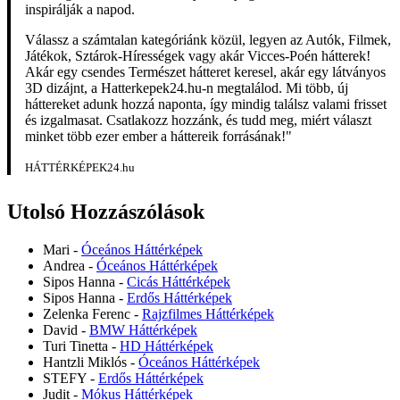
inspirálják a napod.
Válassz a számtalan kategóriánk közül, legyen az Autók, Filmek,
Játékok, Sztárok-Hírességek vagy akár Vicces-Poén hátterek!
Akár egy csendes Természet hátteret keresel, akár egy látványos
3D dizájnt, a Hatterkepek24.hu-n megtalálod. Mi több, új
háttereket adunk hozzá naponta, így mindig találsz valami frisset
és izgalmasat. Csatlakozz hozzánk, és tudd meg, miért választ
minket több ezer ember a háttereik forrásának!"
HÁTTÉRKÉPEK24.hu
Utolsó Hozzászólások
Mari
-
Óceános Háttérképek
Andrea
-
Óceános Háttérképek
Sipos Hanna
-
Cicás Háttérképek
Sipos Hanna
-
Erdős Háttérképek
Zelenka Ferenc
-
Rajzfilmes Háttérképek
David
-
BMW Háttérképek
Turi Tinetta
-
HD Háttérképek
Hantzli Miklós
-
Óceános Háttérképek
STEFY
-
Erdős Háttérképek
Judit
-
Mókus Háttérképek