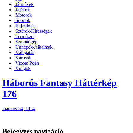
Járművek
Játékok
Motorok
Sportok
Rajzfilmek
Sztárok-Hírességek
Természet
Számítógép
Ünnepek-Alkalmak
Válogatás
Városok
Vicces-Poén
Virágok
Háborús Fantasy Háttérkép
176
március 24, 2014
Bejegyzés navigáció