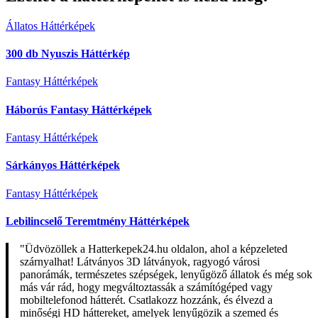
Állatos Háttérképek
300 db Nyuszis Háttérkép
Fantasy Háttérképek
Háborús Fantasy Háttérképek
Fantasy Háttérképek
Sárkányos Háttérképek
Fantasy Háttérképek
Lebilincselő Teremtmény Háttérképek
"Üdvözöllek a Hatterkepek24.hu oldalon, ahol a képzeleted
szárnyalhat! Látványos 3D látványok, ragyogó városi
panorámák, természetes szépségek, lenyűgöző állatok és még sok
más vár rád, hogy megváltoztassák a számítógéped vagy
mobiltelefonod hátterét. Csatlakozz hozzánk, és élvezd a
minőségi HD háttereket, amelyek lenyűgözik a szemed és