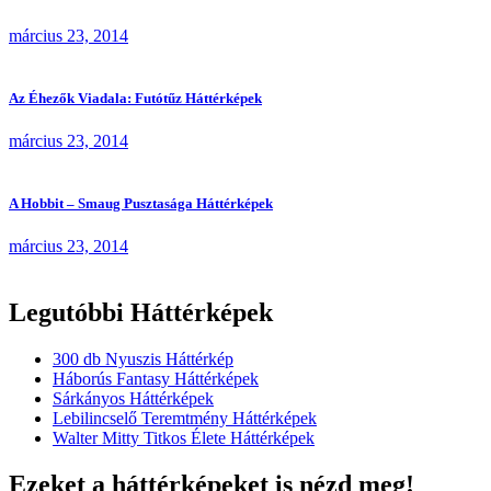
március 23, 2014
Az Éhezők Viadala: Futótűz Háttérképek
március 23, 2014
A Hobbit – Smaug Pusztasága Háttérképek
március 23, 2014
Legutóbbi Háttérképek
300 db Nyuszis Háttérkép
Háborús Fantasy Háttérképek
Sárkányos Háttérképek
Lebilincselő Teremtmény Háttérképek
Walter Mitty Titkos Élete Háttérképek
Ezeket a háttérképeket is nézd meg!