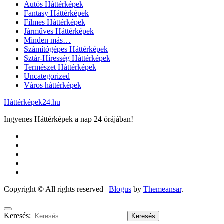
Autós Háttérképek
Fantasy Háttérképek
Filmes Háttérképek
Járműves Háttérképek
Minden más…
Számítógépes Háttérképek
Sztár-Híresség Háttérképek
Természet Háttérképek
Uncategorized
Város háttérképek
Háttérképek24.hu
Ingyenes Háttérképek a nap 24 órájában!
Copyright © All rights reserved
|
Blogus
by
Themeansar
.
Keresés: