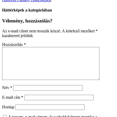
Háttérképek a kategóriában
Vélemény, hozzászólás?
Az e-mail címet nem tesszük közzé.
A kötelező mezőket
*
karakterrel jelöltük
Hozzászólás
*
Név
*
E-mail cím
*
Honlap
A nevem, e-mail címem, és weboldalcímem mentése a