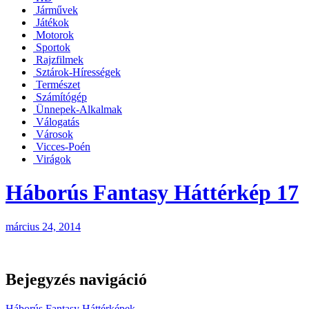
Járművek
Játékok
Motorok
Sportok
Rajzfilmek
Sztárok-Hírességek
Természet
Számítógép
Ünnepek-Alkalmak
Válogatás
Városok
Vicces-Poén
Virágok
Háborús Fantasy Háttérkép 17
március 24, 2014
Bejegyzés navigáció
Háborús Fantasy Háttérképek