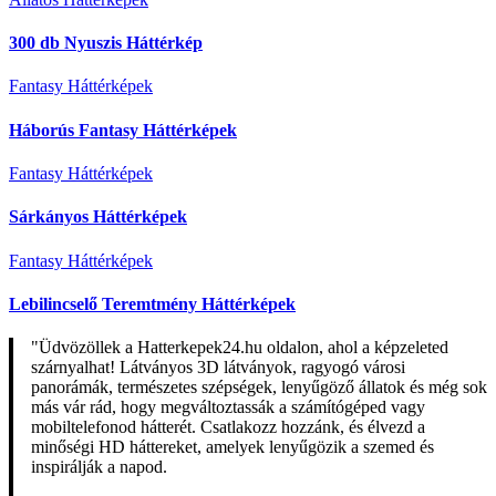
300 db Nyuszis Háttérkép
Fantasy Háttérképek
Háborús Fantasy Háttérképek
Fantasy Háttérképek
Sárkányos Háttérképek
Fantasy Háttérképek
Lebilincselő Teremtmény Háttérképek
"Üdvözöllek a Hatterkepek24.hu oldalon, ahol a képzeleted
szárnyalhat! Látványos 3D látványok, ragyogó városi
panorámák, természetes szépségek, lenyűgöző állatok és még sok
más vár rád, hogy megváltoztassák a számítógéped vagy
mobiltelefonod hátterét. Csatlakozz hozzánk, és élvezd a
minőségi HD háttereket, amelyek lenyűgözik a szemed és
inspirálják a napod.