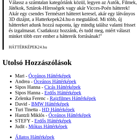
Válassz a számtalan kategóriánk közül, legyen az Autók, Filmek,
Játékok, Sztárok-Hírességek vagy akár Vicces-Poén hátterek!
Akár egy csendes Természet hátteret keresel, akár egy látványos
3D dizájnt, a Hatterkepek24.hu-n megtalálod. Mi több, új
háttereket adunk hozzá naponta, így mindig találsz valami frisset
és izgalmasat. Csatlakozz hozzánk, és tudd meg, miért választ
minket több ezer ember a háttereik forrásának!"
HÁTTÉRKÉPEK24.hu
Utolsó Hozzászólások
Mari
-
Óceános Háttérképek
Andrea
-
Óceános Háttérképek
Sipos Hanna
-
Cicás Háttérképek
Sipos Hanna
-
Erdős Háttérképek
Zelenka Ferenc
-
Rajzfilmes Háttérképek
David
-
BMW Háttérképek
Turi Tinetta
-
HD Háttérképek
Hantzli Miklós
-
Óceános Háttérképek
STEFY
-
Erdős Háttérképek
Judit
-
Mókus Háttérképek
Állatos Háttérképek