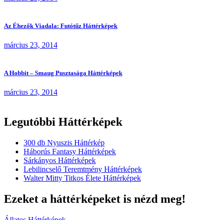
Az Éhezők Viadala: Futótűz Háttérképek
március 23, 2014
A Hobbit – Smaug Pusztasága Háttérképek
március 23, 2014
Legutóbbi Háttérképek
300 db Nyuszis Háttérkép
Háborús Fantasy Háttérképek
Sárkányos Háttérképek
Lebilincselő Teremtmény Háttérképek
Walter Mitty Titkos Élete Háttérképek
Ezeket a háttérképeket is nézd meg!
Állatos Háttérképek