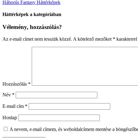
Háborús Fantasy Háttérképek
Háttérképek a kategóriában
Vélemény, hozzászólás?
Az e-mail címet nem tesszük közzé.
A kötelező mezőket
*
karakterrel 
Hozzászólás
*
Név
*
E-mail cím
*
Honlap
A nevem, e-mail címem, és weboldalcímem mentése a böngészőb