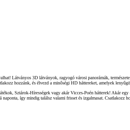
yalhat! Látványos 3D látványok, ragyogó városi panorámák, természete
tlakozz hozzánk, és élvezd a minőségi HD háttereket, amelyek lenyűgöz
átékok, Sztárok-Hírességek vagy akár Vicces-Poén hátterek! Akár egy c
naponta, így mindig találsz valami frisset és izgalmasat. Csatlakozz h