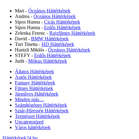
Mari
-
Óceános Háttérképek
Andrea
-
Óceános Háttérképek
Sipos Hanna
-
Cicás Háttérképek
Sipos Hanna
-
Erdős Háttérképek
Zelenka Ferenc
-
Rajzfilmes Háttérképek
David
-
BMW Háttérképek
Turi Tinetta
-
HD Háttérképek
Hantzli Miklós
-
Óceános Háttérképek
STEFY
-
Erdős Háttérképek
Judit
-
Mókus Háttérképek
Állatos Háttérképek
Autós Háttérképek
Fantasy Háttérképek
Filmes Háttérképek
Járműves Háttérképek
Minden más…
Számítógépes Háttérképek
Sztár-Híresség Háttérképek
Természet Háttérképek
Uncategorized
Város háttérképek
Háttérképek24.hu