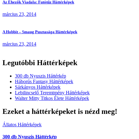
Az Éhezők Viadala: Futótűz Háttérképek
március 23, 2014
A Hobbit – Smaug Pusztasága Háttérképek
március 23, 2014
Legutóbbi Háttérképek
300 db Nyuszis Háttérkép
Háborús Fantasy Háttérképek
Sárkányos Háttérképek
Lebilincselő Teremtmény Háttérképek
Walter Mitty Titkos Élete Háttérképek
Ezeket a háttérképeket is nézd meg!
Állatos Háttérképek
300 db Nyuszis Háttérkép