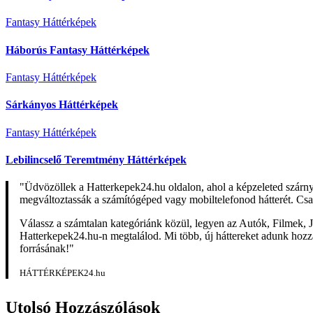
Fantasy Háttérképek
Háborús Fantasy Háttérképek
Fantasy Háttérképek
Sárkányos Háttérképek
Fantasy Háttérképek
Lebilincselő Teremtmény Háttérképek
"Üdvözöllek a Hatterkepek24.hu oldalon, ahol a képzeleted szárn
megváltoztassák a számítógéped vagy mobiltelefonod hátterét. Csa
Válassz a számtalan kategóriánk közül, legyen az Autók, Filmek, J
Hatterkepek24.hu-n megtalálod. Mi több, új háttereket adunk hozzá 
forrásának!"
HÁTTÉRKÉPEK24.hu
Utolsó Hozzászólások