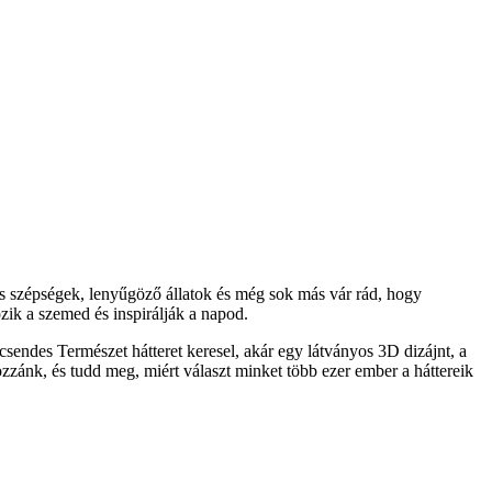
s szépségek, lenyűgöző állatok és még sok más vár rád, hogy
ik a szemed és inspirálják a napod.
sendes Természet hátteret keresel, akár egy látványos 3D dizájnt, a
ozzánk, és tudd meg, miért választ minket több ezer ember a háttereik