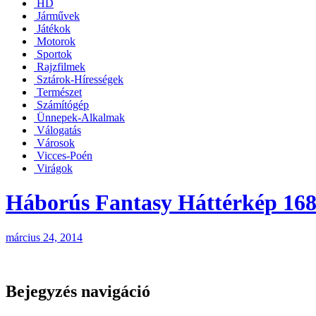
HD
Járművek
Játékok
Motorok
Sportok
Rajzfilmek
Sztárok-Hírességek
Természet
Számítógép
Ünnepek-Alkalmak
Válogatás
Városok
Vicces-Poén
Virágok
Háborús Fantasy Háttérkép 16
március 24, 2014
Bejegyzés navigáció