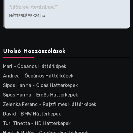
háttereik forrásának!"
HÁTTÉRKÉPEK24.hu
Utolsó Hozzászólások
Mari
-
Óceános Háttérképek
Andrea
-
Óceános Háttérképek
Sipos Hanna
-
Cicás Háttérképek
Sipos Hanna
-
Erdős Háttérképek
Zelenka Ferenc
-
Rajzfilmes Háttérképek
David
-
BMW Háttérképek
Turi Tinetta
-
HD Háttérképek
Hantzli Miklós
-
Óceános Háttérképek