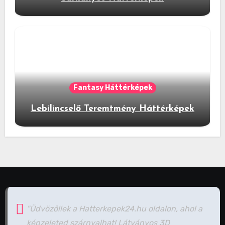
Fantasy Háttérképek
Lebilincselő Teremtmény Háttérképek
"Üdvözöllek a Hatterkepek24.hu oldalon, ahol a
képzeleted szárnyalhat! Látványos 3D