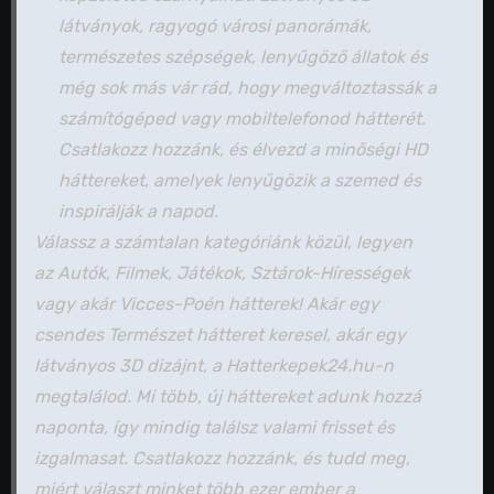
látványok, ragyogó városi panorámák,
természetes szépségek, lenyűgöző állatok és
még sok más vár rád, hogy megváltoztassák a
számítógéped vagy mobiltelefonod hátterét.
Csatlakozz hozzánk, és élvezd a minőségi HD
háttereket, amelyek lenyűgözik a szemed és
inspirálják a napod.
Válassz a számtalan kategóriánk közül, legyen
az Autók, Filmek, Játékok, Sztárok-Hírességek
vagy akár Vicces-Poén hátterek! Akár egy
csendes Természet hátteret keresel, akár egy
látványos 3D dizájnt, a Hatterkepek24.hu-n
megtalálod. Mi több, új háttereket adunk hozzá
naponta, így mindig találsz valami frisset és
izgalmasat. Csatlakozz hozzánk, és tudd meg,
miért választ minket több ezer ember a