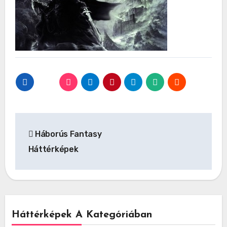
Bejegyzés
Háborús Fantasy
navigáció
Háttérképek
Háttérképek A Kategóriában