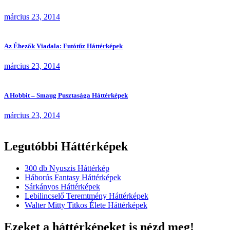
március 23, 2014
Az Éhezők Viadala: Futótűz Háttérképek
március 23, 2014
A Hobbit – Smaug Pusztasága Háttérképek
március 23, 2014
Legutóbbi Háttérképek
300 db Nyuszis Háttérkép
Háborús Fantasy Háttérképek
Sárkányos Háttérképek
Lebilincselő Teremtmény Háttérképek
Walter Mitty Titkos Élete Háttérképek
Ezeket a háttérképeket is nézd meg!