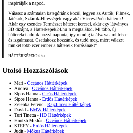
inspirálják a napod.
Válassz a számtalan kategóriánk közül, legyen az Autók, Filmek,
Játékok, Sztárok-Hírességek vagy akár Vicces-Poén hátterek!
Akár egy csendes Természet hátteret keresel, akár egy látványos
3D dizájnt, a Hatterkepek24.hu-n megtalálod. Mi több, új
háttereket adunk hozzá naponta, így mindig találsz valami frisset
és izgalmasat. Csatlakozz hozzánk, és tudd meg, miért választ
minket több ezer ember a háttereik forrásának!"
HÁTTÉRKÉPEK24.hu
Utolsó Hozzászólások
Mari
-
Óceános Háttérképek
Andrea
-
Óceános Háttérképek
Sipos Hanna
-
Cicás Háttérképek
Sipos Hanna
-
Erdős Háttérképek
Zelenka Ferenc
-
Rajzfilmes Háttérképek
David
-
BMW Háttérképek
Turi Tinetta
-
HD Háttérképek
Hantzli Miklós
-
Óceános Háttérképek
STEFY
-
Erdős Háttérképek
Judit
-
Mókus Háttérképek