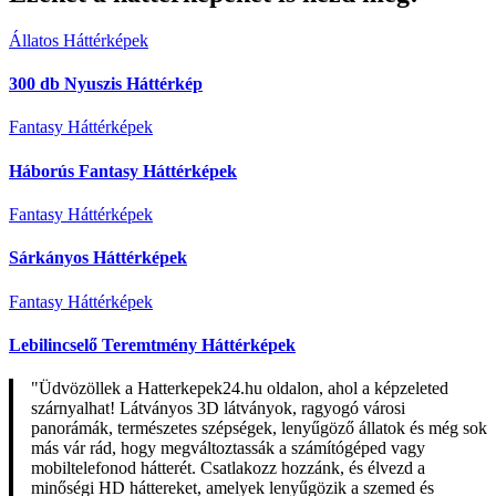
Állatos Háttérképek
300 db Nyuszis Háttérkép
Fantasy Háttérképek
Háborús Fantasy Háttérképek
Fantasy Háttérképek
Sárkányos Háttérképek
Fantasy Háttérképek
Lebilincselő Teremtmény Háttérképek
"Üdvözöllek a Hatterkepek24.hu oldalon, ahol a képzeleted
szárnyalhat! Látványos 3D látványok, ragyogó városi
panorámák, természetes szépségek, lenyűgöző állatok és még sok
más vár rád, hogy megváltoztassák a számítógéped vagy
mobiltelefonod hátterét. Csatlakozz hozzánk, és élvezd a
minőségi HD háttereket, amelyek lenyűgözik a szemed és