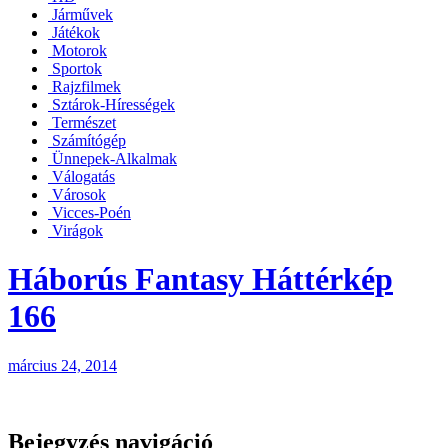
Járművek
Játékok
Motorok
Sportok
Rajzfilmek
Sztárok-Hírességek
Természet
Számítógép
Ünnepek-Alkalmak
Válogatás
Városok
Vicces-Poén
Virágok
Háborús Fantasy Háttérkép
166
március 24, 2014
Bejegyzés navigáció