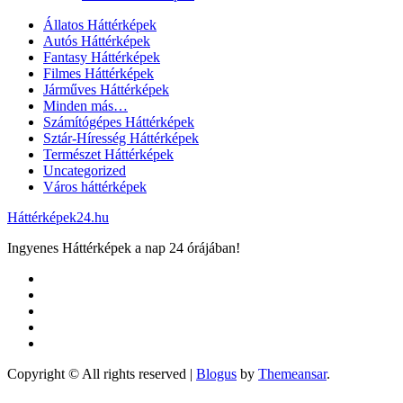
Állatos Háttérképek
Autós Háttérképek
Fantasy Háttérképek
Filmes Háttérképek
Járműves Háttérképek
Minden más…
Számítógépes Háttérképek
Sztár-Híresség Háttérképek
Természet Háttérképek
Uncategorized
Város háttérképek
Háttérképek24.hu
Ingyenes Háttérképek a nap 24 órájában!
Copyright © All rights reserved
|
Blogus
by
Themeansar
.