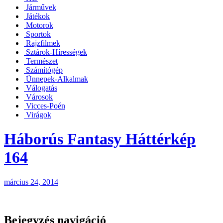
Járművek
Játékok
Motorok
Sportok
Rajzfilmek
Sztárok-Hírességek
Természet
Számítógép
Ünnepek-Alkalmak
Válogatás
Városok
Vicces-Poén
Virágok
Háborús Fantasy Háttérkép
164
március 24, 2014
Bejegyzés navigáció