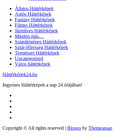
Állatos Háttérképek
Autós Háttérképek
Fantasy Háttérképek
Filmes Háttérképek
Járműves Háttérképek
Minden más…
Számítógépes Háttérképek
Sztár-Híresség Háttérképek
Természet Háttérképek
Uncategorized
Város háttérképek
Háttérképek24.hu
Ingyenes Háttérképek a nap 24 órájában!
Copyright © All rights reserved
|
Blogus
by
Themeansar
.