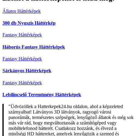
Állatos Háttérképek
300 db Nyuszis Háttérkép
Fantasy Háttérképek
Háborús Fantasy Háttérképek
Fantasy Háttérképek
Sárkányos Háttérképek
Fantasy Háttérképek
Lebilincselő Teremtmény Háttérképek
"Üdvözöllek a Hatterkepek24.hu oldalon, ahol a képzeleted
szárnyalhat! Látványos 3D látványok, ragyogó városi
panorámák, természetes szépségek, lenyűgöző állatok és még sok
más vár rád, hogy megváltoztassák a számítógéped vagy
mobiltelefonod hátterét. Csatlakozz hozzánk, és élvezd a
minőségi HD háttereket, amelyek lenyűgözik a szemed és