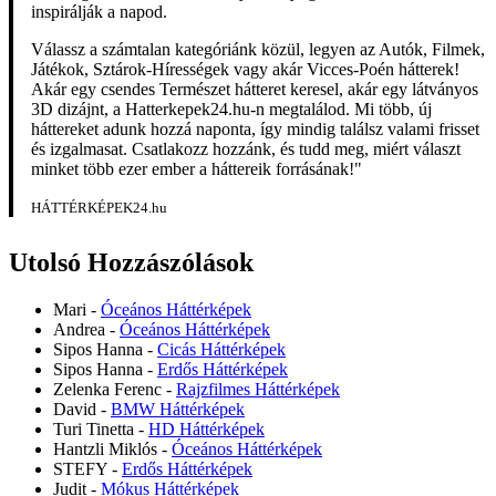
inspirálják a napod.
Válassz a számtalan kategóriánk közül, legyen az Autók, Filmek,
Játékok, Sztárok-Hírességek vagy akár Vicces-Poén hátterek!
Akár egy csendes Természet hátteret keresel, akár egy látványos
3D dizájnt, a Hatterkepek24.hu-n megtalálod. Mi több, új
háttereket adunk hozzá naponta, így mindig találsz valami frisset
és izgalmasat. Csatlakozz hozzánk, és tudd meg, miért választ
minket több ezer ember a háttereik forrásának!"
HÁTTÉRKÉPEK24.hu
Utolsó Hozzászólások
Mari
-
Óceános Háttérképek
Andrea
-
Óceános Háttérképek
Sipos Hanna
-
Cicás Háttérképek
Sipos Hanna
-
Erdős Háttérképek
Zelenka Ferenc
-
Rajzfilmes Háttérképek
David
-
BMW Háttérképek
Turi Tinetta
-
HD Háttérképek
Hantzli Miklós
-
Óceános Háttérképek
STEFY
-
Erdős Háttérképek
Judit
-
Mókus Háttérképek