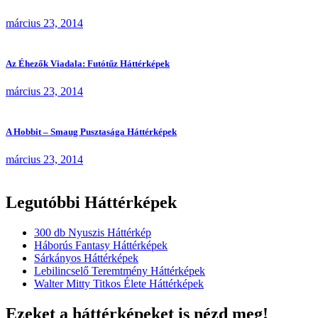
március 23, 2014
Az Éhezők Viadala: Futótűz Háttérképek
március 23, 2014
A Hobbit – Smaug Pusztasága Háttérképek
március 23, 2014
Legutóbbi Háttérképek
300 db Nyuszis Háttérkép
Háborús Fantasy Háttérképek
Sárkányos Háttérképek
Lebilincselő Teremtmény Háttérképek
Walter Mitty Titkos Élete Háttérképek
Ezeket a háttérképeket is nézd meg!