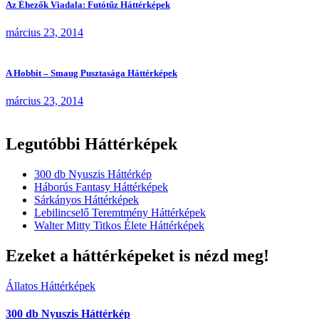
Az Éhezők Viadala: Futótűz Háttérképek
március 23, 2014
A Hobbit – Smaug Pusztasága Háttérképek
március 23, 2014
Legutóbbi Háttérképek
300 db Nyuszis Háttérkép
Háborús Fantasy Háttérképek
Sárkányos Háttérképek
Lebilincselő Teremtmény Háttérképek
Walter Mitty Titkos Élete Háttérképek
Ezeket a háttérképeket is nézd meg!
Állatos Háttérképek
300 db Nyuszis Háttérkép