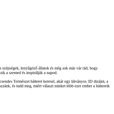
s szépségek, lenyűgöző állatok és még sok más vár rád, hogy
ik a szemed és inspirálják a napod.
sendes Természet hátteret keresel, akár egy látványos 3D dizájnt, a
ozzánk, és tudd meg, miért választ minket több ezer ember a háttereik