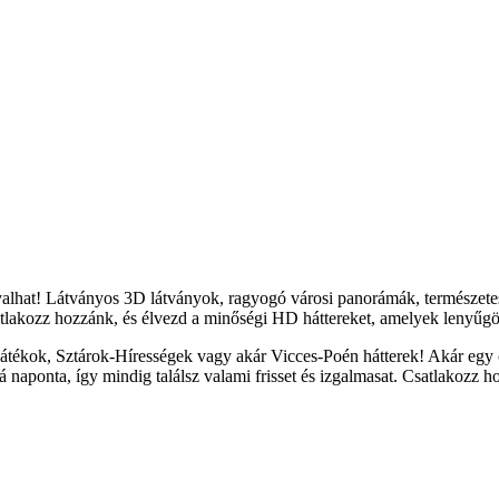
yalhat! Látványos 3D látványok, ragyogó városi panorámák, természete
tlakozz hozzánk, és élvezd a minőségi HD háttereket, amelyek lenyűgöz
átékok, Sztárok-Hírességek vagy akár Vicces-Poén hátterek! Akár egy c
naponta, így mindig találsz valami frisset és izgalmasat. Csatlakozz h