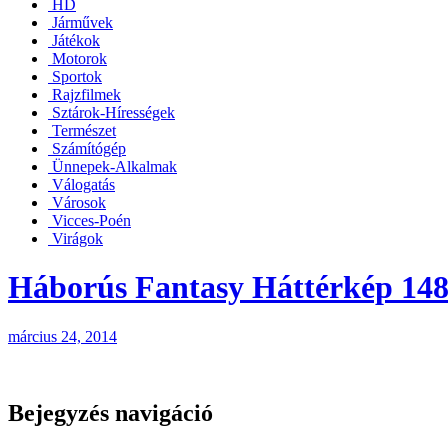
HD
Járművek
Játékok
Motorok
Sportok
Rajzfilmek
Sztárok-Hírességek
Természet
Számítógép
Ünnepek-Alkalmak
Válogatás
Városok
Vicces-Poén
Virágok
Háborús Fantasy Háttérkép 14
március 24, 2014
Bejegyzés navigáció