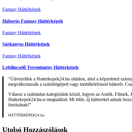
Fantasy Háttérképek
Háborús Fantasy Háttérképek
Fantasy Háttérképek
Sárkányos Háttérképek
Fantasy Háttérképek
Lebilincselő Teremtmény Háttérképek
"Üdvözöllek a Hatterkepek24.hu oldalon, ahol a képzeleted szárn
megváltoztassák a számítógéped vagy mobiltelefonod hátterét. Csa
Válassz a számtalan kategóriánk közül, legyen az Autók, Filmek, J
Hatterkepek24.hu-n megtalálod. Mi több, új háttereket adunk hozzá 
forrásának!"
HÁTTÉRKÉPEK24.hu
Utolsó Hozzászólások