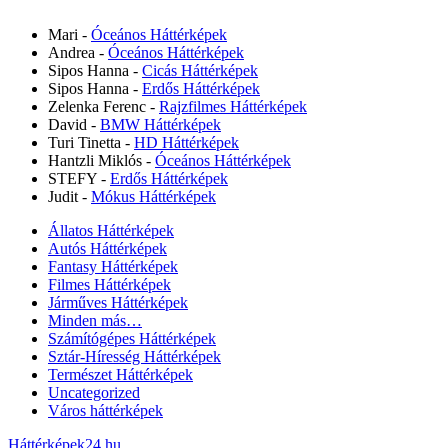
Mari
-
Óceános Háttérképek
Andrea
-
Óceános Háttérképek
Sipos Hanna
-
Cicás Háttérképek
Sipos Hanna
-
Erdős Háttérképek
Zelenka Ferenc
-
Rajzfilmes Háttérképek
David
-
BMW Háttérképek
Turi Tinetta
-
HD Háttérképek
Hantzli Miklós
-
Óceános Háttérképek
STEFY
-
Erdős Háttérképek
Judit
-
Mókus Háttérképek
Állatos Háttérképek
Autós Háttérképek
Fantasy Háttérképek
Filmes Háttérképek
Járműves Háttérképek
Minden más…
Számítógépes Háttérképek
Sztár-Híresség Háttérképek
Természet Háttérképek
Uncategorized
Város háttérképek
Háttérképek24.hu