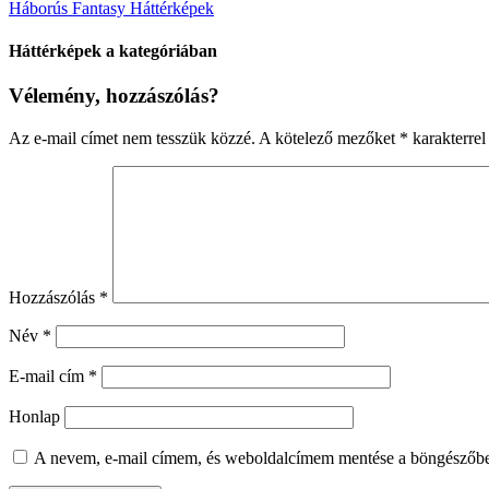
Háborús Fantasy Háttérképek
Háttérképek a kategóriában
Vélemény, hozzászólás?
Az e-mail címet nem tesszük közzé.
A kötelező mezőket
*
karakterrel 
Hozzászólás
*
Név
*
E-mail cím
*
Honlap
A nevem, e-mail címem, és weboldalcímem mentése a böngészőb