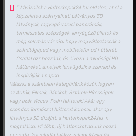
"Üdvözöllek a Hatterkepek24.hu oldalon, ahol a
képzeleted szárnyalhat! Látványos 3D
látványok, ragyogó városi panorámák,
természetes szépségek, lenyűgöző állatok és
még sok más vár rád, hogy megváltoztassák a
számítógéped vagy mobiltelefonod hátterét.
Csatlakozz hozzánk, és élvezd a minőségi HD
háttereket, amelyek lenyűgözik a szemed és
inspirálják a napod.
Válassz a számtalan kategóriánk közül, legyen
az Autók, Filmek, Játékok, Sztárok-Hírességek
vagy akár Vicces-Poén hátterek! Akár egy
csendes Természet hátteret keresel, akár egy
látványos 3D dizájnt, a Hatterkepek24.hu-n
megtalálod. Mi több, új háttereket adunk hozzá
naponta, így mindig találsz valami frisset és