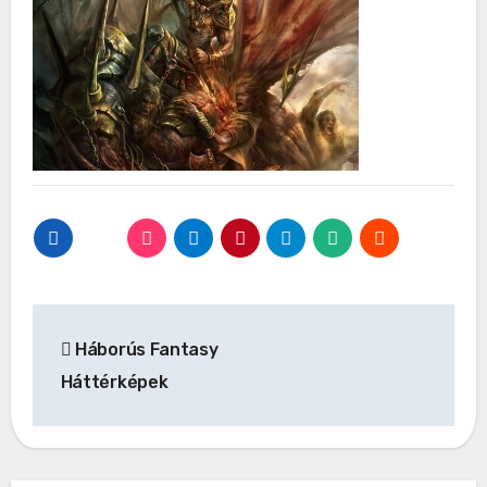
Bejegyzés
Háborús Fantasy
navigáció
Háttérképek