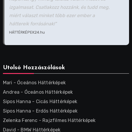
izgalmasat. Csatlakozz hozzánk, és tudd meg,
miért választ minket több ezer ember a
háttereik forrásának!"
HÁTTÉRKÉPEK24.hu
Utolsó Hozzászólások
Mari
-
Óceános Háttérképek
Andrea
-
Óceános Háttérképek
Sipos Hanna
-
Cicás Háttérképek
Sipos Hanna
-
Erdős Háttérképek
Zelenka Ferenc
-
Rajzfilmes Háttérképek
David
-
BMW Háttérképek